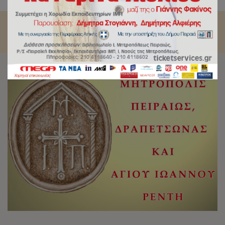
κ.Σεραφείμ.