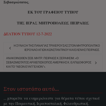
Σεβασμιώτατος.
ΕΚ ΤΟΥ ΓΡΑΦΕΙΟΥ ΤΥΠΟΥ
ΤΗΣ ΙΕΡΑΣ ΜΗΤΡΟΠΟΛΕΩΣ ΠΕΙΡΑΙΩΣ
ΔΕΛΤΙΟΝ ΤΥΠΟΥ 12-7-2022
Η ΣΎΝΑΞΗ ΤΗΣ ΠΑΝΑΓΊΑΣ ΤΡΙΧΕΡΟΎΣΑΣ ΣΤΟΝ ΜΗΤΡΟΠΟΛΙΤΙΚΌ
ΙΕΡΌ ΝΑΌ ΑΓΊΩΝ ΚΩΝΣΤΑΝΤΊΝΟΥ ΚΑΙ ΕΛΈΝΗΣ ΠΕΙΡΑΙΏΣ.
ΑΝΑΚΟΙΝΩΘΈΝ ΣΕΒ. ΜΗΤΡ. ΠΕΙΡΑΙΏΣ Κ.ΣΕΡΑΦΕΊΜ: «Ο
ΣΕΒΑΣΜΙΏΤΑΤΟΣ ΑΡΧΙΕΠΊΣΚΟΠΟΣ ΑΜΕΡΙΚΉΣ Κ. ΕΛΠΙΔΟΦΌΡΟΣ
ΚΑΙ ΤΟ “ΝΈΟΝ ΕΥΑΓΓΈΛΙΟΝ”».
Στον ιστοτόπο αυτό…
... μπορείτε να ενημερώνεστε για θέματα τύπου σχετικά
με την Ποιμαντική, Ιεραποστολική, Φιλανθρωπική,