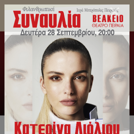
Στη Δικαιοσύνη προσέφυγε ο Σεβασμιώτατος
Μητροπολίτης Πειραιώς κ.Σεραφείμ.
Αρχική
/
Slideshow
,
Δελτία Τύπου
/
Στη Δικαιοσύνη
προσέφυγε ο Σεβασμιώτατος Μητροπολίτης Πειραιώς