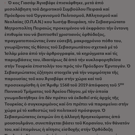
Ὁ κος Γιασάμ Ἀγιαβέφε ἐπισκέφθηκε, μετά ἀπό
μεσολάβηση τοῦ Δημοτικοῦ Συμβούλου Πειραιά καί
Πρόεδρου τοῦ Ὀργανισμοῦ Πολιτισμοῦ, Ἀθλητισμοῦ καί
Νεολαίας (Ο.Π.Α.Ν.) κου Ἰωσήφ Βουράκη, τόν Σεβασμιώτατο
Μητροπολίτη Πειραιώς προκειμένου νά ἐκφράσει τήν ἔντονη
ἐπιθυμία του νά βαπτισθεῖ χριστιανός ὀρθόδοξος,
πραγματοποιώντας ἕναν εὐσεβῆ, μακροχρόνιο πόθο του,
γνωρίζοντας τίς θέσεις τοῦ Σεβασμιωτάτου σχετικά μέ τό
Ἰσλάμ μέσα ἀπό τήν ἀρθρογραφία, τά κηρύγματα καί τίς
παρεμβάσεις του, ἰδιαιτέρως δέ ἀπό τήν κυκλοφορηθεῖσα
στήν Τουρκία ἐπιστολήν του πρός τόν Πρόεδρον Ἐρντογάν.
Ὁ
Σεβασμιώτατος ἐζήτησε στοιχεῖα γιά τήν νομιμότητα τῆς
παρουσίας τοῦ κου Ἀγιαβέφε στήν χώρα καί τοῦ
ου
προσεκομίσθη ἡ ὑπ’Ἀριθμ 1568 τοῦ 2019 ἀπόφαση τοῦ 5
Ποινικοῦ Τμήματος τοῦ Ἀρείου Πάγου, μέ τήν ὁποία
γνωμοδοτήθηκε ὅτι δέν πρέπει νά ἐκδοθεῖ στίς ἀρχές τῆς
Τουρκίας ὁ συγκεκριμένος καί ὅτι πρέπει νά παραμείνει στήν
χώρα μέ τό καθεστώς τοῦ πολιτικοῦ πρόσφυγα.
Ὁ
Σεβασμιώτατος ἐκτιμών ὅτι ἡ ἀλλαγή θρησκεύματος ἀπό
μουσουλμάνο, συνεπάγεται βάσει τοῦ Κορανίου, τόν θάνατόν
του, καί ἑπομένως ἡ αἴτησις εἰσδοχῆς στήν Ὀρθόδοξη