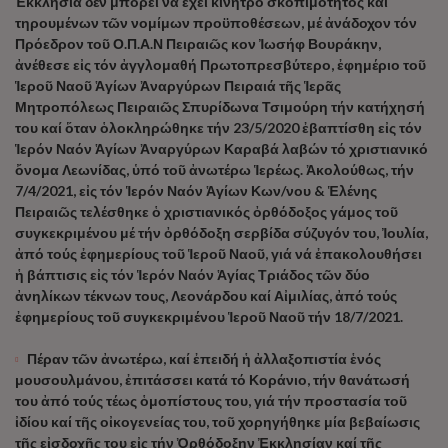
Ἐκκλησία δέν μπορεῖ νά ἔχει κίνητρο σκοπιμότητος καί
τηρουμένων τῶν νομίμων προϋποθέσεων, μέ ἀνάδοχον τόν
Πρόεδρον τοῦ Ο.Π.Α.Ν Πειραιῶς κον Ἰωσήφ Βουράκην,
ἀνέθεσε εἰς τόν ἀγγλομαθή Πρωτοπρεσβύτερο, ἐφημέριο τοῦ
Ἱεροῦ Ναοῦ Ἁγίων Ἀναργύρων Πειραιά τῆς Ἱερᾶς
Μητροπόλεως Πειραιῶς Σπυρίδωνα Τσιμούρη τήν κατήχησή
του καί ὅταν ὁλοκληρώθηκε τήν 23/5/2020 ἐβαπτίσθη εἰς τόν
Ἱερόν Ναόν Ἁγίων Ἀναργύρων Καραβά λαβών τό χριστιανικό
ὄνομα Λεωνίδας, ὑπό τοῦ ἀνωτέρω Ἱερέως. Ἀκολούθως, τήν
7/4/2021, εἰς τόν Ἱερόν Ναόν Ἁγίων Κων/νου & Ἑλένης
Πειραιῶς τελέσθηκε ὁ χριστιανικός ὀρθόδοξος γάμος τοῦ
συγκεκριμένου μέ τήν ὀρθόδοξη σερβίδα σύζυγόν του, Ἰουλία,
ἀπό τούς ἐφημερίους τοῦ Ἱεροῦ Ναοῦ, γιά νά ἐπακολουθήσει
ἡ βάπτισις εἰς τόν Ἱερόν Ναόν Ἁγίας Τριάδος τῶν δύο
ἀνηλίκων τέκνων τους, Λεονάρδου καί Αἰμιλίας, ἀπό τούς
ἐφημερίους τοῦ συγκεκριμένου Ἱεροῦ Ναοῦ τήν 18/7/2021.
Πέραν τῶν ἀνωτέρω, καί ἐπειδή ἡ ἀλλαξοπιστία ἑνός
μουσουλμάνου, ἐπιτάσσει κατά τό Κοράνιο, τήν θανάτωσή
του ἀπό τούς τέως ὁμοπίστους του, γιά τήν προστασία τοῦ
ἰδίου καί τῆς οἰκογενείας του, τοῦ χορηγήθηκε μία βεβαίωσις
τῆς εἰσδοχῆς του εἰς τήν Ὀρθόδοξην Ἐκκλησίαν καί τῆς