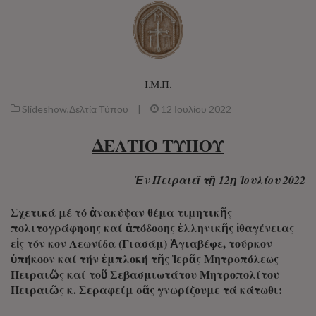
Ι.Μ.Π.
Slideshow
,
Δελτία Τύπου
|
12 Ιουλίου 2022
ΔΕΛΤΙΟ ΤΥΠΟΥ
Ἐν Πειραιεῖ τῇ 12ῃ Ἰουλίου 2022
Σχετικά μέ τό ἀνακύψαν θέμα τιμητικῆς
πολιτογράφησης καί ἀπόδοσης ἑλληνικῆς ἰθαγένειας
εἰς τόν κον Λεωνίδα (Γιασάμ) Ἀγιαβέφε, τούρκον
ὑπήκοον καί τήν ἐμπλοκή τῆς Ἱερᾶς Μητροπόλεως
Πειραιῶς καί τοῦ Σεβασμιωτάτου Μητροπολίτου
Πειραιῶς κ. Σεραφείμ σᾶς γνωρίζουμε τά κάτωθι: