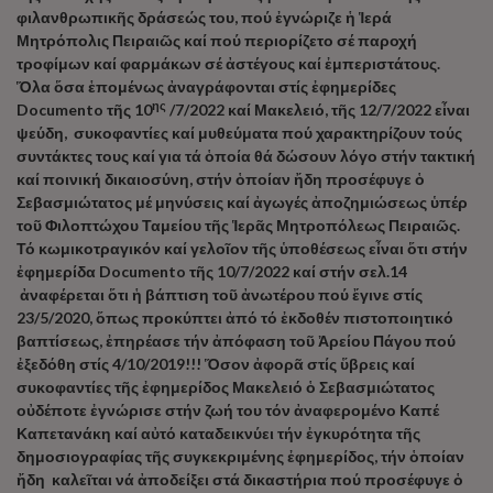
φιλανθρωπικῆς δράσεώς του, πού ἐγνώριζε ἡ Ἱερά
Μητρόπολις Πειραιῶς καί πού περιορίζετο σέ παροχή
τροφίμων καί φαρμάκων σέ ἀστέγους καί ἐμπεριστάτους.
Ὅλα ὅσα ἑπομένως ἀναγράφονται στίς ἐφημερίδες
ης
Documento
τῆς 10
/7/2022 καί Μακελειό, τῆς 12/7/2022 εἶναι
ψεύδη, συκοφαντίες καί μυθεύματα πού χαρακτηρίζουν τούς
συντάκτες τους καί για τά ὁποία θά δώσουν λόγο στήν τακτική
καί ποινική δικαιοσύνη, στήν ὁποίαν ἤδη προσέφυγε ὁ
Σεβασμιώτατος μέ μηνύσεις καί ἀγωγές ἀποζημιώσεως ὑπέρ
τοῦ Φιλοπτώχου Ταμείου τῆς Ἱερᾶς Μητροπόλεως Πειραιῶς.
Τό κωμικοτραγικόν καί γελοῖον τῆς ὑποθέσεως εἶναι ὅτι στήν
ἐφημερίδα
Documento
τῆς 10/7/2022 καί στήν σελ.14
ἀναφέρεται ὅτι ἡ βάπτιση τοῦ ἀνωτέρου πού ἔγινε στίς
23/5/2020, ὅπως προκύπτει ἀπό τό ἐκδοθέν πιστοποιητικό
βαπτίσεως, ἐπηρέασε τήν ἀπόφαση τοῦ Ἀρείου Πάγου πού
ἐξεδόθη στίς 4/10/2019!!! Ὅσον ἀφορᾶ στίς ὕβρεις καί
συκοφαντίες τῆς ἐφημερίδος Μακελειό ὁ Σεβασμιώτατος
οὐδέποτε ἐγνώρισε στήν ζωή του τόν ἀναφερομένο Καπέ
Καπετανάκη καί αὐτό καταδεικνύει τήν ἐγκυρότητα τῆς
δημοσιογραφίας τῆς συγκεκριμένης ἐφημερίδος, τήν ὁποίαν
ἤδη καλεῖται νά ἀποδείξει στά δικαστήρια πού προσέφυγε ὁ