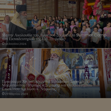
Με την Ακολουθία του Αγιασμού ξεκίνησε το Summer Camp
των Εκπαιδευτηρίων της Ι.Μ. Πειραιώς.
16 Ιουνίου 2026
Πρόγραμμα Χοροστασιών και Ιερουργιών Σεβασμιωτάτου
Μητροπολίτου Πειραιώς κ.Σεραφείμ και Θεοφιλεστάτου
Επισκόπου Αχελώου κ. Νήφωνος.
29 Μαρτίου 2024