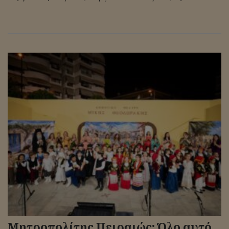
Μητροπολίτης Πειραιώς: Όλο αυτό