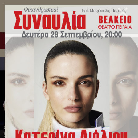
Ο Σεβ. Μητροπολίτης Πειραιώς συνεχάρη τις μαθήτριες και τους
μαθητές των Εκπαιδευτηρίων της Ι.Μ.Π. για την εισαγωγή τους
στην Τριτοβάθμια Εκπαίδευση.