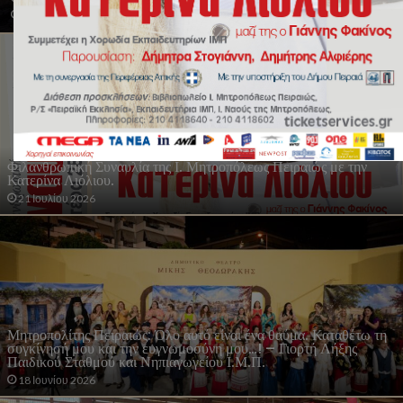
28 Ιουλίου 2026
Φιλανθρωπική Συναυλία της Ι. Μητροπόλεως Πειραιώς με την
Κατερίνα Λιόλιου.
21 Ιουλίου 2026
Μητροπολίτης Πειραιώς: Όλο αυτό είναι ένα θαύμα. Καταθέτω τη
συγκίνησή μου και την ευγνωμοσύνη μου…! – Γιορτή Λήξης
Παιδικού Σταθμού και Νηπιαγωγείου Ι.Μ.Π.
18 Ιουνίου 2026