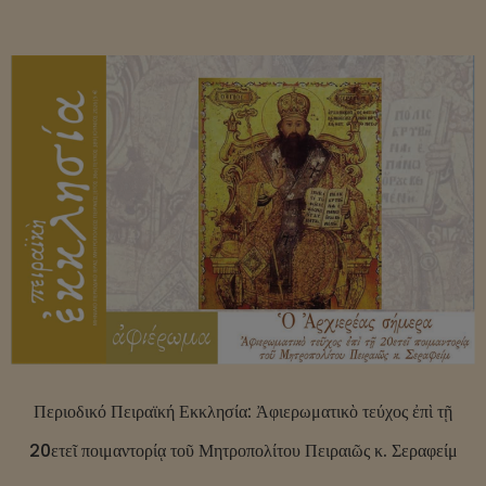
Περιοδικό Πειραϊκή Εκκλησία: Ἀφιερωματικὸ τεύχος ἐπὶ τῇ
20ετεῖ ποιμαντορίᾳ τοῦ Μητροπολίτου Πειραιῶς κ. Σεραφείμ