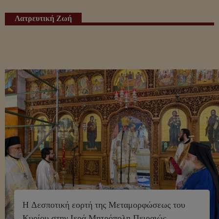
Λατρευτική Ζωή​
Η Δεσποτική εορτή της Μεταμορφώσεως του
Κυρίου στην Ιερά Μητρόπολη Πειραιώς