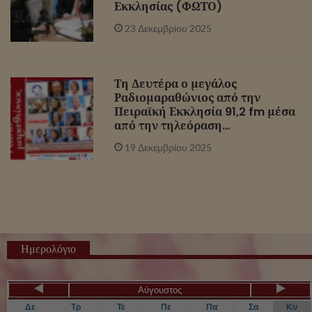
Εκκλησίας (ΦΩΤΟ)
23 Δεκεμβρίου 2025
Τη Δευτέρα ο μεγάλος
Ραδιομαραθώνιος από την
Πειραϊκή Εκκλησία 91,2 fm μέσα
από την τηλεόραση…
19 Δεκεμβρίου 2025
Ημερολόγιο
Αύγουστος
Δε
Τρ
Τε
Πε
Πα
Σα
Κυ