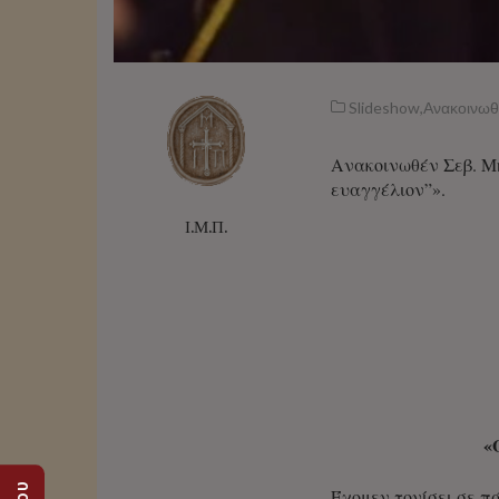
Slideshow
,
Ανακοινωθ
Ανακοινωθέν Σεβ. Μη
ευαγγέλιον”».
Ι.Μ.Π.
«
Έχομεν τονίσει σε π