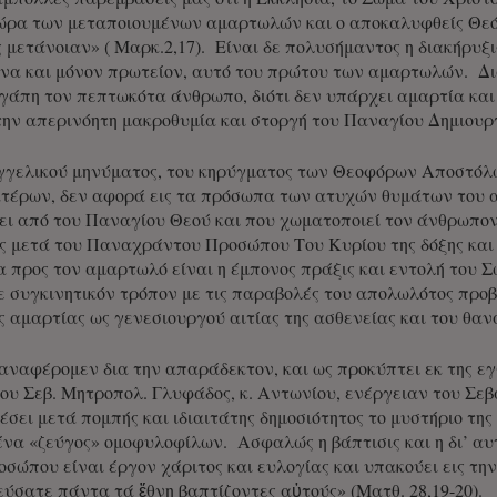
 χώρα των μεταποιουμένων αμαρτωλών και ο αποκαλυφθείς Θεό
 μετάνοιαν» ( Μαρκ.2,17). Είναι δε πολυσήμαντος η διακήρυξι
 ένα και μόνον πρωτείον, αυτό του πρώτου των αμαρτωλών. Δι
γάπη τον πεπτωκότα άνθρωπο, διότι δεν υπάρχει αμαρτία και
ην απερινόητη μακροθυμία και στοργή του Παναγίου Δημιουργ
αγγελικού μηνύματος, του κηρύγματος των Θεοφόρων Αποστόλ
έρων, δεν αφορά εις τα πρόσωπα των ατυχών θυμάτων του α
ει από του Παναγίου Θεού και που χωματοποιεί τον άνθρωπον
 μετά του Παναχράντου Προσώπου Του Κυρίου της δόξης και 
α προς τον αμαρτωλό είναι η έμπονος πράξις και εντολή του Σω
ε συγκινητικόν τρόπον με τις παραβολές του απολωλότος προβ
ης αμαρτίας ως γενεσιουργού αιτίας της ασθενείας και του θανά
αναφέρομεν δια την απαράδεκτον, και ως προκύπτει εκ της 
του Σεβ. Μητροπολ. Γλυφάδος, κ. Αντωνίου, ενέργειαν του Σε
έσει μετά πομπής και ιδιαιτάτης δημοσιότητος το μυστήριο τη
ένα «ζεύγος» ομοφυλοφίλων. Ασφαλώς η βάπτισις και η δι’ αυ
σώπου είναι έργον χάριτος και ευλογίας και υπακούει εις τ
ύσατε πάντα τά ἔθνη βαπτίζοντες αὐτούς» (Ματθ. 28,19-20).