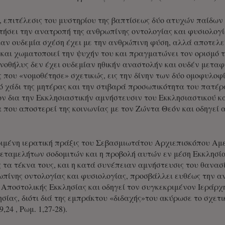
, επιτέλεσις του μυστηρίου της βαπτίσεως δύο ατυχών παίδων 
ετήσει την ανατροπή της ανθρωπίνης οντολογίας και φυσιολογί
ίαν ουδεμία σχέση έχει με την ανθρώπινη φύση, αλλά αποτελε
αι χωματοποιεί την ψυχήν του και πραγματώνει τον ορισμό 
ενοθήλυς δεν έχει ουδεμίαν ηθικήν αναστολήν και ουδέν μεταφ
ς που «νομοθέτησε» σχετικώς, εις την δίνην των δύο ομοφυλο
ό χάδι της μητέρας και την στιβαρά προσωπικότητα του πατέρ
ον δια την Εκκλησιαστικήν αμνήστευσιν του Εκκλησιαστικού κ
που αποστερεί της κοινωνίας με τον Ζώντα Θεόν και οδηγεί 
ιμένη ιερατική πράξις του Σεβασμιωτάτου Αρχιεπισκόπου Αμερ
εταμελήτων σοδομιτών και η προβολή αυτών εν μέση Εκκλησί
 τα τέκνα τους, και η κατά συνέπειαν αμνήστευσις του θανασ
πίνης οντολογίας και φυσιολογίας, προσβάλλει ευθέως την α
 Αποστολικής Εκκλησίας και οδηγεί τον συγκεκριμένον Ιεράρ
ησίας, διότι διά της εμπράκτου «διδαχής»του ακύρωσε το σχε
,24 , Ρωμ. 1,27-28).