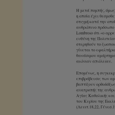
Η μετά πομπής, όμως
η οποία έχει θεσμοθ
στιγμή κατά την οπο
ανθρώπινο πρόσωπο κ
Lombroso ότι «ο αρρ
ευθύνη της Πολιτεία
στερηθούν το ζωοποι
γίνεται το εφαλτήρι
θανάσιμον αμάρτημα 
αιώνιαν απώλειαν.
Επομένως, η συγκεκρ
επιβράβευσις των αμ
βαπτίζουν ορθοδόξως
ανατροπής της ανθρω
Αγίας Καθολικής και
του Κυρίου της Εκκλ
(Λευιτ.18,22, Γένεσ.19