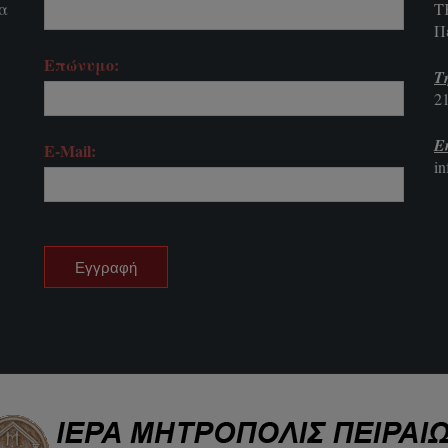
τα
Τ
Π
Επώνυμο:
Τ
2
E
E-Mail:
i