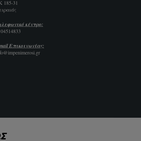
Κ 185-31
ειραιάς
ηλεφωνικό κέντρο:
104514833
mail Επικοινωνίας:
nfo@impenimerosi.gr