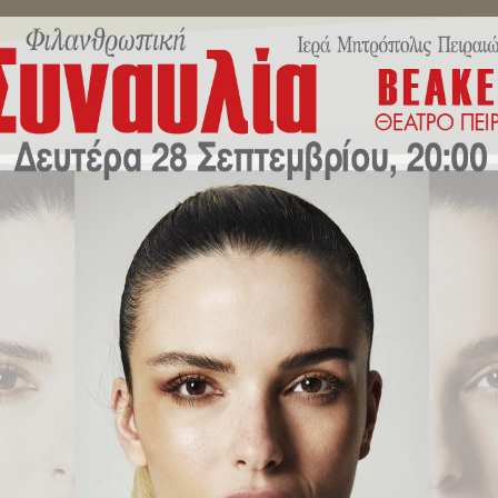
ΜΗΝΎΜΑΤΑ ΣΕΒΑΣΜΙΩΤΆΤΟΥ
ΔΕΛΤΊΑ ΤΎΠΟΥ
ΕΚΔΗΛΏ
. Πειραιώς κ.Σεραφείμ: «Ο Σεβ
κ. Ελπιδοφόρος και το “νέον ε
ελτία Τύπου
/
Ανακοινωθέν Σεβ. Μητρ. Πειραιώς κ.Σεραφείμ: «Ο Σεβα