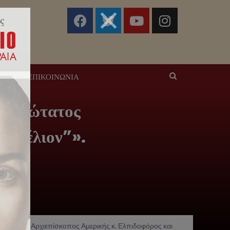
ΣΕΙΣ
ΕΠΙΚΟΙΝΩΝΊΑ
ασμιώτατος
υαγγέλιον”».
σμιώτατος Αρχιεπίσκοπος Αμερικής κ. Ελπιδοφόρος και