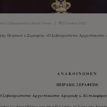
έντα Σεβασμιωτάτου
,
Δελτία Τύπου
|
13 Ιουλίου 2022
τρ. Πειραιώς κ.Σεραφείμ: «Ο Σεβασμιώτατος Αρχιεπίσκοπος Α
Α Ν Α Κ Ο Ι Ν Ω Θ Ε Ν
ΠΕΙΡΑΙΩΣ ΣΕΡΑΦΕΙΜ:
Ο Σεβασμιώτατος Αρχιεπίσκοπος Αμερικής κ. Ελπιδοφόρος 
άμπολλες παρεμβάσεις μας ότι η Εκκλησία, το Σώμα του Χρι