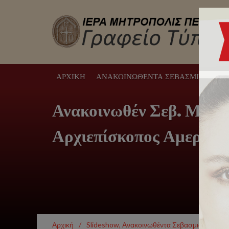
ΑΡΧΙΚΉ
ΑΝΑΚΟΙΝΩΘΈΝΤΑ ΣΕΒΑΣΜΙΩΤΆΤΟΥ
Ανακοινωθέν Σεβ. Μητρ
Αρχιεπίσκοπος Αμερικής 
Αρχική
/
Slideshow
,
Ανακοινωθέντα Σεβασμιωτάτου
,
Δ