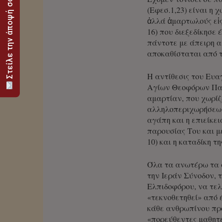
Στείλε την άποψή σου
(Εφεσ.1,23) είναι η
ἀλλά ἁμαρτωλούς εἰς
16) που διεξεδίκησε
πάντοτε με άπειρη α
αποκαθίσταται από τ
Η αντίθεσις του Ευ
Αγίων Θεοφόρων Πατ
αμαρτίαν, που χωρίζ
αλληλοπεριχωρήσεως
αγάπη και η επιείκει
παρουσίας Του και μ
10) και η καταδίκη τ
Όλα τα ανωτέρω τα 
την Ιεράν Σύνοδον, 
Ελπιδοφόρου, να τελ
«τεκνοθετηθεί» από 
κάθε ανθρωπίνου προ
«πορεύθεντες μαθητε