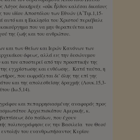
ς Λόγος διεκήρυξε «οὐκ ἦλθον καλέσαι δικαίους
ς του ιδίου Αποστόλου των Εθνών (Α΄Τιμ.1,15-
ά αυτό και η Εκκλησία του Χριστού περιέβαλε
 κακούργημα που να μην θεραπεύεται και
ού της ζωής και του ανθρώπου.
ων και των Θείων και Ιερών Κανόνων των
ρχεκάκου όφεως, αλλά εις την δυσώνυμον
 και τον αποστερεί από την προοπτικήν της
της εγχρίστωσης και ενθέωσης. Κατά ταύτα, η
τήρος, που εκφράζεται δι’ όλης της επί γης
άτου και της απολεσθείσης δραχμής (Λουκ.15,3-
του (Ιω.5,14).
εγγράφου και πεπαρρησιασμένης αναφοράς προς
βασμιωτάτου Αρχιεπισκόπου Αμερικής, κ.
ς βαπτίσεως δύο παίδων, που έχουν
τής πολιτογράφησις εις την Βασιλεία του Θεού
ην εντολήν του ενανθρωπήσαντος Κυρίου