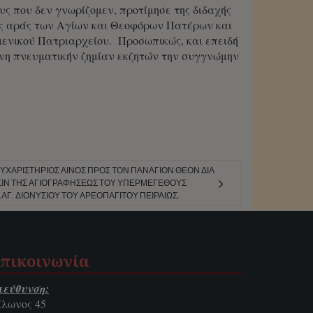
υς που δεν γνωρίζομεν, προτίμησε της διδαχής
τας αράς των Αγίων και Θεοφόρων Πατέρων και
ενικού Πατριαρχείου. Προσωπικώς, και επειδή
ένη πνευματικήν ζημίαν εκζητών την συγγνώμην
ΕΥΧΑΡΙΣΤΉΡΙΟΣ ΑΊΝΟΣ ΠΡΟΣ ΤΟΝ ΠΑΝΆΓΙΟΝ ΘΕΌΝ ΔΙΑ
ΙΝ ΤΗΣ ΑΓΙΟΓΡΑΦΉΣΕΩΣ ΤΟΥ ΥΠΕΡΜΕΓΈΘΟΥΣ
.ΑΓ. ΔΙΟΝΥΣΊΟΥ ΤΟΥ ΑΡΕΟΠΑΓΊΤΟΥ ΠΕΙΡΑΙΏΣ.
πικοινωνία
ιεύθυνση:
ίλωνος 45