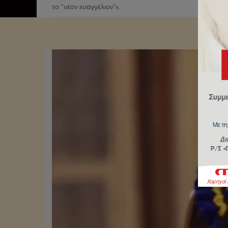
το “νέον ευαγγέλιον”».