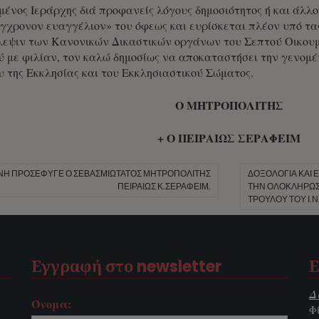
μένος Ιεράρχης διά προφανείς λόγους δημοσιότητος ή και άλλο
ύγχρονον ευαγγέλιον» του όφεως και ευρίσκεται πλέον υπό 
λεψιν των Κανονικών Δικαστικών οργάνων του Σεπτού Οικουμ
ύ με φιλίαν, τον καλώ δημοσίως να αποκαταστήσει την γενομ
 της Εκκλησίας και του Εκκλησιαστικού Σώματος.
Ο ΜΗΤΡΟΠΟΛΙΤΗΣ
+ Ο ΠΕΙΡΑΙΩΣ ΣΕΡΑΦΕΙΜ
ΎΝΗ ΠΡΟΣΈΦΥΓΕ Ο ΣΕΒΑΣΜΙΏΤΑΤΟΣ ΜΗΤΡΟΠΟΛΊΤΗΣ
ΔΟΞΟΛΟΓΊΑ ΚΑΙ 
ΠΕΙΡΑΙΏΣ Κ.ΣΕΡΑΦΕΊΜ.
ΤΗΝ ΟΛΟΚΛΉΡΩΣ
ΤΡΟΎΛΟΥ ΤΟΥ Ι.Ν
Εγγραφή στο newsletter
Ε
Δ
Όνομα:
Φ