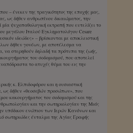
που – ένεκεν της τραγικότητος της εποχής μας,
ας, ως δήθεν ανθρωπίνου δικαιώματος, την
ί μία ψυχοπαθολογική εκτροπή που ευτελίζει το
του μεγάλου Ιταλού Εγκληματολόγου Cesare
υσικόν ιδεώδες»
–
βρίσκονται με αποκλειστική
φίλων δήθεν γονέων, με αποτέλεσμα να
α, να στερηθούν δηλαδή τα πρότυπα της ζωής,
ακουργήματος του σοδομισμού, που αποτελεί
αναπόδραστα το ατυχές θύμα του εις την
ικής κ. Ελπιδοφόρου και η ουσιαστική
α, ως δήθεν «θεοσεβών προσώπων», που
ίμου κακουργήματος του σοδομισμού και της
νθρωπολογίαν και την σωτηριολογίαν της Μιάς
χην υπόδικον ενώπιον των Ιερών Κανόνων και
τικό σωτηριώδες ένταλμα της Αγίας Γραφής