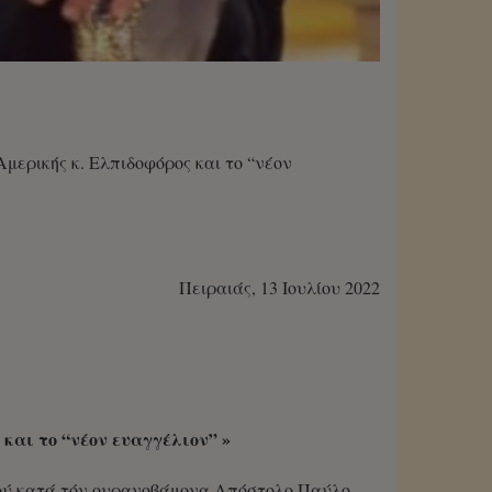
μερικής κ. Ελπιδοφόρος και το “νέον
Πειραιάς, 13 Ιουλίου 2022
και το “νέον ευαγγέλιον” »
στού κατά τόν ουρανοβάμονα Απόστολο Παύλο