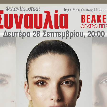
ΜΗΝΎΜΑΤΑ ΣΕΒΑΣΜΙΩΤΆΤΟΥ
ΔΕΛΤΊΑ ΤΎΠΟΥ
ΕΚΔΗΛΏ
ς του Αγίου Νικολάου, στο πρώ