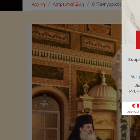
Αρχική
/
Λατρευτική Ζωή
/
Ο Πανηγυρικός Εσπερινό