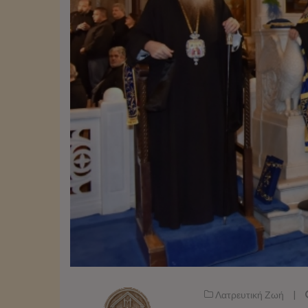
Λατρευτική Ζωή
|