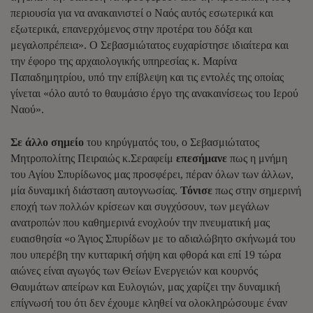
περιουσία για να ανακαινιστεί ο Ναός αυτός εσωτερικά και
εξωτερικά, επανερχόμενος στην προτέρα του δόξα και
μεγαλοπρέπεια». Ο Σεβασμιώτατος ευχαρίστησε ιδιαίτερα και
την έφορο της αρχαιολογικής υπηρεσίας κ. Μαρίνα
Παπαδημητρίου, υπό την επίβλεψη και τις εντολές της οποίας
γίνεται «όλο αυτό το θαυμάσιο έργο της ανακαινίσεως του Ιερού
Ναού».
Σε άλλο σημείο
του κηρύγματός του, ο Σεβασμιώτατος
Μητροπολίτης Πειραιώς κ.Σεραφείμ
επεσήμανε
πως η μνήμη
του Αγίου Σπυρίδωνος μας προσφέρει, πέραν όλων των άλλων,
μία δυναμική διάσταση αυτογνωσίας.
Τόνισε
πως στην σημερινή
εποχή των πολλών κρίσεων και συγχύσουν, των μεγάλων
ανατροπών που καθημερινά ενοχλούν την πνευματική μας
ευαισθησία «ο Άγιος Σπυρίδων με το αδιαλώβητο σκήνωμά του
που υπερέβη την κυτταρική σήψη και φθορά και επί 19 τώρα
αιώνες είναι αγωγός των Θείων Ενεργειών και κουρνός
Θαυμάτων απείρων και Ευλογιών, μας χαρίζει την δυναμική
επίγνωσή του ότι δεν έχουμε κληθεί να ολοκληρώσουμε έναν