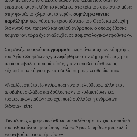
εκράτησε και ανελήθη το κεράμιο.. στα τρία του συστατικά μέρη:
στην φωτιά, το χώμα και το νερό»,
συμπληρώνοντας
παράλληλα
πως «έτσι, το τρισυπόστατο του Θεού, κατεδείχθη
δια αυτού του ταπεινού και απλού ανθρώπου, ο οποίος έβοσκε
ποίμνια και τώρα έχε αναδειχθεί σε ποιμένα λογικών προβάτων».
Στη συνέχεια αφού
υπογράμμισε
πως «είναι διαχρονική η χάρις
του Αγίου Σπυρίδωνος»,
αναφέρθηκε
στην σημερινή εποχή «η
οποία προβάλει το παρά φύσιν, για να αποβεί ο άνθρωπος
εύχρηστο υλικό για την καταδολίευση της ελευθερίας του».
«Νομίζει ότι έτσι (ο άνθρωπος) γίνεται ελεύθερος, αλλά έτσι
αποβαίνει σκλάβος και δούλος των πιο χυδαιοτέρων και
τρομακτικών παθών που έχει ποτέ συλλάβει η ανθρώπινη
διάνοια»,
είπε
.
Τόνισε
πως σήμερα ως άνθρωποι επιλέγουμε την χωματοποίηση
του ανθρωπίνου προσώπου, ενώ «ο Άγιος Σπυρίδων μας καλεί
να ανεβούμε στο υπέρ φύσιν».