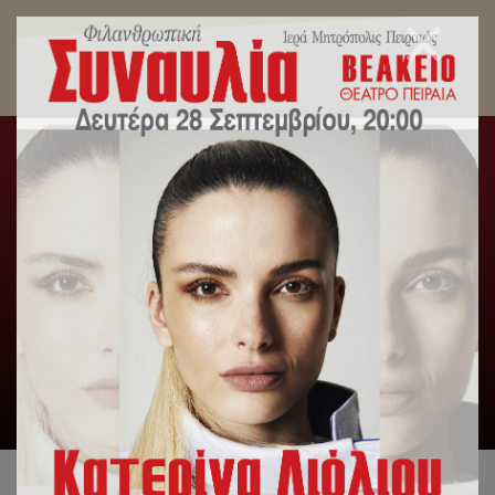
Η Πόλη του Πειραιά τίμησε τον Πολιούχο και
προστάτη της, Άγιο Σπυρίδωνα
Αρχική
/
Λατρευτική Ζωή
/
Η Πόλη του Πειραιά τίμησε τον