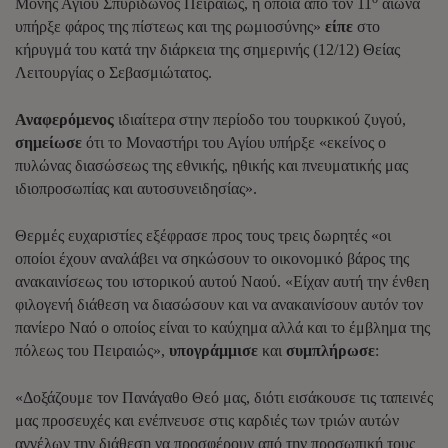
Μονής Αγίου Σπυρίδωνος Πειραιώς, η οποία από τον 11
αιώνα
υπήρξε φάρος της πίστεως και της ρωμιοσύνης»
είπε
στο
κήρυγμά του κατά την διάρκεια της σημερινής (12/12) Θείας
Λειτουργίας ο Σεβασμιώτατος.
Αναφερόμενος
ιδιαίτερα στην περίοδο του τουρκικού ζυγού,
σημείωσε
ότι το Μοναστήρι του Αγίου υπήρξε «εκείνος ο
πυλώνας διασώσεως της εθνικής, ηθικής και πνευματικής μας
ιδιοπροσωπίας και αυτοσυνειδησίας».
Θερμές ευχαριστίες εξέφρασε προς τους τρεις δωρητές «οι
οποίοι έχουν αναλάβει να σηκώσουν το οικονομικό βάρος της
ανακαινίσεως του ιστορικού αυτού Ναού. «Είχαν αυτή την ένθεη
φιλογενή διάθεση να διασώσουν και να ανακαινίσουν αυτόν τον
πανίερο Ναό ο οποίος είναι το καύχημα αλλά και το έμβλημα της
πόλεως του Πειραιώς»,
υπογράμμισε
και
συμπλήρωσε
:
«Δοξάζουμε τον Πανάγαθο Θεό μας, διότι εισάκουσε τις ταπεινές
μας προσευχές και ενέπνευσε στις καρδιές των τριών αυτών
αγγέλων την διάθεση να προσφέρουν από την προσωπική τους