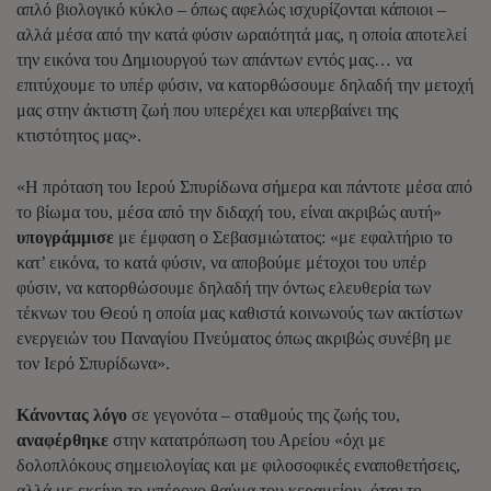
απλό βιολογικό κύκλο – όπως αφελώς ισχυρίζονται κάποιοι –
αλλά μέσα από την κατά φύσιν ωραιότητά μας, η οποία αποτελεί
την εικόνα του Δημιουργού των απάντων εντός μας… να
επιτύχουμε το υπέρ φύσιν, να κατορθώσουμε δηλαδή την μετοχή
μας στην άκτιστη ζωή που υπερέχει και υπερβαίνει της
κτιστότητος μας».
«Η πρόταση του Ιερού Σπυρίδωνα σήμερα και πάντοτε μέσα από
το βίωμα του, μέσα από την διδαχή του, είναι ακριβώς αυτή»
υπογράμμισε
με έμφαση ο Σεβασμιώτατος: «με εφαλτήριο το
κατ’ εικόνα, το κατά φύσιν, να αποβούμε μέτοχοι του υπέρ
φύσιν, να κατορθώσουμε δηλαδή την όντως ελευθερία των
τέκνων του Θεού η οποία μας καθιστά κοινωνούς των ακτίστων
ενεργειών του Παναγίου Πνεύματος όπως ακριβώς συνέβη με
τον Ιερό Σπυρίδωνα».
Κάνοντας λόγο
σε γεγονότα – σταθμούς της ζωής του,
αναφέρθηκε
στην κατατρόπωση του Αρείου «όχι με
δολοπλόκους σημειολογίας και με φιλοσοφικές εναποθετήσεις,
αλλά με εκείνο το υπέροχο θαύμα του κεραμείου, όταν το