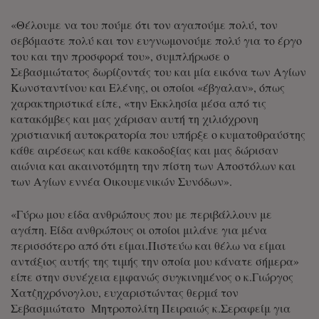
«Θέλουμε να του πούμε ότι τον αγαπούμε πολύ, τον
σεβόμαστε πολύ και τον ευγνωμονούμε πολύ για το έργο
του και την προσφορά του», συμπλήρωσε ο
Σεβασμιώτατος δωρίζοντάς του και μία εικόνα των Αγίων
Κωνσταντίνου και Ελένης, οι οποίοι «έβγαλαν», όπως
χαρακτηριστικά είπε, «την Εκκλησία μέσα από τις
κατακόμβες και μας χάρισαν αυτή τη χιλιόχρονη
χριστιανική αυτοκρατορία που υπήρξε ο κυματοθραύστης
κάθε αιρέσεως και κάθε κακοδοξίας και μας δώρισαν
αιώνια και ακαινοτόμητη την πίστη των Αποστόλων και
των Αγίων εννέα Οικουμενικών Συνόδων».
«Γύρω μου είδα ανθρώπους που με περιβάλλουν με
αγάπη. Είδα ανθρώπους οι οποίοι μιλάνε για μένα
περισσότερο από ότι είμαι.Πιστεύω και θέλω να είμαι
αντάξιος αυτής της τιμής την οποία μου κάνατε σήμερα»
είπε στην συνέχεια εμφανώς συγκινημένος ο κ.Γιώργος
Χατζηχρόνογλου, ευχαριστώντας θερμά τον
Σεβασμιώτατο Μητροπολίτη Πειραιώς κ.Σεραφείμ για