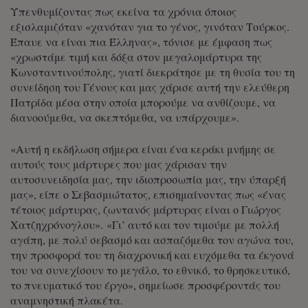
Υπενθυμίζοντας πως εκείνα τα χρόνια όποιος
εξισλαμιζόταν «χανόταν για το γένος, γινόταν Τούρκος.
Έπαυε να είναι πια Έλληνας», τόνισε με έμφαση πως
«χρωστάμε τιμή και δόξα στον μεγαλομάρτυρα της
Κωνσταντινούπολης, γιατί διεκράτησε με τη θυσία του τη
συνείδηση του Γένους και μας χάρισε αυτή την ελεύθερη
Πατρίδα μέσα στην οποία μπορούμε να ανθίζουμε, να
διανοούμεθα, να σκεπτόμεθα, να υπάρχουμε».
«Αυτή η εκδήλωση σήμερα είναι ένα κεράκι μνήμης σε
αυτούς τους μάρτυρες που μας χάρισαν την
αυτοσυνειδησία μας, την ιδιοπροσωπία μας, την ύπαρξή
μας», είπε ο Σεβασμιώτατος, επισημαίνοντας πως «ένας
τέτοιος μάρτυρας, ζωντανός μάρτυρας είναι ο Γιώργος
Χατζηχρόνογλου». «Γι’ αυτό και τον τιμούμε με πολλή
αγάπη, με πολύ σεβασμό και ασπαζόμεθα τον αγώνα του,
την προσφορά του τη διαχρονική και ευχόμεθα τα έκγονά
του να συνεχίσουν το μεγάλο, το εθνικό, το θρησκευτικό,
το πνευματικό του έργο», σημείωσε προσφέροντάς του
αναμνηστική πλακέτα.