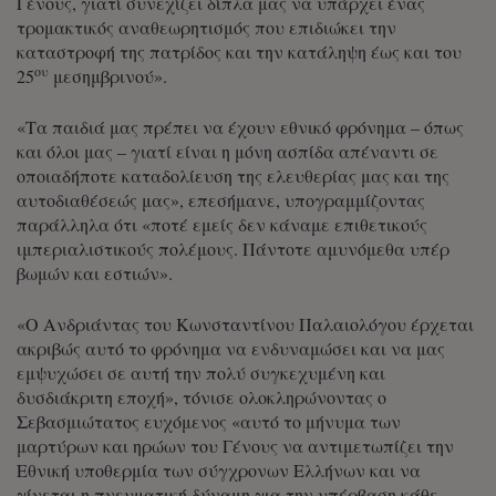
Γένους, γιατί συνεχίζει δίπλα μας να υπάρχει ένας
τρομακτικός αναθεωρητισμός που επιδιώκει την
καταστροφή της πατρίδος και την κατάληψη έως και του
ου
25
μεσημβρινού».
«Τα παιδιά μας πρέπει να έχουν εθνικό φρόνημα – όπως
και όλοι μας – γιατί είναι η μόνη ασπίδα απέναντι σε
οποιαδήποτε καταδολίευση της ελευθερίας μας και της
αυτοδιαθέσεώς μας», επεσήμανε, υπογραμμίζοντας
παράλληλα ότι «ποτέ εμείς δεν κάναμε επιθετικούς
ιμπεριαλιστικούς πολέμους. Πάντοτε αμυνόμεθα υπέρ
βωμών και εστιών».
«Ο Ανδριάντας του Κωνσταντίνου Παλαιολόγου έρχεται
ακριβώς αυτό το φρόνημα να ενδυναμώσει και να μας
εμψυχώσει σε αυτή την πολύ συγκεχυμένη και
δυσδιάκριτη εποχή», τόνισε ολοκληρώνοντας ο
Σεβασμιώτατος ευχόμενος «αυτό το μήνυμα των
μαρτύρων και ηρώων του Γένους να αντιμετωπίζει την
Εθνική υποθερμία των σύγχρονων Ελλήνων και να
γίνεται η πνευματική δύναμη για την υπέρβαση κάθε