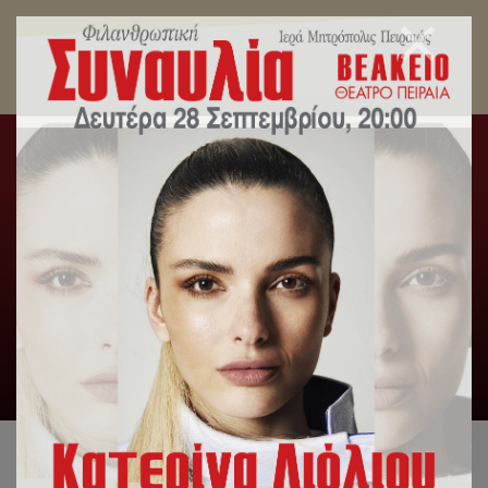
Επιμνημόσυνη Δέηση Κωνσταντίνου
Παλαιολόγου, ενώπιον του ανδριάντος του στον
Καθεδρικό Ιερό Ναό Αγίας Τριάδος Πειραιώς.
Αρχική
/
Λατρευτική Ζωή
/
Επιμνημόσυνη Δέηση
Κωνσταντίνου Παλαιολόγου, ενώπιον του ανδριάντος του στον