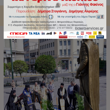
Καθεδρικό Ιερό Ναό Αγίας Τριάδος Πειραιώς.