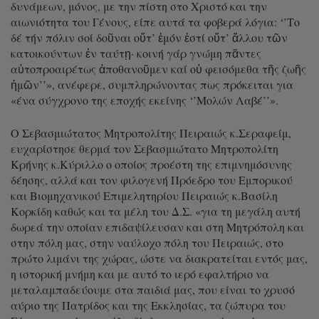
δυνάμεων, μόνος, με την πίστη στο Χριστό και την
αιωνιότητα του Γένους, είπε αυτά τα φοβερά λόγια: ‘’Το
δέ τήν πόλιν σοί δοῦναι οὔτ’ ἐμόν ἐστί οὔτ’ ἄλλου τῶν
κατοικούντων ἐν ταύτῃ· κοινή γάρ γνώμη πᾶντες
αὐτοπροαιρέτως ἀποθανοῦμεν καί οὐ φεισόμεθα τῆς ζωῆς
ἡμῶν’’», ανέφερε, συμπληρώνοντας πως πρόκειται για
«ένα σύγχρονο της εποχής εκείνης ‘’Μολών Λαβέ’’».
Ο Σεβασμιώτατος Μητροπολίτης Πειραιώς κ.Σεραφείμ,
ευχαρίστησε θερμά τον Σεβασμιώτατο Μητροπολίτη
Κρήνης κ.Κύριλλο ο οποίος προέστη της επιμνημόσυνης
δέησης, αλλά και τον φιλογενή Πρόεδρο του Εμπορικού
και Βιομηχανικού Επιμελητηρίου Πειραιώς κ.Βασίλη
Κορκίδη καθώς και τα μέλη του Δ.Σ. «για τη μεγάλη αυτή
δωρεά την οποίαν επιδαψίλευσαν και στη Μητρόπολη και
στην πόλη μας, στην ναύλοχο πόλη του Πειραιώς, στο
πρώτο λιμάνι της χώρας, ώστε να διακρατείται εντός μας,
η ιστορική μνήμη και με αυτό το ιερό εφαλτήριο να
μεταλαμπαδεύουμε στα παιδιά μας, που είναι το χρυσό
αύριο της Πατρίδος και της Εκκλησίας, τα ζώπυρα του