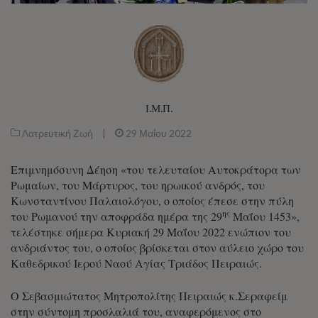
Ι.Μ.Π.
Λατρευτική Ζωή
|
29 Μαΐου 2022
Επιμνημόσυνη Δέηση «του τελευταίου Αυτοκράτορα των
Ρωμαίων, του Μάρτυρος, του ηρωικού ανδρός, του
Κωνσταντίνου Παλαιολόγου, ο οποίος έπεσε στην πύλη
ης
του Ρωμανού την αποφράδα ημέρα της 29
Μαΐου 1453»,
τελέστηκε σήμερα Κυριακή 29 Μαΐου 2022 ενώπιον του
ανδριάντος του, ο οποίος βρίσκεται στον αύλειο χώρο του
Καθεδρικού Ιερού Ναού Αγίας Τριάδος Πειραιώς.
Ο Σεβασμιώτατος Μητροπολίτης Πειραιώς κ.Σεραφείμ
στην σύντομη προσλαλιά του, αναφερόμενος στο