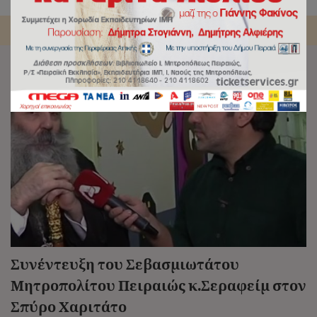
Αρχική
/
Tag:
Συνέντευξη
Συνέντευξη του Σεβασμιωτάτου
Μητροπολίτου Πειραιώς κ.Σεραφείμ στον
Σπύρο Χαριτάτο