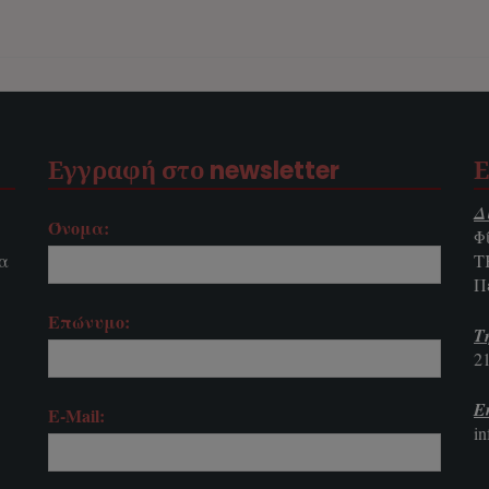
Εγγραφή στο newsletter
Ε
Δ
Όνομα:
Φ
τα
Τ
Π
Επώνυμο:
Τ
2
E
E-Mail:
i