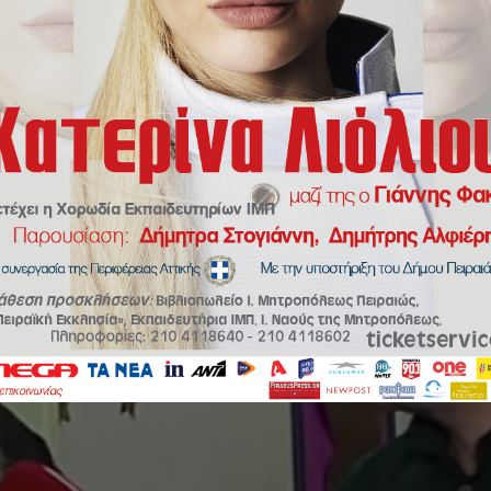
άτου Μητροπολίτου Πειραιώς κ.Σεραφείμ στον Σπύρο Χαριτάτο