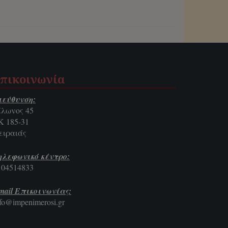
πικοινωνία
ιεύθυνση:
ίλωνος 45
Κ 185-31
ειραιάς
ηλεφωνικό κέντρο:
104514833
mail Επικοινωνίας:
nfo@impenimerosi.gr