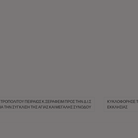
ΤΡΟΠΟΛΊΤΟΥ ΠΕΙΡΑΙΏΣ Κ.ΣΕΡΑΦΕΊΜ ΠΡΟΣ ΤΗΝ Δ.Ι.Σ
ΚΥΚΛΟΦΌΡΗΣΕ ΤΟ
ΙΑ ΤΗΝ ΣΎΓΚΛΙΣΗ ΤΗΣ ΑΓΊΑΣ ΚΑΙ ΜΕΓΆΛΗΣ ΣΥΝΌΔΟΥ
ΕΚΚΛΗΣΊΑΣ