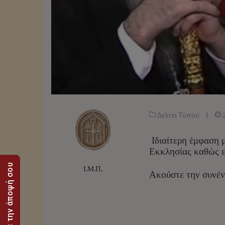
Δελτία Τύπου
|
Ιδιαίτερη έμφαση μ
Εκκλησίας καθώς επ
Στείλε την άποψή σου
Ι.Μ.Π.
Ακούστε την συνέ