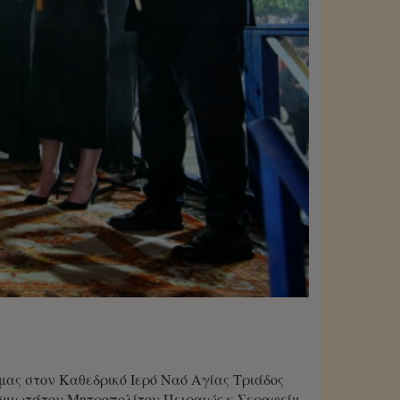
ας στον Καθεδρικό Ιερό Ναό Αγίας Τριάδος
σμιωτάτου Μητροπολίτου Πειραιώς κ.Σεραφείμ.