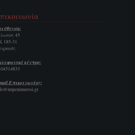
πικοινωνία
ιεύθυνση:
ίλωνος 45
Κ 185-31
ειραιάς
ηλεφωνικό κέντρο:
104514833
mail Επικοινωνίας:
nfo@impenimerosi.gr