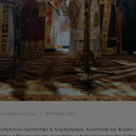
που
,
Λατρευτική Ζωή
|
4 Μαΐου 2021
λοπρέπεια εορτάστηκε η Λαμπροφόρος Ανάσταση του Κυρίου μ
έστηκε η Παννυχίδα της Αναστάσεως προεξάρχοντος του Σεβα