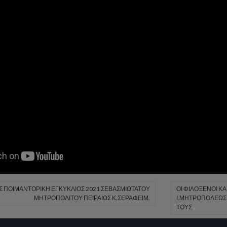
Σ ΠΟΙΜΑΝΤΟΡΙΚΉ ΕΓΚΎΚΛΙΟΣ 2021 ΣΕΒΑΣΜΙΩΤΆΤΟΥ
ΟΙ ΦΙΛΌΞΕΝΟΙ Κ
ΜΗΤΡΟΠΟΛΊΤΟΥ ΠΕΙΡΑΙΏΣ Κ.ΣΕΡΑΦΕΊΜ.
Ι.ΜΗΤΡΟΠΌΛΕΩΣ 
ΤΟΥΣ.