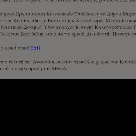
υργός Εργασίας και Κοινωνικών Υποθέσεων κα Δόμνα Μιχαηλ
τίνος Κατσαφάδος, ο Βουλευτής κ.Χριστόφορος Μπουτσικάκης
ής Ναυτικών Δοκίμων Υποναύαρχος Ιωάννης Καλογερόπουλος Π
Γεώργιος Σκανδάλης και ο Αστυνομικός Διευθυντής Παναγιώτ
γραφικό υλικό
ΕΔΩ
.
 την τελετή της Αναστάσεως στον προαύλιο χώρου του Καθεδρ
 από την τηλεόραση του MEGA.