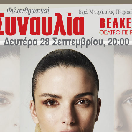
ΜΗΝΎΜΑΤΑ ΣΕΒΑΣΜΙΩΤΆΤΟΥ
ΔΕΛΤΊΑ ΤΎΠΟΥ
ΕΚΔΗΛΏ
σεως στον Καθεδρικό Ιερό Ναό