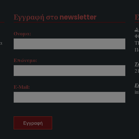
Εγγραφή στο newsletter
Ε
Δ
Όνομα:
Φ
τα
Τ
Π
Επώνυμο:
Τ
2
E
E-Mail:
i