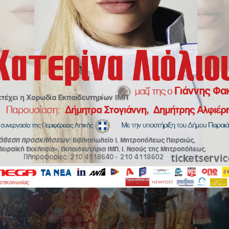
Η Παννυχίδα της Αναστάσεως στον Καθεδρικό Ιερό Ναό Αγίας Τριάδος 