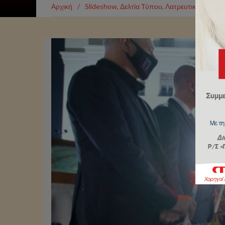
Αρχική
/
Slideshow
,
Δελτία Τύπου
,
Λατρευτική Ζωή
/