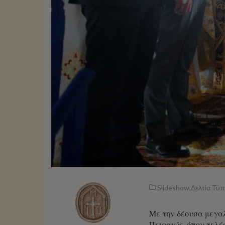
Slideshow
,
Δελτία Τύ
Με την δέουσα μεγα
Πειραιώς, όπου τελ