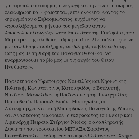
για την πνευματική μας αναγωγή και την πνευματική μας
ολοκλήρωση και ωραιότητα», είπε ολοκληρώνοντας το
κήρυγμά του ο Σεβασμιώτατος, ευχόμενος να
«προσλάβουμε το μήνυμα του μεγάλου αυτού
Αποστολικού ανδρός», «του Επισκόπου της Εκκλησίας, του
Μάρτυρος της αληθείας» σήμερα, στον 21ο αιώνα, «για να
μεταπλάσουμε τα άσχημα, τα σκληρά, τα βάναυσα της
ζωής μας με τη Χάρη του Παναγίου Θεού και να
εναρμονίσουμε το βίο μας με τις αυγές του Θείου
Πνεύματος».
Παρέστησαν ο Υφυπουργός Ναυτιλίας και Νησιωτικής
Πολιτικής Κωνσταντίνος Κατσαφάδος, ο Βουλευτής
Νικόλαος Μανωλάκος, η Προϊσταμένη της Εισαγγελίας
Πρωτοδικών Πειραιώς Ειρήνη Μαραγκάκη, οι
Αντιδήμαρχοι Κυριακή Μπουρδάκου, Παναγιώτης Ρέππας
και Αναστάσιος Μακαριάν, ο εκπρόσωπος του Κεντρικού
Λιμενάρχη Πειραιά Στέργιος Νιόζας, ο αναπληρωτής
Διοικητής του νοσοκομείου ΜΕΤΑΞΑ Σαράντος
Ευσταθόπουλος. Επίσης την περιφορά λάμπρυναν Άγημα