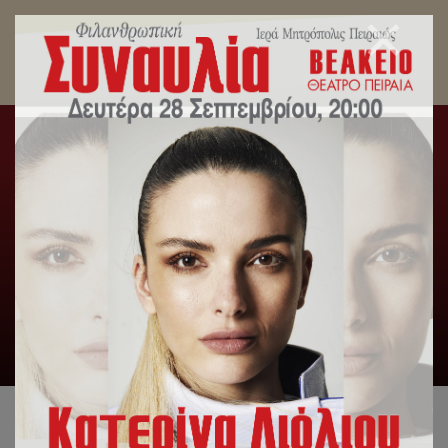
Μητροπολίτης Πειραιώς: Ο Άγιος Διονύσιος ο
Αρεοπαγίτης, γίνεται οδοδείκτης προς την
αληθινή υπέρβαση της σκληρής
πραγματικότητας.
Αρχική
/
Λατρευτική Ζωή
/
Μητροπολίτης Πειραιώς: Ο
Άγιος Διονύσιος ο Αρεοπαγίτης, γίνεται οδοδείκτης προς την