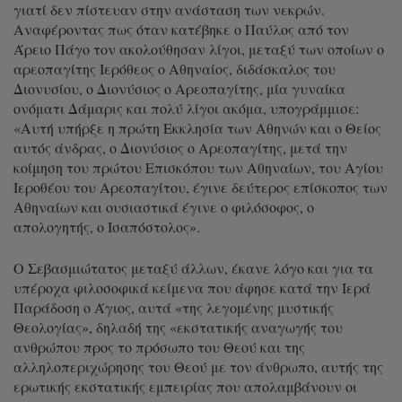
γιατί δεν πίστευαν στην ανάσταση των νεκρών.
Αναφέροντας πως όταν κατέβηκε ο Παύλος από τον
Άρειο Πάγο τον ακολούθησαν λίγοι, μεταξύ των οποίων ο
αρεοπαγίτης Ιερόθεος ο Αθηναίος, διδάσκαλος του
Διονυσίου, ο Διονύσιος ο Αρεοπαγίτης, μία γυναίκα
ονόματι Δάμαρις και πολύ λίγοι ακόμα, υπογράμμισε:
«Αυτή υπήρξε η πρώτη Εκκλησία των Αθηνών και ο Θείος
αυτός άνδρας, ο Διονύσιος ο Αρεοπαγίτης, μετά την
κοίμηση του πρώτου Επισκόπου των Αθηναίων, του Αγίου
Ιεροθέου του Αρεοπαγίτου, έγινε δεύτερος επίσκοπος των
Αθηναίων και ουσιαστικά έγινε ο φιλόσοφος, ο
απολογητής, ο Ισαπόστολος».
Ο Σεβασμιώτατος μεταξύ άλλων, έκανε λόγο και για τα
υπέροχα φιλοσοφικά κείμενα που άφησε κατά την Ιερά
Παράδοση ο Άγιος, αυτά «της λεγομένης μυστικής
Θεολογίας», δηλαδή της «εκστατικής αναγωγής του
ανθρώπου προς το πρόσωπο του Θεού και της
αλληλοπεριχώρησης του Θεού με τον άνθρωπο, αυτής της
ερωτικής εκστατικής εμπειρίας που απολαμβάνουν οι