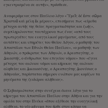
εγκεντρισμένα σε αυτήν», πρόσθεσε.
Αναφερόμενος στον Παύλειο λόγο «῾Υμεῖς δέ ἐστε σῶμα
Χριστοῦ καὶ μέλη ἐκ μέρους», επεσήμανε πως «είμεθα
μέτοχοι αυτής της θείας πραγματικότητος και ζωής»,
συμπληρώνοντας ταυτόχρονα πως ένας «από τους
πρωτεργάτες του ευαγγελικού μηνύματος, από τους
αυτόπτες και υπηρέτες του Θείου Λόγου, ο μαθητής του
Αποστόλου των Εθνών Θείου Παύλου», «ο μαθητής των
Αθηνών, ο πρόκριτος των Αθηνών, ο Αρεοπαγίτης, ο
Δικαστής, ο άνθρωπος του επιγείου νόμου» που «έγινε
μέτοχος του αιώνιου νόμου και κήρυκας της αιώνιου
αληθείας και Δικαιοσύνης, ο Αρεοπαγίτης Διονύσιος ο
Αθηναίος, παρίσταται σήμερον ενώπιον μας κομίζων τα
μηνύματα της ζειδώρου αλήθειας».
Ο Σεβασμιώτατος στην συνέχεια έκανε λόγο για το
κήρυγμα του Αποστόλου Παύλου στην Αθήνα και για την
ομιλία του στην Πνύκα «όπου εξέθεσε την ευαγγελική
αλήθεια, το νέο μήνυμα που ήρθε στον κόσμο να