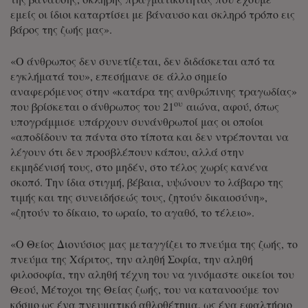
εμείς οι ίδιοι καταρτίσει με βάναυσο και σκληρό τρόπο εις
βάρος της ζωής μας».
«Ο άνθρωπος δεν συνετίζεται, δεν διδάσκεται από τα
εγκλήματά του», επεσήμανε σε άλλο σημείο
αναφερόμενος στην «κατάρα της ανθρώπινης τραγωδίας»
ου
που βρίσκεται ο άνθρωπος του 21
αιώνα, αφού, όπως
υπογράμμισε υπάρχουν συνάνθρωποί μας οι οποίοι
«αποδίδουν τα πάντα στο τίποτα και δεν ντρέπονται να
λέγουν ότι δεν προσβλέπουν κάπου, αλλά στην
εκμηδένισή τους, στο μηδέν, στο τέλος χωρίς κανένα
σκοπό. Την ίδια στιγμή, βέβαια, υψώνουν το λάβαρο της
τιμής και της συνειδήσεώς τους, ζητούν δικαιοσύνη»,
«ζητούν το δίκαιο, το ωραίο, το αγαθό, το τέλειο».
«Ο Θείος Διονύσιος μας μεταγγίζει το πνεύμα της ζωής, το
πνεύμα της Χάριτος, την αληθή Σοφία, την αληθή
φιλοσοφία, την αληθή τέχνη του να γινόμαστε οικείοι του
Θεού, Μέτοχοι της Θείας ζωής, του να κατανοούμε τον
κόσμο ως ένα πνευματικό αθλοθέτημα, ως ένα εφαλτήριο