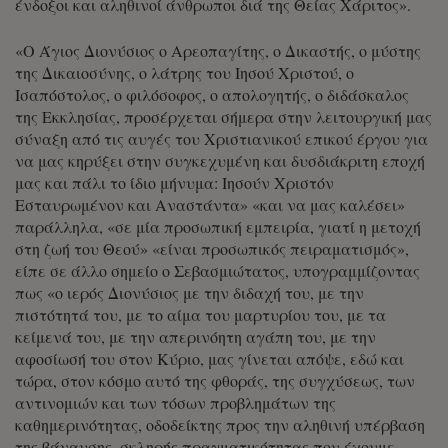
ένδοξοι και αληθινοί άνθρωποι διά της Θείας Χάριτος».
«Ο Άγιος Διονύσιος ο Αρεοπαγίτης, ο Δικαστής, ο μύστης
της Δικαιοσύνης, ο λάτρης του Ιησού Χριστού, ο
Ισαπόστολος, ο φιλόσοφος, ο απολογητής, ο διδάσκαλος
της Εκκλησίας, προσέρχεται σήμερα στην λειτουργική μας
σύναξη από τις αυγές του Χριστιανικού επικού έργου για
να μας κηρύξει στην συγκεχυμένη και δυσδιάκριτη εποχή
μας και πάλι το ίδιο μήνυμα: Ιησούν Χριστόν
Εσταυρωμένον και Αναστάντα» «και να μας καλέσει»
παράλληλα, «σε μία προσωπική εμπειρία, γιατί η μετοχή
στη ζωή του Θεού» «είναι προσωπικός πειραματισμός»,
είπε σε άλλο σημείο ο Σεβασμιώτατος, υπογραμμίζοντας
πως «ο ιερός Διονύσιος με την διδαχή του, με την
πιστότητά του, με το αίμα του μαρτυρίου του, με τα
κείμενά του, με την απερινόητη αγάπη του, με την
αφοσίωσή του στον Κύριο, μας γίνεται απόψε, εδώ και
τώρα, στον κόσμο αυτό της φθοράς, της συγχύσεως, των
αντινομιών και των τόσων προβλημάτων της
καθημερινότητας, οδοδείκτης προς την αληθινή υπέρβαση
της βάναυσης, σκληρής πραγματικότητας που έχουμε