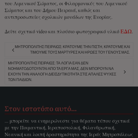
του Λιμενικού Σώματος, οι Φιλαρμονικές του Λιμενικού
Σώματος και του Δήμου Πειραιά, καθώς και
αντιπροσωπείες σχολικών μονάδων της Ενορίας.
ΕΔΩ
Δείτε σχετικό video και πλούσιο φωτογραφικό υλικό
.
ΜΗΤΡΟΠΟΛΊΤΗΣ ΠΕΙΡΑΙΏΣ: ΚΡΑΤΟΎΜΕ ΤΗΝ ΠΊΣΤΗ, ΚΡΑΤΟΎΜΕ ΚΑΙ
ΤΙΜΟΎΜΕ ΤΟΥΣ ΜΆΡΤΥΡΕΣ ΚΑΙ ΉΡΩΕΣ ΤΟΥ ΓΈΝΟΥΣ ΜΑΣ.
ΜΗΤΡΟΠΟΛΊΤΗΣ ΠΕΙΡΑΙΏΣ: ΤΑ ΛΌΓΙΑ ΕΆΝ ΔΕΝ
ΝΟΗΜΑΤΟΔΟΤΟΎΝΤΑΙ ΑΠΌ ΤΑ ΈΡΓΑ ΜΑΣ, ΔΕΝ ΜΠΟΡΟΎΝ ΝΑ
ΈΧΟΥΝ ΤΗΝ ΑΝΆΛΟΓΗ ΔΙΕΙΣΔΥΤΙΚΌΤΗΤΑ ΣΤΙΣ ΑΠΑΛΈΣ ΨΥΧΈΣ
ΤΩΝ ΠΑΙΔΙΏΝ.
Στον ιστοτόπο αυτό…
... μπορείτε να ενημερώνεστε για θέματα τύπου σχετικά
με την Ποιμαντική, Ιεραποστολική, Φιλανθρωπική,
Νεανική και λοιπή δραστηριότητα της Ιεράς Μητροπόλεως