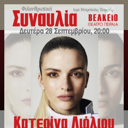
Πρόγραμμα Χοροστασιών και Ιερουργιών
Σεβασμιωτάτου Μητροπολίτου Πειραιώς
κ.Σεραφείμ κατά την Αγία και Μεγάλη Εβδομάδα
2019
Αρχική
/
Λατρευτική Ζωή
/
Πρόγραμμα Χοροστασιών και
Ιερουργιών Σεβασμιωτάτου Μητροπολίτου Πειραιώς