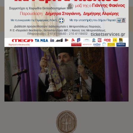
κ.Σεραφείμ κατά την Αγία και Μεγάλη Εβδομάδα 2019