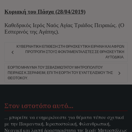
Κυριακή του Πάσχα (28/04/2019)
Καθεδρικός Ιερός Ναός Αγίας Τριάδος Πειραιώς. (Ο
Εσπερινός της Αγάπης).
ΚΥΒΕΡΝΗΤΙΚΉ ἘΠΊΘΕΣΗ ΣΤΉ ΘΡΗΣΚΕΥΤΙΚΉ ΕἸΡΉΝΗ ΚΑΊ ἌΦΡΩΝ
ΠΡΟΤΡΟΠΉ ΣΤΟΎΣ ΦΟΝΤΑΜΕΝΤΑΛΙΣΤΈΣ ΣΈ ΘΡΗΣΚΕΥΤΙΚΉ
ΑΥ̓ΤΟΔΙΚΊΑ.
ΕΌΡΤΙΟ ΜΉΝΥΜΑ ΤΟΥ ΣΕΒΑΣΜΙΩΤΆΤΟΥ ΜΗΤΡΟΠΟΛΊΤΟΥ
ΠΕΙΡΑΙΏΣ Κ.ΣΕΡΑΦΕΊΜ, ΕΠΊ ΤΗ ΕΟΡΤΉ ΤΟΥ ΕΥΑΓΓΕΛΙΣΜΟΎ ΤΗΣ
ΘΕΟΤΌΚΟΥ.
Στον ιστοτόπο αυτό…
... μπορείτε να ενημερώνεστε για θέματα τύπου σχετικά
με την Ποιμαντική, Ιεραποστολική, Φιλανθρωπική,
Νεανική και λοιπή δραστηριότητα της Ιεράς Μητροπόλεως