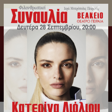
Η Δεσποτική Εορτή των Θεοφανείων στην Ιερά
Μητρόπολη Πειραιώς
Αρχική
/
Λατρευτική Ζωή
/
Η Δεσποτική Εορτή των