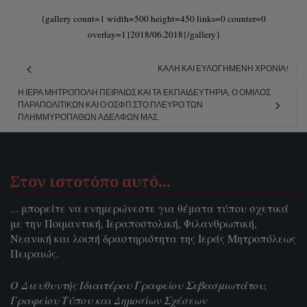
{gallery count=1 width=500 height=450 links=0 counter=0
overlay=1}2018/06.2018{/gallery}
ΚΑΛΉ ΚΑΙ ΕΥΛΟΓΗΜΈΝΗ ΧΡΟΝΙΆ!
Η ΙΕΡΆ ΜΗΤΡΌΠΟΛΗ ΠΕΙΡΑΙΏΣ ΚΑΙ ΤΑ ΕΚΠΑΙΔΕΥΤΉΡΙΑ, Ο ΌΜΙΛΟΣ
ΠΑΡΑΠΟΛΙΤΙΚΏΝ ΚΑΙ Ο ΟΣΦΠ ΣΤΟ ΠΛΕΥΡΌ ΤΩΝ
ΠΛΗΜΜΥΡΟΠΑΘΏΝ ΑΔΕΛΦΏΝ ΜΑΣ.
Στον ιστοτόπο αυτό…
... μπορείτε να ενημερώνεστε για θέματα τύπου σχετικά
με την Ποιμαντική, Ιεραποστολική, Φιλανθρωπική,
Νεανική και λοιπή δραστηριότητα της Ιεράς Μητροπόλεως
Πειραιώς.
Ο Διευθυντής Ιδιαιτέρου Γραφείου Σεβασμιωτάτου,
Γραφείου Τύπου και Δημοσίων Σχέσεων