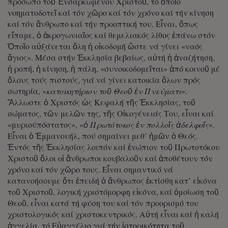
πρόσωπο τοῦ Ἐνσαρκωμένου Χριστοῦ, τό ὁποῖο
νοηματοδοτεῖ καί τόν χῶρο καί τόν χρόνο καί τήν κίνηση
καί τόν ἄνθρωπο καί τήν προοπτική του. Εἶναι, ὅπως
εἴπαμε, ὁ ἀκρογωνιαῖος καί θεμελιακός λίθος ἐπάνω στόν
Ὁποῖο αὐξάνεται ὅλη ἡ οἰκοδομή ὥστε νά γίνει «ναός
ἅγιος». Μέσα στήν Ἐκκλησία βεβαίως, αὐτή ἡ ἀναζήτηση,
ἡ ροπή, ἡ κίνηση, ἡ πάλη, «συνοικοδομεῖται» ἀπό κοινοῦ μέ
ὅλους τούς πιστούς, γιά νά γίνει κατοικία ὅλων πρός
σωτηρία, «
κατοικητήριον τοῦ Θεοῦ ἐν Πνεύματι
».
Ἄλλωστε ὁ Χριστός ὡς Κεφαλή τῆς Ἐκκλησίας, τοῦ
σώματος, τῶν μελῶν της, τῆς Οἰκογένειάς Του, εἶναι καί
«μυριοϋπόστατος», «
ὁ Πρωτότοκος ἐν πολλοῖς ἀδελφοῖς
».
Εἶναι ὁ Ἐμμανουήλ, πού σημαίνει μεθ’ ἡμῶν ὁ Θεός.
Ἐντός τῆς Ἐκκλησίας λοιπόν καί ἐνώπιον τοῦ Πρωτοτόκου
Χριστοῦ ὅλοι οἱ ἄνθρωποι κουβαλοῦν καί ἀποθέτουν τόν
χρόνο καί τόν χῶρο τους. Εἶναι σημαντικό νά
κατανοήσουμε ὅτι ἐπειδή ὁ ἄνθρωπος ἐκτίσθη κατ’ εἰκόνα
τοῦ Χριστοῦ, λογική χριστόμορφη εἰκόνα, καί ὁμοίωση τοῦ
Θεοῦ, εἶναι κατά τή φύση του καί τόν προορισμό του
χριστολογικός καί χριστοκεντρικός. Αὐτή εἶναι καί ἡ καλή
ἀγγελία, τό Εὐαγγέλιο γιά τήν ἱστορικότητα τοῦ