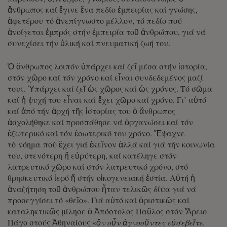
ἄνθρωπος καί ἔγινε ἕνα πεδίο ἐμπειρίας καί γνώσης,
ἀφετέρου τό ἀνεπίγνωστο μέλλον, τό πεδίο πού
ἀνοίγεται ἐμπρός στήν ἐμπειρία τοῦ ἀνθρώπου, γιά νά
συνεχίσει τήν ὑλική καί πνευματική ζωή του.
Ὁ ἄνθρωπος λοιπόν ὑπάρχει καί ζεῖ μέσα στήν ἱστορία,
στόν χῶρο καί τόν χρόνο καί εἶναι συνδεδεμένος μαζί
τους. Ὑπάρχει καί ζεῖ ὡς χῶρος καί ὡς χρόνος. Τό σῶμα
καί ἡ ψυχή του εἶναι καί ἔχει χῶρο καί χρόνο. Γι’ αὐτό
καί ἀπό τήν ἀρχή τῆς ἱστορίας του ὁ ἄνθρωπος
ἀσχολήθηκε καί προσπάθησε νά ὀργανώσει καί τόν
ἐξωτερικό καί τόν ἐσωτερικό του χρόνο. Ἔψαχνε
τὸ νόημα ποὺ ἔχει γιά ἐκεῖνον ἀλλά καί γιά τήν κοινωνία
του, στενότερη ἤ εὐρύτερη, καί κατέληγε στόν
λατρευτικό χῶρο καί στόν λατρευτικό χρόνο, στό
θρησκευτικό ἱερό ἤ στήν οἰκογενειακή ἑστία. Αὐτή ἡ
ἀναζήτηση τοῦ ἀνθρώπου ἦταν τελικῶς δίψα γιά νά
προσεγγίσει τό «θεῖο». Γιά αὐτό καί ὁριστικῶς καί
καταληκτικῶς μίλησε ὁ Ἀπόστολος Παῦλος στόν Ἄρειο
Πάγο στούς Ἀθηναίους «
ὅν οὖν ἀγνοοῦντες εὐσεβεῖτε,