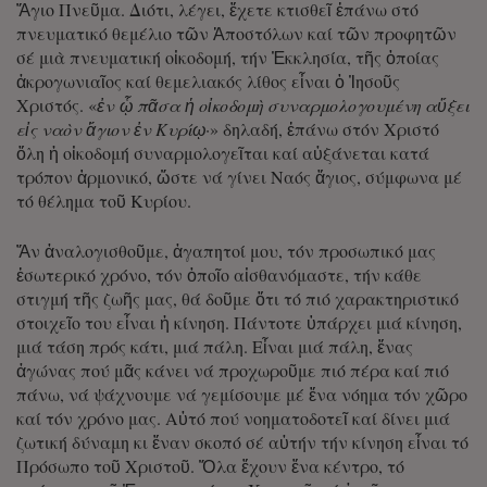
Ἅγιο Πνεῦμα. Διότι, λέγει, ἔχετε κτισθεῖ ἐπάνω στό
πνευματικό θεμέλιο τῶν Ἀποστόλων καί τῶν προφητῶν
σέ μιὰ πνευματική οἰκοδομή, τήν Ἐκκλησία, τῆς ὁποίας
ἀκρογωνιαῖος καί θεμελιακός λίθος εἶναι ὁ Ἰησοῦς
Χριστός. «
ἐν ᾧ πᾶσα ἡ οἰκοδομὴ συναρμολογουμένη αὔξει
εἰς ναὸν ἅγιον ἐν Κυρίῳ·
» δηλαδή, ἐπάνω στόν Χριστό
ὅλη ἡ οἰκοδομή συναρμολογεῖται καί αὐξάνεται κατά
τρόπον ἁρμονικό, ὥστε νά γίνει Ναός ἅγιος, σύμφωνα μέ
τό θέλημα τοῦ Κυρίου.
Ἄν ἀναλογισθοῦμε, ἀγαπητοί μου, τόν προσωπικό μας
ἐσωτερικό χρόνο, τόν ὁποῖο αἰσθανόμαστε, τήν κάθε
στιγμή τῆς ζωῆς μας, θά δοῦμε ὅτι τό πιό χαρακτηριστικό
στοιχεῖο του εἶναι ἡ κίνηση. Πάντοτε ὑπάρχει μιά κίνηση,
μιά τάση πρός κάτι, μιά πάλη. Εἶναι μιά πάλη, ἕνας
ἀγώνας πού μᾶς κάνει νά προχωροῦμε πιό πέρα καί πιό
πάνω, νά ψάχνουμε νά γεμίσουμε μέ ἕνα νόημα τόν χῶρο
καί τόν χρόνο μας. Αὐτό πού νοηματοδοτεῖ καί δίνει μιά
ζωτική δύναμη κι ἕναν σκοπό σέ αὐτήν τήν κίνηση εἶναι τό
Πρόσωπο τοῦ Χριστοῦ. Ὅλα ἔχουν ἕνα κέντρο, τό