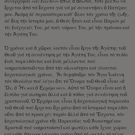
συνέρχομαι «
εἰς ἑαυτόν
» ὅπως ὁ ἄσωτος, τότε βλέπω νά
ἔρχεται ἀπό τά ἔσχατα γιά νά μέ συναντήσει ὁ Πατέρας
μου. Ἀκόμη δέ περισσότερο καθ’ ὅλον τόν χρόνο τῆς ζωῆς,
σέ ὅλη τήν ἱστορία μου, ὁ Θεός ἦταν καί εἶναι Παρών μέ
τίς ἐνέργειές Του, μέ τούς νόμους Του, μέ τήν πρόνοια καί
τήν Ἀγάπη Του.
Ὁ χρόνος καί ὁ χῶρος λοιπόν εἶναι ἔργο τῆς Ἀγάπης τοῦ
Θεοῦ γιά τή συνάντηση μέ τήν Ἀγάπη Του, εἶναι τό πεδίο
ἑνός παρελθόντος καί ἑνός μέλλοντος πού
νοηματοδοτοῦνται ἀπό τήν αἰωνιότητα καί γίνονται
ἐσχατολογικός χρόνος. Ἄς θυμηθοῦμε τόν Ἅγιο Ἰωάννη
τόν Θεολόγο πού λέγει ὅτι τό Ὄνομα τοῦ Θεοῦ εἶναι «
ὁ
Ὤν, ὀ Ἦν καί ὁ Ἐρχόμενος
». Αὐτό τό Ὄνομα εἶναι καί ἡ
ἐλπίδα γιά σωτηρία ἀλλά καί ὁ πόθος γιά συνάντηση τοῦ
χριστιανοῦ. Ὁ Ἐρχόμενος εἶναι ἡ ἐσχατολογική παρουσία
τοῦ Θεοῦ πού ἔρχεται ὄχι μόνο ἀπό τό ἱστορικό παρελθόν
οὔτε ἀπό τό προσεχές παρόν ἀλλά ἀπό τά Ἔσχατα, τόν
ἐσχατολογικό χρόνο τῆς Παρουσίας τοῦ Ἀναστημένου
Χριστοῦ πού νοηματοδοτεῖ καί φωτίζει κάθε ἴχνος χώρου
καί κάθε ἀπειροελάχιστο χρόνο ἀπό τό «μετά» τό τέλος