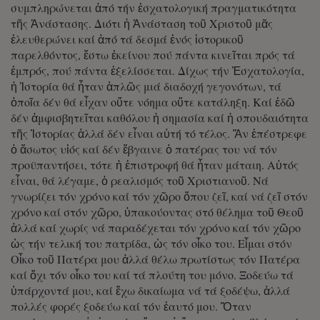
συμπληρώνεται ἀπό τήν ἐσχατολογική πραγματικότητα
τῆς Ἀνάστασης. Διότι ἡ Ἀνάσταση τοῦ Χριστοῦ μᾶς
ἐλευθερώνει καί ἀπό τά δεσμά ἑνός ἱστορικοῦ
παρελθόντος, ἔστω ἐκείνου πού πάντα κινεῖται πρός τά
ἐμπρός, πού πάντα ἐξελίσσεται. Δίχως τήν Ἐσχατολογία,
ἡ Ἱστορία θά ἦταν ἁπλῶς μιά διαδοχή γεγονότων, τά
ὁποῖα δέν θά εἶχαν οὔτε νόημα οὔτε κατάληξη. Καί ἐδῶ
δέν ἀμφισβητεῖται καθόλου ἡ σημασία καί ἡ σπουδαιότητα
τῆς Ἱστορίας ἀλλά δέν εἶναι αὐτή τό τέλος. Ἄν ἐπέστρεφε
ὁ ἄσωτος υἱός καί δέν ἔβγαινε ὁ πατέρας του νά τόν
προϋπαντήσει, τότε ἡ ἐπιστροφή θά ἦταν μάταιη. Αὐτός
εἶναι, θά λέγαμε, ὁ ρεαλισμός τοῦ Χριστιανοῦ. Νά
γνωρίζει τόν χρόνο καί τόν χῶρο ὄπου ζεῖ, καί νά ζεῖ στόν
χρόνο καί στόν χῶρο, ὑπακούοντας στό θέλημα τοῦ Θεοῦ
ἀλλά καί χωρίς νά παραδέχεται τόν χρόνο καί τόν χῶρο
ὡς τήν τελική του πατρίδα, ὡς τόν οἶκο του. Εἶμαι στόν
Οἶκο τοῦ Πατέρα μου ἀλλά θέλω πρωτίστως τόν Πατέρα
καί ὄχι τόν οἶκο του καί τά πλούτη του μόνο. Ξοδεύω τά
ὑπάρχοντά μου, καί ἔχω δικαίωμα νά τά ξοδέψω, ἀλλά
πολλές φορές ξοδεύω καί τόν ἑαυτό μου. Ὅταν