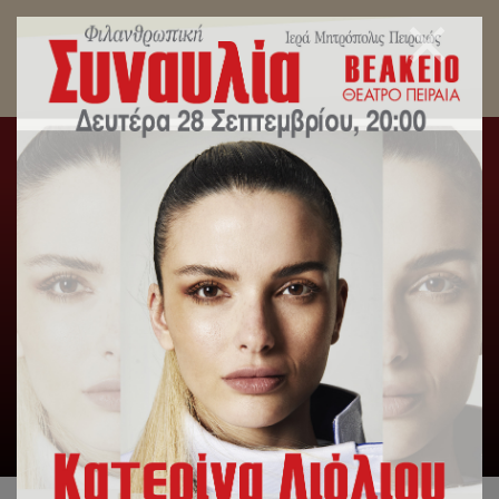
Καλή και Ευλογημένη Χρονιά!