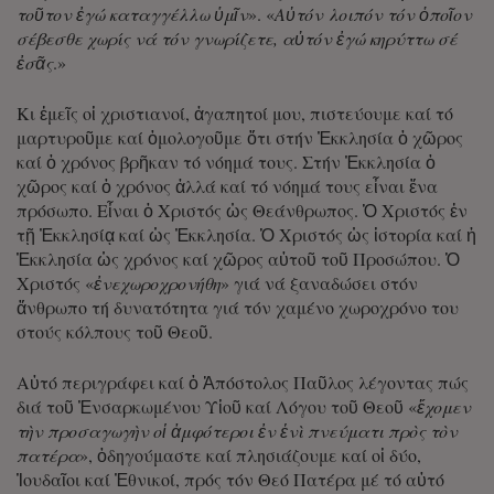
τοῦτον ἐγώ καταγγέλλω ὑμῖν
». «
Αὐτόν λοιπόν τόν ὁποῖον
σέβεσθε χωρίς νά τόν γνωρίζετε, αὐτόν ἐγώ κηρύττω σέ
ἐσᾶς
.»
Κι ἐμεῖς οἱ χριστιανοί, ἀγαπητοί μου, πιστεύουμε καί τό
μαρτυροῦμε καί ὁμολογοῦμε ὅτι στήν Ἐκκλησία ὁ χῶρος
καί ὁ χρόνος βρῆκαν τό νόημά τους. Στήν Ἐκκλησία ὁ
χῶρος καί ὁ χρόνος ἀλλά καί τό νόημά τους εἶναι ἕνα
πρόσωπο. Εἶναι ὁ Χριστός ὡς Θεάνθρωπος. Ὁ Χριστός ἐν
τῇ Ἐκκλησίᾳ καί ὡς Ἐκκλησία. Ὁ Χριστός ὡς ἱστορία καί ἡ
Ἐκκλησία ὡς χρόνος καί χῶρος αὐτοῦ τοῦ Προσώπου. Ὁ
Χριστός «
ἐνεχωροχρονήθη
» γιά νά ξαναδώσει στόν
ἄνθρωπο τή δυνατότητα γιά τόν χαμένο χωροχρόνο του
στούς κόλπους τοῦ Θεοῦ.
Αὐτό περιγράφει καί ὁ Ἀπόστολος Παῦλος λέγοντας πώς
διά τοῦ Ἐνσαρκωμένου Υἱοῦ καί Λόγου τοῦ Θεοῦ «
ἔχομεν
τὴν προσαγωγὴν οἱ ἀμφότεροι ἐν ἑνὶ πνεύματι πρὸς τὸν
πατέρα
», ὁδηγούμαστε καί πλησιάζουμε καί οἱ δύο,
Ἰουδαῖοι καί Ἐθνικοί, πρός τόν Θεό Πατέρα μέ τό αὐτό