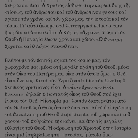
ἀνθρώπου. Διότι ὁ Χριστός εἰσῆλθε στήν καρδιά ὅλης τῆς
κτίσεως, τοῦ ἀνθρώπου καί τοῦ ἀνθρώπινου γένους καί
ἁγίασε τόν χρόνο καί τόν χῶρο μας, τήν ἱστορία καί τόν
κόσμο. Γι’ αὐτό ἀκοῦμε στά λειτουργικά κείμενα τῶν
ἡμερῶν νά ἀποκαλεῖται ὁ Κύριος «ἄχρονος Υἱός» στόν
Ὁποῖο ἡ Παναγία ἔδωσε χρόνο καί χῶρο. «
Ὁ ἄναρχος
ἄρχεται καὶ ὁ Λόγος σαρκοῦται
».
Βλέπουμε τόν ἑαυτό μας καί τόν κόσμο μας, τόν
χωροχρόνο μας, μέσα στή μεγάλη ἀγάπη τοῦ Θεοῦ, μέσα
στόν Οἶκο τοῦ Πατέρα μας, οἶκο στόν ὁποῖο ὅμως ὁ Θεός
εἶναι ἔνοικος. Κατά τόν Ἅγιο Ἀναστάσιο τόν Σιναΐτη ὁ
ἀληθινός χριστιανός εἶναι ὁ «
οἶκον ἔχων τόν Θεόν
ἔνοικον
», δηλαδή ὁ ζωντανός οἶκος τοῦ Θεοῦ πού ἔχει
ἔνοικο τόν Θεό. Ἡ ἱστορία μας λοιπόν διαπερνᾶται ἀπό
τόν Θεό καθώς ὁ Θεός ἀποκαλύπτεται. Αὐτή ἡ εἰσχώρηση
καί ἀποκάλυψη τοῦ Θεοῦ στήν ἱστορία τοῦ χώρου καί τοῦ
χρόνου τοῦ ἀνθρώπου τήν κάνει μιά ἀπό τίς μεγάλες
εὐλογίες τοῦ Θεοῦ. Ἡ σάρκωση τοῦ Χριστοῦ στήν Ἱστορία
εἶναι μιά ἐπιβεβαίωση τῆς Ἱστορίας, ἡ ὁποία ὅμως