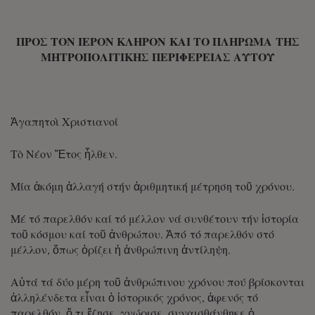
ΠΡΟΣ ΤΟΝ ΙΕΡΟΝ ΚΛΗΡΟΝ ΚΑΙ ΤΟ ΠΛΗΡΩΜΑ ΤΗΣ
ΜΗΤΡΟΠΟΛΙΤΙΚΗΣ ΠΕΡΙΦΕΡΕΙΑΣ ΑΥΤΟΥ
Ἀγαπητοὶ Χριστιανοί
Τὸ Νέον Ἔτος ἦλθεν.
Μία ἀκόμη ἀλλαγή στήν ἀριθμητική μέτρηση τοῦ χρόνου.
Μέ τό παρελθόν καί τό μέλλον νά συνθέτουν τήν ἱστορία
τοῦ κόσμου καί τοῦ ἀνθρώπου. Ἀπό τό παρελθόν στό
μέλλον, ὅπως ὁρίζει ἡ ἀνθρώπινη ἀντίληψη.
Αὐτά τά δύο μέρη τοῦ ἀνθρώπινου χρόνου πού βρίσκονται
ἀλληλένδετα εἶναι ὁ ἱστορικός χρόνος, ἀφενός τό
παρελθόν, ὅ,τι ἔζησε, γνώρισε, συναισθάνθηκε ὁ