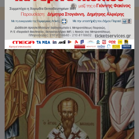
Αρχική
/
Γενική Κατηγορία
/
Καλή και Ευλογημένη Χρονιά!