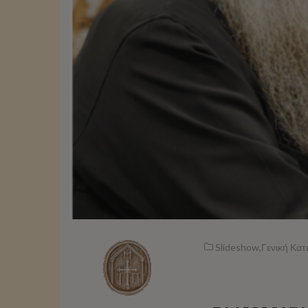
Slideshow
,
Γενική Κατ