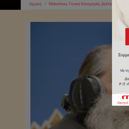
Αρχική
/
Slideshow
,
Γενική Κατηγορία
,
Δελτία Τύπου