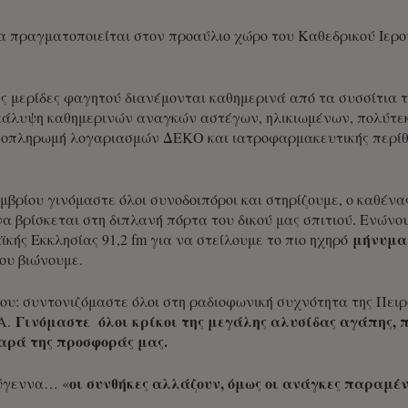
 πραγματοποιείται στον προαύλιο χώρο του Καθεδρικού Ιερού 
ς μερίδες φαγητού διανέμονται καθημερινά από τα συσσίτια 
ν κάλυψη καθημερινών αναγκών αστέγων, ηλικιωμένων, πολύτ
αποπληρωμή λογαριασμών ΔΕΚΟ και ιατροφαρμακευτικής περίθ
μβρίου γινόμαστε όλοι συνοδοιπόροι και στηρίζουμε, ο καθένα
 να βρίσκεται στη διπλανή πόρτα του δικού μας σπιτιού. Ενών
μήνυμα
ϊκής Εκκλησίας 91,2 fm για να στείλουμε το πιο ηχηρό
ου βιώνουμε.
ου: συντονιζόμαστε όλοι στη ραδιοφωνική συχνότητα της Πειρα
Γινόμαστε όλοι κρίκοι της μεγάλης αλυσίδας αγάπης, 
A.
αρά της προσφοράς μας.
οι συνθήκες αλλάζουν, όμως οι ανάγκες παραμέ
ούγεννα… «