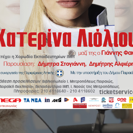
/
«Ραδιομαραθώνιος κατά της φτώχειας» από την Πειραϊκή Εκκλησία 91