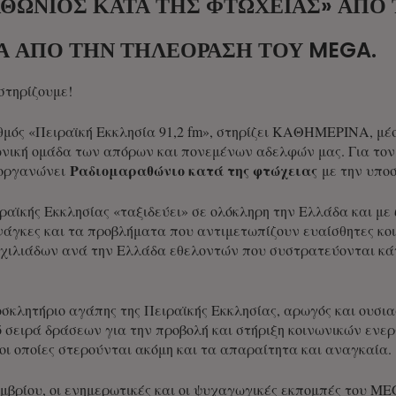
ΘΏΝΙΟΣ ΚΑΤΆ ΤΗΣ ΦΤΏΧΕΙΑΣ» ΑΠΌ 
ΣΑ ΑΠΌ ΤΗΝ ΤΗΛΕΌΡΑΣΗ ΤΟΥ MEGA.
στηρίζουμε!
μός «Πειραϊκή Εκκλησία 91,2 fm», στηρίζει ΚΑΘΗΜΕΡΙΝΑ, μέ
νική ομάδα των απόρων και πονεμένων αδελφών μας. Για τον 
Ραδιομαραθώνιο κατά της φτώχειας
διοργανώνει
με την υποσ
ραϊκής Εκκλησίας «ταξιδεύει» σε ολόκληρη την Ελλάδα και μ
άγκες και τα προβλήματα που αντιμετωπίζουν ευαίσθητες κοι
χιλιάδων ανά την Ελλάδα εθελοντών που συστρατεύονται κά
σκλητήριο αγάπης της Πειραϊκής Εκκλησίας, αρωγός και ουσι
 σειρά δράσεων για την προβολή και στήριξη κοινωνικών ενε
οι οποίες στερούνται ακόμη και τα απαραίτητα και αναγκαία.
μβρίου, οι ενημερωτικές και οι ψυχαγωγικές εκπομπές του ME