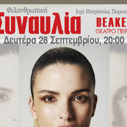
ΜΗΝΎΜΑΤΑ ΣΕΒΑΣΜΙΩΤΆΤΟΥ
ΔΕΛΤΊΑ ΤΎΠΟΥ
ΕΚΔΗΛΏ
της φτώχειας» από την Πειραϊ
η του MEGA.