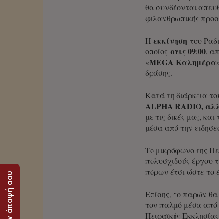
θα συνδέονται απευθ
φιλανθρωπικής προσπ
εκκίνηση
Η
του Ραδι
στις 09:00
οποίος
, α
MEGA
Καλημέρα
«
δράσης.
Κατά τη διάρκεια τ
ALPHA RADIO, αλλ
με τις δικές μας, κ
μέσα από την ειδησε
Το μικρόφωνο της Π
πολυσχιδούς έργου τ
πόρων έτσι ώστε το 
Στείλε την άποψή σου
Επίσης, το παρών θα
τον παλμό μέσα από 
Πειραϊκής Εκκλησίας