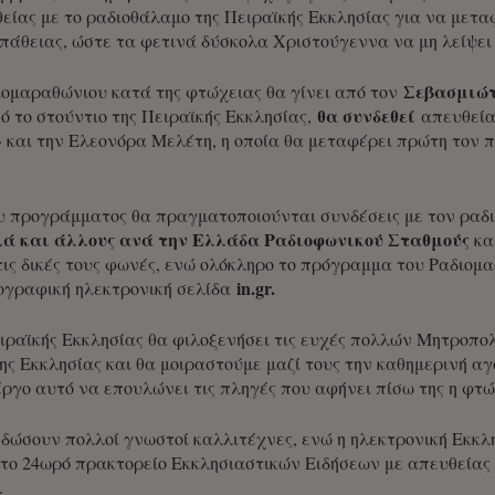
είας με το ραδιοθάλαμο της Πειραϊκής Εκκλησίας για να μετα
άθειας, ώστε τα φετινά δύσκολα Χριστούγεννα να μη λείψει
Σεβασμιώ
ομαραθώνιου κατά της φτώχειας θα γίνει από τον
θα συνδεθεί
πό το στούντιο της Πειραϊκής Εκκλησίας,
απευθεία
» και την Ελεονόρα Μελέτη, η οποία θα μεταφέρει πρώτη τον 
ου προγράμματος θα πραγματοποιούνται συνδέσεις με τον ρα
ά και άλλους ανά την Ελλάδα Ραδιοφωνικού Σταθμούς
κα
αι τις δικές τους φωνές, ενώ ολόκληρο το πρόγραμμα του Ραδιο
in
.
gr
.
ογραφική ηλεκτρονική σελίδα
ειραϊκής Εκκλησίας θα φιλοξενήσει τις ευχές πολλών Μητροπ
ης Εκκλησίας και θα μοιραστούμε μαζί τους την καθημερινή 
έργο αυτό να επουλώνει τις πληγές που αφήνει πίσω της η φτώ
 δώσουν πολλοί γνωστοί καλλιτέχνες, ενώ η ηλεκτρονική Εκκ
το 24ωρό πρακτορείο Εκκλησιαστικών Ειδήσεων με απευθείας 
.