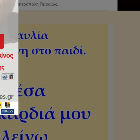
από την Ι.Μητρόπολη Πειραιώς.