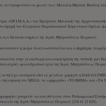
 μας συντροφεύσουν οι φωνές των: Μανώλη Μητσιά, Βασίλη Λ
τρα «ΟΡ.Ι.Μ.Α.Α.» του Ιδρύματος Μουσικής της Αρχιεπισκοπή
συνδρομή του Ελληνικού Παραδοσιακού Χορευτικού Ομίλου Δικ
α των Εκπαιδευτηρίων της Ιεράς Μητροπόλεως Πειραιώς.
ρουσιάσουν η Δώρα Αναγνωστοπούλου και ο Δημήτρης Αλφιέρ
άσσεται στην γενικότερη κοινωνική δράση της τοπικής μας Εκκ
πολυσχιδές φιλανθρωπικό έργο της Ιεράς Μητροπόλεως Πειρα
ς αυτή έχει συστρατευθεί ως μεγάλος χορηγός η ΠΑΕ ΟΛΥΜΠΙ
 την τηλεόραση του MEGA, τις εφημερίδες «ΤΟ ΒΗΜΑ» και «ΤΑ
ηροφορίες μπορείτε να απευθύνεστε στον Ραδιοφωνικό Σταθμό 
ιοπωλείο της Ιεράς Μητροπόλεως Πειραιώς (210 41 22 625).