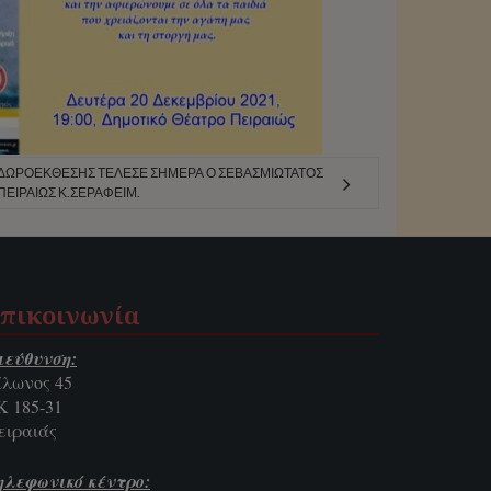
Σ ΔΩΡΟΈΚΘΕΣΗΣ ΤΈΛΕΣΕ ΣΉΜΕΡΑ Ο ΣΕΒΑΣΜΙΏΤΑΤΟΣ
ΕΙΡΑΙΏΣ Κ.ΣΕΡΑΦΕΊΜ.
πικοινωνία
ιεύθυνση:
ίλωνος 45
Κ 185-31
ειραιάς
ηλεφωνικό κέντρο: