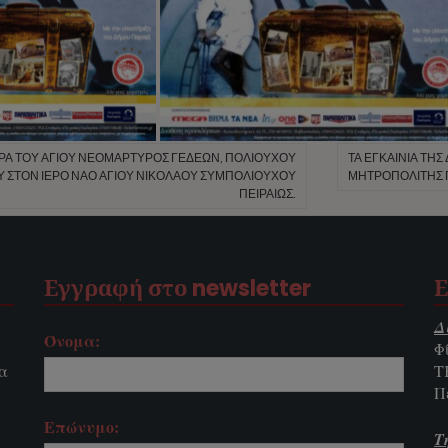
ΆΡΑ ΤΟΥ ΑΓΊΟΥ ΝΕΟΜΆΡΤΥΡΟΣ ΓΕΔΕΏΝ, ΠΟΛΙΟΎΧΟΥ
ΤΑ ΕΓΚΑΊΝΙΑ ΤΗ
 ΣΤΟΝ ΙΕΡΌ ΝΑΌ ΑΓΊΟΥ ΝΙΚΟΛΆΟΥ ΣΥΜΠΟΛΙΟΎΧΟΥ
ΜΗΤΡΟΠΟΛΊΤΗΣ Π
ΠΕΙΡΑΙΏΣ.
Εγγραφή στο newsletter
Ε
Δ
Όνομα:
Φ
τα
Τ
Π
Επώνυμο:
Τ