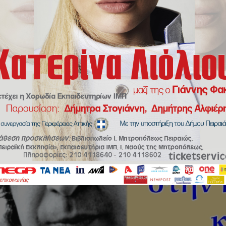
βρίου στο Δημοτικό Θέατρο Πειραιά η “Συναυλία αφιερωμένη στο παιδί” 