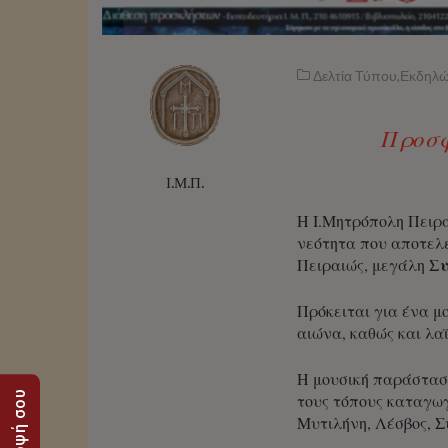
Δελτία Τύπου
,
Εκδηλώ
Προσφ
Ι.Μ.Π.
H Ι.Μητρόπολη Πειρα
νεότητα που αποτελε
Συ
Πειραιώς, μεγάλη
Πρόκειται για ένα μ
αιώνα, καθώς και λα
Η μουσική παράσταση
τους τόπους καταγωγή
Μυτιλήνη, Λέσβος, Σ