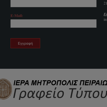
2
E
E-Mail:
i