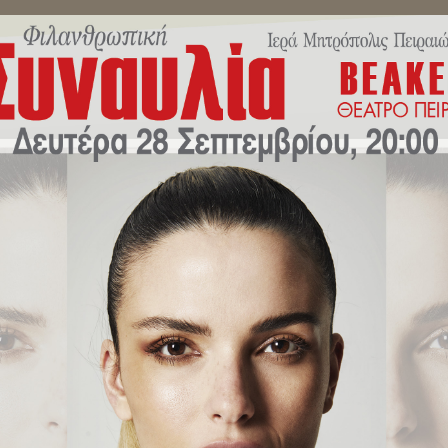
ΜΗΝΎΜΑΤΑ ΣΕΒΑΣΜΙΩΤΆΤΟΥ
ΔΕΛΤΊΑ ΤΎΠΟΥ
ΕΚΔΗΛΏ
 Δημοτικό Θέατρο Πειραιά η “Σ
πολη Πειραιώς.