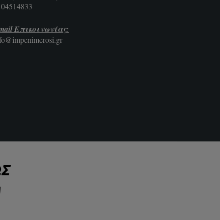
104514833
mail Επικοινωνίας:
nfo@impenimerosi.gr