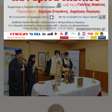
κ.Σεραφείμ.