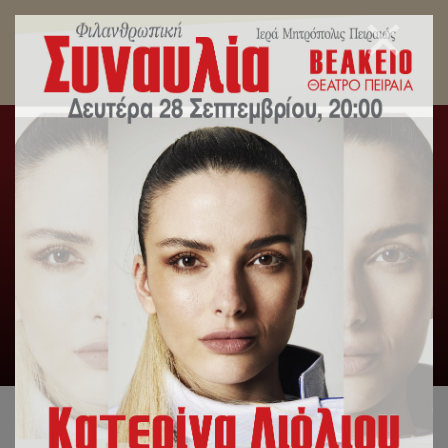
Τα εγκαίνια της Δωροέκθεσης τέλεσε σήμερα ο
Σεβασμιώτατος Μητροπολίτης Πειραιώς
κ.Σεραφείμ.
Αρχική
/
Δελτία Τύπου
/
Τα εγκαίνια της Δωροέκθεσης
τέλεσε σήμερα ο Σεβασμιώτατος Μητροπολίτης Πειραιώς