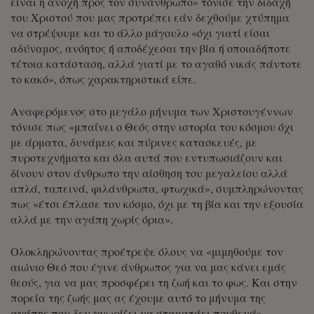
είναι η ανοχή προς τον συνάνθρωπο» τόνισε την διδαχή
του Χριστού που μας προτρέπει εάν δεχθούμε χτύπημα
να στρέψουμε και το άλλο μάγουλο «όχι γιατί είσαι
αδύναμος, ανόητος ή αποδέχεσαι την βία ή οποιαδήποτε
τέτοια κατάσταση, αλλά γιατί με το αγαθό νικάς πάντοτε
το κακό», όπως χαρακτηριστικά είπε.
Αναφερόμενος στο μεγάλο μήνυμα των Χριστουγέννων
τόνισε πως «μπαίνει ο Θεός στην ιστορία του κόσμου όχι
με άρματα, δυνάμεις και πύρινες κατασκευές, με
πυροτεχνήματα και όλα αυτά που εντυπωσιάζουν και
δίνουν στον άνθρωπο την αίσθηση του μεγαλείου αλλά
απλά, ταπεινά, φιλάνθρωπα, φτωχικά», συμπληρώνοντας
πως «έτσι έπλασε τον κόσμο, όχι με τη βία και την εξουσία
αλλά με την αγάπη χωρίς όρια».
Ολοκληρώνοντας προέτρεψε όλους να «μιμηθούμε τον
αιώνιο Θεό που έγινε άνθρωπος για να μας κάνει εμάς
θεούς, για να μας προσφέρει τη ζωή και το φως. Και στην
πορεία της ζωής μας ας έχουμε αυτό το μήνυμα της
αγάπης που δεν γνωρίζει να σταματάει πουθενά».