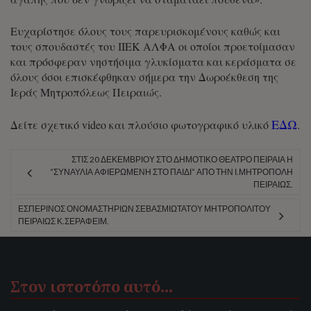
Ευχαρίστησε όλους τους παρευρισκομένους καθώς και
τους σπουδαστές του ΙΙΕΚ ΑΛΦΑ οι οποίοι προετοίμασαν
και πρόσφεραν νηστήσιμα γλυκίσματα και κεράσματα σε
όλους όσοι επισκέφθηκαν σήμερα την Δωροέκθεση της
Ιεράς Μητροπόλεως Πειραιώς.
ΕΔΩ
Δείτε σχετικό video και πλούσιο φωτογραφικό υλικό
.
ΣΤΙΣ 20 ΔΕΚΕΜΒΡΊΟΥ ΣΤΟ ΔΗΜΟΤΙΚΌ ΘΈΑΤΡΟ ΠΕΙΡΑΙΆ Η
“ΣΥΝΑΥΛΊΑ ΑΦΙΕΡΩΜΈΝΗ ΣΤΟ ΠΑΙΔΊ” ΑΠΌ ΤΗΝ Ι.ΜΗΤΡΌΠΟΛΗ
ΠΕΙΡΑΙΏΣ.
ΕΣΠΕΡΙΝΌΣ ΟΝΟΜΑΣΤΗΡΊΩΝ ΣΕΒΑΣΜΙΩΤΆΤΟΥ ΜΗΤΡΟΠΟΛΊΤΟΥ
ΠΕΙΡΑΙΏΣ Κ.ΣΕΡΑΦΕΊΜ.
Στον ιστοτόπο αυτό…