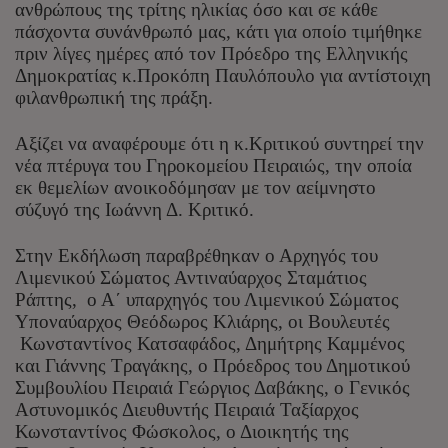
ανθρώπους της τρίτης ηλικίας όσο και σε κάθε
πάσχοντα συνάνθρωπό μας,
κάτι για οποίο τιμήθηκε
πριν λίγες ημέρες από τον Πρόεδρο της Ελληνικής
Δημοκρατίας κ.Προκόπη Παυλόπουλο για αντίστοιχη
φιλανθρωπική της πράξη.
Αξίζει να αναφέρουμε ότι η κ.Κριτικού συντηρεί την
νέα πτέρυγα του Γηροκομείου Πειραιώς, την οποία
εκ θεμελίων ανοικοδόμησαν με τον αείμνηστο
σύζυγό της Ιωάννη Δ. Κριτικό.
Στην Εκδήλωση παραβρέθηκαν ο Αρχηγός του
Λιμενικού Σώματος Αντιναύαρχος Σταμάτιος
Ράπτης, ο Α΄ υπαρχηγός του Λιμενικού Σώματος
Υποναύαρχος Θεόδωρος Κλιάρης, οι Βουλευτές
Κωνσταντίνος Κατσαφάδος, Δημήτρης Καμμένος
και Γιάννης Τραγάκης, ο Πρόεδρος του Δημοτικού
Συμβουλίου Πειραιά Γεώργιος Δαβάκης, ο Γενικός
Αστυνομικός Διευθυντής Πειραιά Ταξίαρχος
Κωνσταντίνος Φώσκολος, ο Διοικητής της