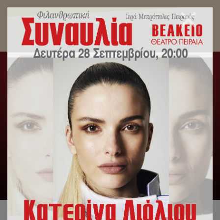
Ευλογία Πρωτοχρονιάτικης Βασιλόπιτας στο
Γηροκομείο Πειραιώς
Αρχική
/
Δελτία Τύπου
/
Ευλογία Πρωτοχρονιάτικης