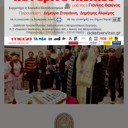
Βασιλόπιτας στο Γηροκομείο Πειραιώς