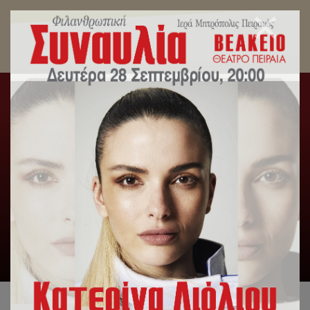
Κάλαντα και ευχές άκουσε ο Σεβασμιώτατος
Μητροπολίτης Πειραιώς κ.Σεραφείμ
Αρχική
/
Δελτία Τύπου
/
Κάλαντα και ευχές άκουσε ο