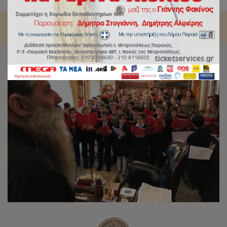
Σεβασμιώτατος Μητροπολίτης Πειραιώς κ.Σεραφείμ