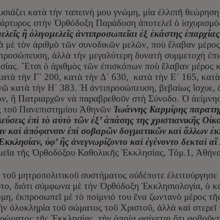
σιάζει κατὰ τὴν ταπεινή μου γνώμη, μία ἐλλιπῆ θεώρησ
άρτυρος στὴν Ὀρθόδοξη Παράδοση ἀποτελεῖ ὁ ἰσχυρισμὸ
ελεῖς ἢ ὀλιγομελεῖς ἀντιπροσωπεῖαι ἐξ ἑκάστης ἐπαρχίας
κὰ μὲ τὸν ἀριθμὸ τῶν συνοδικῶν μελῶν, ποὺ ἔλαβαν μέρο
ιπροσώπευση, ἀλλὰ τὴν μεγαλύτερη δυνατὴ συμμετοχὴ ἐπισ
ίας. Ἔτσι ὁ ἀριθμὸς τῶν ἐπισκόπων ποὺ ἔλαβαν μέρος κ
κατὰ τὴν Γ΄ 200, κατὰ τὴν Δ΄ 630, κατὰ τὴν Ε΄ 165, κατ
ἐνῶ κατὰ τὴν Η΄ 383. Ἡ ἀντιπροσώπευση, βεβαίως ἴσχυε,
, ἢ Πατριαρχῶν νὰ παραβρεθοῦν στὴ Σύνοδο. Ὁ ἀείμνησ
ς τοῦ Πανεπιστημίου Ἀθηνῶν
Ἰωάννης Καρμίρης παρατηρ
λεύσεις ἐπὶ τὸ αὐτὸ τῶν ἐξ’ ἁπάσης της χριστιανικῆς Οἰ
ιν καὶ ἀπόφανσιν ἐπὶ σοβαρῶν δογματικῶν καὶ ἄλλων 
 Ἐκκλησίαν, ὑφ’ ἢς ἀνεγνωρίζοντο καὶ ἐγένοντο δεκταὶ α
μεῖα τῆς Ὀρθοδόξου Καθολικῆς Ἐκκλησίας, Τόμ.1, Ἀθήνα
 τοῦ μητροπολιτικοῦ συστήματος οὐδέποτε ἐλειτούργησε 
ῦτο, διότι σύμφωνα μὲ τὴν Ὀρθόδοξη Ἐκκλησιολογία, ὁ κ
όμη, ἐκπροσωπεῖ μὲ τὸ ποίμνιό του ἕνα ζωντανὸ μέρος τ
ὴν ὁλοκληρία τοῦ σώματος τοῦ Χριστοῦ, ἀλλὰ καὶ στερεῖ
ώματος τῆς Ἐκκλησίας, τὴν ὁποία φαίνεται ὅτι φοβοῦντα