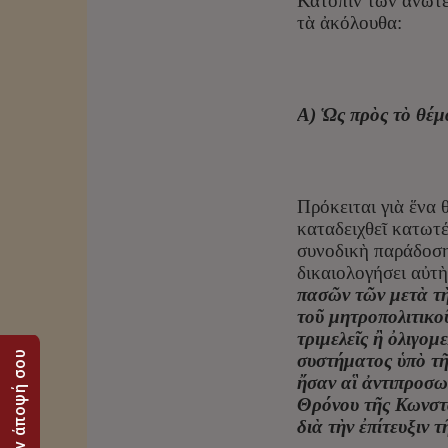
Κατόπιν τῶν ἀνωτέ
τὰ ἀκόλουθα:
Α) Ὡς πρὸς τὸ θέμ
Πρόκειται γιὰ ἕνα 
καταδειχθεῖ κατωτέ
συνοδικὴ παράδοση
δικαιολογήσει αὐτὴ
πασῶν τῶν μετὰ τὴ
τοῦ μητροπολιτικο
τριμελεῖς ἢ ὀλιγομ
Στείλε την άποψή σου
συστήματος ὑπὸ τῆς
ἤσαν αἳ ἀντιπροσω
Θρόνου τῆς Κωνστα
διὰ τὴν ἐπίτευξιν