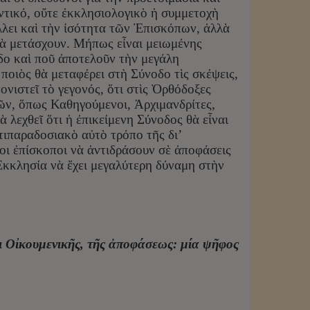
ντικό, οὔτε ἐκκλησιολογικὸ ἡ συμμετοχὴ
λει καὶ τὴν ἰσότητα τῶν Ἐπισκόπων, ἀλλὰ
θὰ μετάσχουν. Μήπως εἶναι μειωμένης
οδο καὶ ποῦ ἀποτελοῦν τὴν μεγάλη
ποιὸς θὰ μεταφέρει στὴ Σύνοδο τὶς σκέψεις,
τονιστεῖ τὸ γεγονός, ὅτι στὶς Ὀρθόδοξες
ῶν, ὅπως Καθηγούμενοι, Ἀρχιμανδρίτες,
 λεχθεῖ ὅτι ἡ ἐπικείμενη Σύνοδος θὰ εἶναι
τιπαραδοσιακὸ αὐτὸ τρόπο τῆς δι’
ι ἐπίσκοποι νὰ ἀντιδράσουν σὲ ἀποφάσεις
Ἐκκλησία νὰ ἔχει μεγαλύτερη δύναμη στὴν
ι Οἰκουμενικῆς, τῆς ἀποφάσεως: μία ψῆφος