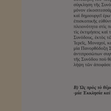
σύγκληση τῆς Συνόδ
μόνον εἰκοσιτεσσά
καὶ δημιουργεῖ ἐρ
ἐπισκοπικῆς εὐθύνη
πλειονότητα στὶς π
τὶς ἐκτιμήσεις καὶ
Συνόδους, ἐκτὸς τ
Ἱερεῖς, Μοναχοί, κ
μία Πανορθόδοξη Σ
ἀντιπροσώπων συγκ
τῆς Συνόδου ποὺ θ
λήψη τῶν ἀποφάσε
Β) Ὡς πρὸς τὸ θέμ
-μία Ἐκκλησία καὶ