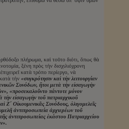
προτροπήν, ἐπιθυμῶ νὰ θέσω ὑπ’ ὄψιν ὑμῶν
ὀρθόδοξο πλήρωμα, καὶ τοῦτο διότι, ὅπως θὰ
νοτομία, ξένη πρὸς τὴν δισχιλιόχρονη
ιχειρεῖ κατὰ τρόπο περίεργο, νὰ
 κατὰ τὴν
«συγκρότησιν καὶ τὴν λειτουργίαν
ενικῶν Συνόδων, ἤτοι μετὰ τὴν εἰσαγωγὴν
ῶν», «προσεκαλοῦντο πάντοτε μόνον
ὰ τὴν εἰσαγωγὴν τοῦ πατριαρχικοῦ
καὶ Ζ΄ Οἰκουμενικᾶς Συνόδους, ὀλιγομελεῖς
υμελῆ ἀντιπροσωπεία ἀρχιερέων τοῦ
 τῆς ἀντιπροσωπείας ἑκάστου Πατριαρχείου
ν».