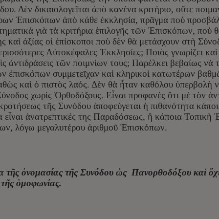
ου. Δὲν δικαιολογεῖται ἀπὸ κανένα κριτήριο, οὔτε ποιμα
ρων Ἐπισκόπων ἀπὸ κάθε ἐκκλησία, πρᾶγμα ποὺ προσβάλ
ωτηματικὰ γιὰ τὰ κριτήρια ἐπιλογῆς τῶν Ἐπισκόπων, ποὺ 
ς καὶ ἀξίας οἱ ἐπίσκοποι ποὺ δὲν θὰ μετάσχουν στὴ Σύν
ερισσότερες Αὐτοκέφαλες Ἐκκλησίες; Ποιὸς γνωρίζει καὶ 
 τὶς ἀντιδράσεις τῶν ποιμνίων τους; Παρέλκει βεβαίως νὰ 
ῶν ἐπισκόπων συμμετεῖχαν καὶ κληρικοὶ κατωτέρων βαθμ
αθὼς καὶ ὁ πιστὸς λαός. Δὲν θὰ ἦταν καθόλου ὑπερβολὴ νὰ
ύνοδος χωρὶς Ὀρθοδόξους. Εἶναι προφανὲς ὅτι μὲ τὸν ἀν
ροτήσεως τῆς Συνόδου ἀποφεύγεται ἡ πιθανότητα κάποιο
ὰ εἶναι ἀνατρεπτικές της Παραδόσεως, ἢ κάποια Τοπικὴ 
ων, λόγω μεγαλυτέρου ἀριθμοῦ Ἐπισκόπων.
α τῆς ὀνομασίας τῆς Συνόδου ὡς Πανορθοδόξου καὶ ὄχ
 τῆς ὁμοφωνίας.