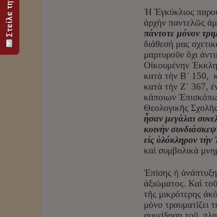
Ἡ Ἐγκύκλιος παρου
ἀρχὴν παντελῶς ἀμ
πάντοτε μόνον τριμ
διάθεσή μας σχετι
μαρτυροῦν ὄχι ἀντ
Οἰκουμένην Ἐκκλησ
κατὰ τὴν Β΄ 150, 
κατὰ τὴν Ζ΄ 367, 
κάποιων Ἐπισκόπων
Θεολογικῆς Σχολῆ
ἦ
σαν μεγάλαι συνε
κοινὴν συνδιάσκεψ
εἰς ὁλόκληρον τὴν
καὶ συμβολικὰ μνη
Ἐπίσης ἡ ἀνάπτυξη
ἀξιώματος. Καὶ το
τῆς μικρότερης ἀκ
μόνο τραυματίζει τ
συνείδηση τοῦ πληρ