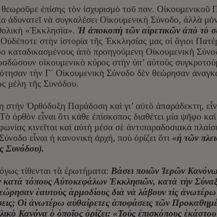
θεωροῦμε ἐπίσης τὸν ἰσχυρισμὸ τοῦ παν. Οἰκουμενικοῦ Π
 ἀδυνατεῖ νὰ συγκαλέσει Οἰκουμενικὴ Σύνοδο, ἀλλὰ μόνο
θολικὴ «Ἐκκλησία».
Ἡ ἀποκοπὴ τῶν αἱρετικῶν ἀπὸ τὸ σ
Οὐδέποτε στὴν ἱστορία τῆς Ἐκκλησίας μας οἱ ἅγιοι Πατ
ο καταδικασμένους ἀπὸ προηγούμενη Οἰκουμενικὴ Σύνοδο
οσδώσουν οἰκουμενικὸ κύρος στὴν ὑπ’ αὐτοὺς συγκροτούμ
ότησαν τὴν Γ΄ Οἰκουμενικὴ Σύνοδο δὲν θεώρησαν ἀναγκα
ὡς μέλη τῆς Συνόδου.
 στὴν Ὀρθόδοξη Παράδοση καὶ γι’ αὐτὸ ἀπαράδεκτη, εἶν
 Τὸ ὀρθὸν εἶναι ὅτι κάθε ἐπίσκοπος διαθέτει μία ψῆφο κ
οφωνίας κινεῖται καὶ αὐτὴ μέσα σὲ ἀντιπαραδοσιακὰ πλαί
ύνοδο εἶναι ἡ κανονικὴ ἀρχή, ποὺ ὁρίζει ὅτι
«ἡ τῶν πλε
ῆς Συνόδου).
όγως τίθενται τὰ ἐρωτήματα:
Βάσει ποιῶν Ἱερῶν Κανόνω
 κατὰ τόπους Αὐτοκεφάλων Ἐκκλησιῶν, κατὰ τὴν Σύναξ
εώρησαν ἑαυτοὺς ἁρμοδίους διὰ νὰ λάβουν τὶς ἀνωτέρω
ς; Οἱ ἀνωτέρω αὐθαίρετες ἀποφάσεις τῶν Προκαθημένω
ικὸ Κανόνα ὁ ὁποῖος ὁρίζει: «Τοὺς ἐπισκόπους ἑκάστου 