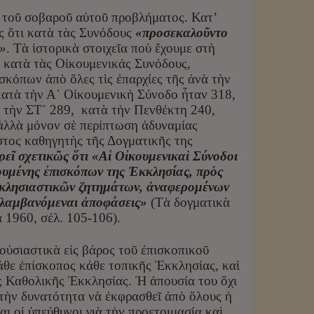
η τοῦ σοβαροῦ αὐτοῦ προβλήματος. Κατ’
ς ὅτι κατὰ τὰς Συνόδους
«προσεκαλοῦντο
». Τὰ ἱστορικὰ στοιχεῖα ποὺ ἔχουμε στὴ
ς κατὰ τὰς Οἰκουμενικάς Συνόδους,
κόπων ἀπὸ ὅλες τὶς ἐπαρχίες τῆς ἀνὰ τὴν
ατὰ τὴν Α΄ Οἰκουμενικὴ Σύνοδο ἦταν 318,
ὰ τὴν ΣΤ΄ 289, κατὰ τὴν Πενθέκτη 240,
 ἀλλὰ μόνον σὲ περίπτωση ἀδυναμίας
τος καθηγητὴς τῆς Δογματικῆς της
εῖ σχετικῶς ὅτι «Αἱ Οἰκουμενικαὶ Σύνοδοι
κουμένης ἐπισκόπων της Ἐκκλησίας, πρὸς
ἐκκλησιαστικῶν ζητημάτων, ἀναφερομένων
ἳ λαμβανόμεναι ἀποφάσεις»
(Τὰ δογματικὰ
 1960, σέλ. 105-106).
οὐσιαστικὰ εἰς βάρος τοῦ ἐπισκοπικοῦ
άθε ἐπίσκοπος κάθε τοπικῆς Ἐκκλησίας, καὶ
ῆς Καθολικῆς Ἐκκλησίας. Ἡ ἀπουσία του ὄχι
 τὴν δυνατότητα νὰ ἐκφρασθεῖ ἀπὸ ὅλους ἡ
ι οἱ ὑπεύθυνοι γιὰ τὴν προετοιμασία καὶ