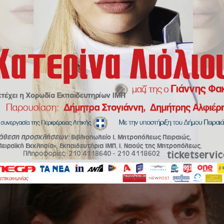
 Σεβ. Μητροπολίτου Πειραιώς κ.Σεραφείμ προς την Δ.Ι.Σ για την σύγκλισ