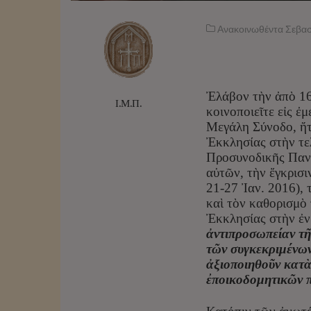
Ανακοινωθέντα Σεβα
Ἐλάβον τὴν ἀπὸ 16
Ι.Μ.Π.
κοινοποιεῖτε εἰς ἐ
Μεγάλη Σύνοδο, ἤτο
Ἐκκλησίας στὴν τε
Προσυνοδικῆς Πανο
αὐτῶν, τὴν ἔγκρι
21-27 Ἰαν. 2016),
καὶ τὸν καθορισμὸ
Ἐκκλησίας στὴν ἐν
ἀντιπροσωπείαν τῆ
τῶν συγκεκριμένων
ἀξιοποιηθοῦν κατὰ
ἐποικοδομητικῶν 