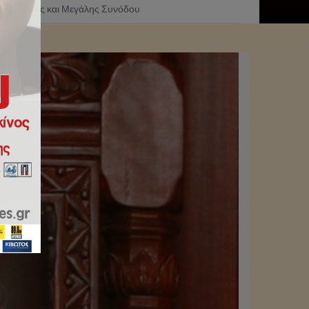
η της Αγίας και Μεγάλης Συνόδου