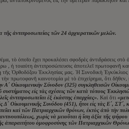
ρω, ἀνταποκρινόμενος εἰς τὴν ὑμετέραν παράκλησιν καὶ 
α τῆς ἀντιπροσωπείας τῶν 24 ἀρχιερατικῶν μελῶν.
θέμα, τὸ ὁποῖο ἔχει προκαλέσει σφοδρὲς ἀντιδράσεις στὸ 
ρω , ἡ τοιαύτη ἀντιπροσώπευσις ἀποτελεῖ πρωτοφανῆ και
 τῆς Ὀρθοδόξου Ἐκκλησίας μας. Ἡ Συνοδικὴ Ἐγκύκλιος ἐπ
 τὴν πρωτοφανῆ καινοτομία μὲ τὸ ἐπιχείρημα, ὅτι δῆθεν,
ν Α΄ Οἰκουμενικὴν Σύνοδον (325) συγκληθεισῶν Οἰκουμ
ῦ συστήματος εἰς τὰς σχέσεις τῶν κατὰ τόπους Ἐκκλησι
ελεῖς ἀντιπροσωπεῖαι ἐξ ἑκάστης ἐπαρχίας».
Καὶ ὅτι
«μετ
 Δ΄ Οἰκουμενικῆς Συνόδου (451), ἤτοι εἰς τὰς Ε΄, ΣΤ΄, 
πεῖαι καὶ τῶν Πατριαρχικῶν θρόνων, ἐκτὸς ἀπὸ τὴν πολ
ντινουπόλεως, χωρὶς νὰ μειοῦται ἡ ἴση ἀξία τῆς ψήφου
 τῆς ἀπαραιτήτου ὁμοφροσύνης τῶν Πατριαρχικῶν Θρόνω