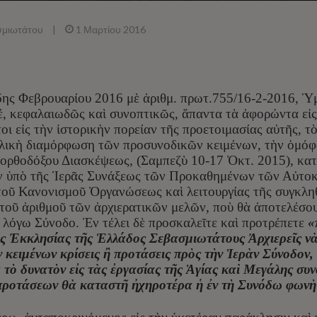
σμιωτάτου
|
1 Μαρτίου 2016
ης Φεβρουαρίου 2016 μὲ ἀριθμ. πρωτ.755/16-2-2016, Ὑμ
μέ, κεφαλαιωδῶς καὶ συνοπτικῶς, ἅπαντα τὰ ἀφορώντα εἰς
ι εἰς τὴν ἱστορικὴν πορείαν τῆς προετοιμασίας αὐτῆς, τ
λικὴ διαμόρφωση τῶν προσυνοδικῶν κειμένων, τὴν ὁμόφ
ρθοδόξου Διασκέψεως, (Σαμπεζὺ 10-17 Ὀκτ. 2015), κατ
σιν ὑπὸ τῆς Ἱερᾶς Συνάξεως τῶν Προκαθημένων τῶν Αὐτ
 τοῦ Κανονισμοῦ Ὀργανώσεως καὶ λειτουργίας τῆς συγκλ
 τοῦ ἀριθμοῦ τῶν ἀρχιερατικῶν μελῶν, ποὺ θὰ ἀποτελέσο
 λόγω Σύνοδο. Ἐν τέλει δὲ προσκαλεῖτε καὶ προτρέπετε
«
ς Ἐκκλησίας τῆς Ἑλλάδος Σεβασμιωτάτους Ἀρχιερεῖς νὰ
 κειμένων κρίσεις ἢ προτάσεις πρὸς τὴν Ἱερὰν Σύνοδον, 
 τὸ δυνατὸν εἰς τὰς ἐργασίας τῆς Ἁγίας καὶ Μεγάλης συν
προτάσεων θὰ καταστῆ ἠχηροτέρα ἡ ἐν τὴ Συνόδω φωνὴ 