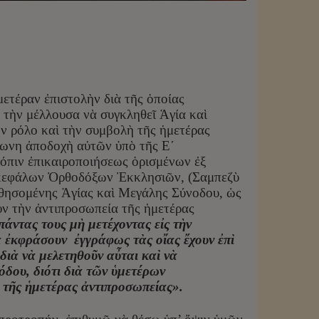
ετέραν ἐπιστολὴν διὰ τῆς ὁποίας
 τὴν μέλλουσα νὰ συγκληθεῖ Ἁγία καὶ
ὸν ρόλο καὶ τὴν συμβολὴ τῆς ἡμετέρας
ωνη ἀποδοχὴ αὐτῶν ὑπὸ τῆς Ε΄
όπιν ἐπικαιροποιήσεως ὁρισμένων ἐξ
οκεφάλων Ὀρθοδόξων Ἐκκλησιῶν, (Σαμπεζὺ
ηθησομένης Ἁγίας καὶ Μεγάλης Σύνοδου, ὡς
υν τὴν ἀντιπροσωπεία τῆς ἡμετέρας
πάντας τους μὴ μετέχοντας εἰς τὴν
 ἐκφράσουν ἐγγράφως τὰς οἴας ἔχουν ἐπὶ
διὰ νὰ μελετηθοῦν αὖται καὶ νὰ
όδου, διότι διὰ τῶν ὑμετέρων
τῆς ἡμετέρας ἀντιπροσωπείας».