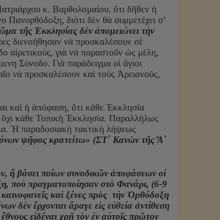
ατριάρχου κ. Βαρθολομαίου, ὅτι δῆθεν ἡ
 Πανορθόδοξη, διότι δὲν θὰ συμμετέχει σ’
ῶμα τῆς Ἐκκλησίας δὲν ἀπομειώνει τὴν
έρες διενοήθησαν νὰ προσκαλέσουν σὲ
 αἱρετικούς, γιὰ νὰ παραστοῦν ὡς μέλη,
ενη Σύνοδο. Γιὰ παράδειγμα οἱ ἅγιοι
ῖο νὰ προσκαλέσουν καὶ τοὺς Ἀρειανούς,
αι καὶ ἡ ἀπόφαση, ὅτι κάθε Ἐκκλησία
αὶ ὄχι κάθε Τοπικὴ Ἐκκλησία. Παραλλήλως
σια. Ἡ παραδοσιακὴ τακτικὴ λήψεως
ιόνων ψῆφος κρατείτω» (ΣΤ΄ Κανὼν τῆς Ἃ΄
ν, ἢ βάσει ποίων συνοδικῶν ἀποφάσεων οἱ
η, ποὺ πραγματοποίησαν στὸ Φανάρι, (6-9
 καινοφανεῖς καὶ ξένες πρὸς τὴν Ὀρθόδοξη
ν δὲν ἔρχονται ἄραγε εἰς εὐθεία ἀντίθεση
ἔθνους εἰδέναι χρῆ τὸν ἐν αὐτοῖς πρῶτον