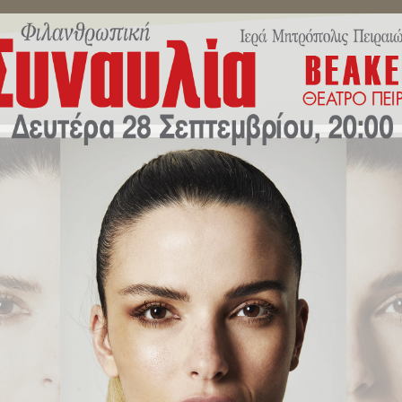
ΜΗΝΎΜΑΤΑ ΣΕΒΑΣΜΙΩΤΆΤΟΥ
ΔΕΛΤΊΑ ΤΎΠΟΥ
ΕΚΔΗΛΏ
ίτου Πειραιώς κ.Σεραφείμ προς 
 Μεγάλης Συνόδου