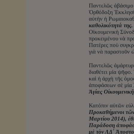
Παντελῶς ἀβάσιμο 
Ὀρθόδοξη Ἐκκλησία
αὐτὴν ἡ Ρωμαιοκα
καθολικότητά της.
Οἰκουμενικὴ Σύνοδ
προκειμένου νὰ πρ
Πατέρες ποὺ συγκρ
γιὰ νὰ παραστοῦν 
Παντελῶς ἀμάρτυρη
διαθέτει μία ψῆφο.
καὶ ἡ ἀρχὴ τῆς ὁμ
ἀποφάσεων σὲ μία Σ
Ἁγίας Οἰκουμενικ
Κατόπιν αὐτῶν εὐλ
Προκαθήμενοι τῶν
Μαρτίου 2014), ἐθ
Παράδοση ἀποφάσει
μὲ τὸν ΛΔ΄ Ἀποστολ