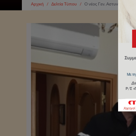
Αρχική
/
Δελτία Τύπου
/
Ο νέος Γεν. Αστυνομικός Δ