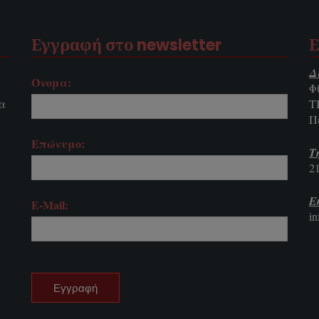
Εγγραφή στο newsletter
Ε
Δ
Όνομα:
Φ
τα
Τ
Π
Επώνυμο:
Τ
2
E
E-Mail:
i