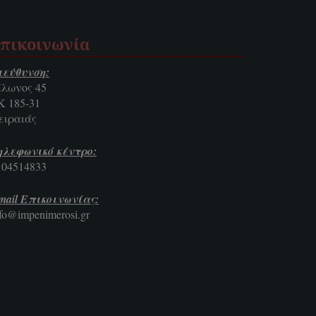
πικοινωνία
ιεύθυνση:
ίλωνος 45
Κ 185-31
ειραιάς
ηλεφωνικό κέντρο:
104514833
mail Επικοινωνίας:
nfo@impenimerosi.gr