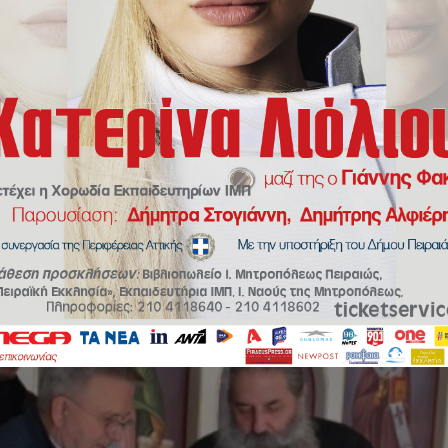
ιευθυντής Πειραιά και ο Δημοσιογράφος Δήμος Βερύκιος στον Σεβ. Μητρ.