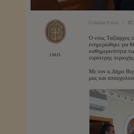
Δελτία Τύπου
|
Ο νέος Ταξίαρχος 
ενημερώθηκε για θ
καθημερινότητα τω
Ι.Μ.Π.
ευρύτερης περιοχής
Με τον κ.Δήμο Βερ
μας και απασχολούν