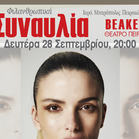
ΜΗΝΎΜΑΤΑ ΣΕΒΑΣΜΙΩΤΆΤΟΥ
ΔΕΛΤΊΑ ΤΎΠΟΥ
ΕΚΔΗΛΏ
ς Διευθυντής Πειραιά και ο Δη
τρ.Πειραιώς