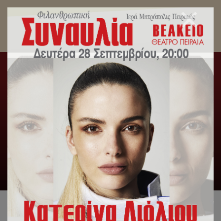
Προσφορά αγάπης από την Ι.Μητρόπολη
Πειραιώς και το Στάδιο Ειρήνης και Φιλίας.
Αρχική
/
Slideshow
,
Uncategorized
,
Γενική Κατηγορία
,
Δελτία
Τύπου
/
Προσφορά αγάπης από την Ι.Μητρόπολη Πειραιώς