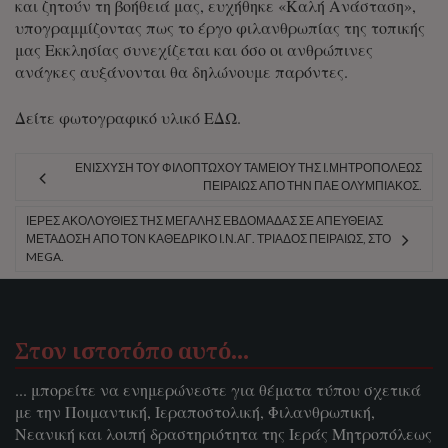
και ζητούν τη βοήθειά μας, ευχήθηκε «Καλή Ανάσταση»,
υπογραμμίζοντας πως το έργο φιλανθρωπίας της τοπικής
μας Εκκλησίας συνεχίζεται και όσο οι ανθρώπινες
ανάγκες αυξάνονται θα δηλώνουμε παρόντες.
Δείτε φωτογραφικό υλικό
ΕΔΩ
.
ΕΝΊΣΧΥΣΗ ΤΟΥ ΦΙΛΟΠΤΏΧΟΥ ΤΑΜΕΊΟΥ ΤΗΣ Ι.ΜΗΤΡΟΠΌΛΕΩΣ
ΠΕΙΡΑΙΏΣ ΑΠΌ ΤΗΝ ΠΑΕ ΟΛΥΜΠΙΑΚΌΣ.
ΙΕΡΈΣ ΑΚΟΛΟΥΘΊΕΣ ΤΗΣ ΜΕΓΆΛΗΣ ΕΒΔΟΜΆΔΑΣ ΣΕ ΑΠΕΥΘΕΊΑΣ
ΜΕΤΆΔΟΣΗ ΑΠΌ ΤΟΝ ΚΑΘΕΔΡΙΚΌ Ι.Ν.ΑΓ. ΤΡΙΆΔΟΣ ΠΕΙΡΑΙΏΣ, ΣΤΟ
MEGA.
Στον ιστοτόπο αυτό…
... μπορείτε να ενημερώνεστε για θέματα τύπου σχετικά
με την Ποιμαντική, Ιεραποστολική, Φιλανθρωπική,
Νεανική και λοιπή δραστηριότητα της Ιεράς Μητροπόλεως