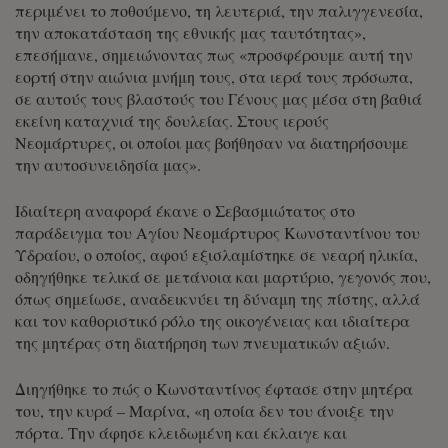
περιμένει το ποθούμενο, τη λευτεριά, την παλιγγενεσία,
την αποκατάσταση της εθνικής μας ταυτότητας»,
επεσήμανε, σημειώνοντας πως «προσφέρουμε αυτή την
εορτή στην αιώνια μνήμη τους, στα ιερά τους πρόσωπα,
σε αυτούς τους βλαστούς του Γένους μας μέσα στη βαθιά
εκείνη καταχνιά της δουλείας. Στους ιερούς
Νεομάρτυρες, οι οποίοι μας βοήθησαν να διατηρήσουμε
την αυτοσυνειδησία μας».
Ιδιαίτερη αναφορά έκανε ο Σεβασμιώτατος στο
παράδειγμα του Αγίου Νεομάρτυρος Κωνσταντίνου του
Υδραίου, ο οποίος, αφού εξισλαμίστηκε σε νεαρή ηλικία,
οδηγήθηκε τελικά σε μετάνοια και μαρτύριο, γεγονός που,
όπως σημείωσε, αναδεικνύει τη δύναμη της πίστης, αλλά
και τον καθοριστικό ρόλο της οικογένειας και ιδιαίτερα
της μητέρας στη διατήρηση των πνευματικών αξιών.
Διηγήθηκε το πώς ο Κωνσταντίνος έφτασε στην μητέρα
του, την κυρά – Μαρίνα, «η οποία δεν του άνοιξε την
πόρτα. Την άφησε κλειδωμένη και έκλαιγε και