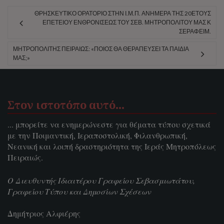
ΘΡΗΣΚΕΥΤΙΚΌ ΟΡΑΤΌΡΙΟ ΣΤΗΝ Ι.Μ.Π. ΑΝΉΜΕΡΑ ΤΗΣ 20ΕΤΟΎΣ
ΕΠΕΤΕΊΟΥ ΕΝΘΡΟΝΊΣΕΩΣ ΤΟΥ ΣΕΒ. ΜΗΤΡΟΠΟΛΊΤΟΥ ΜΑΣ Κ
ΣΕΡΑΦΕΊΜ.
ΜΗΤΡΟΠΟΛΊΤΗΣ ΠΕΙΡΑΙΏΣ: «ΠΟΙΟΣ ΘΑ ΘΕΡΑΠΕΎΣΕΙ ΤΑ ΠΑΙΔΙΆ
ΜΑΣ;»
Στον ιστοτόπο αυτό…
... μπορείτε να ενημερώνεστε για θέματα τύπου σχετικά
με την Ποιμαντική, Ιεραποστολική, Φιλανθρωπική,
Νεανική και λοιπή δραστηριότητα της Ιεράς Μητροπόλεως
Πειραιώς.
Ο Διευθυντής Ιδιαιτέρου Γραφείου Σεβασμιωτάτου,
Γραφείου Τύπου και Δημοσίων Σχέσεων
Δημήτριος Αλφιέρης