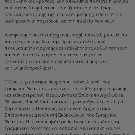
του ελληνικού κράτους, δεν αποδόθηκε πάντοτε η δέουσα
τιμή στους Νεομάρτυρες, τονίζοντας την ανάγκη
επαναπροσέγγισης της ιστορικής μνήμης μέσα από την
εκκλησιαστική παράδοση και την παιδεία των νέων.
Αναφερόμενος στη σύγχρονη εποχή, υπογράμμισε ότι το
παράδειγμα των Νεομαρτύρων αποτελεί πηγή
πνευματικής ενίσχυσης και καθοδήγησης, καλώντας τους
πιστούς να καλλιεργούν την ταπεινότητα, τη
γενναιότητα και την πίστη μέσα στις σημερινές
κοινωνικές προκλήσεις.
Τέλος, ευχαρίστησε θερμά τους συντελεστές του
Γραφείου Νεότητος που είχαν την ευθύνη της εκδήλωσης
και ειδικότερα τον Θεοφιλέστατο Επίσκοπο Αχελώου κ.
Νήφωνα, Βοηθό Επίσκοπο και Πρωτοσύγκελλο της Ιεράς
Μητροπόλεως Πειραιώς, τον Γενικό Αρχιερατικό
Επίτροπο και Διευθυντή Εκδηλώσεων του Γραφείου
Νεότητος Πρωτοπρεσβύτερο Ιωάννη Παναγιώτου, τη
Γραμματέα Νεότητος κα Ασπασία Αθανασάκη και τον
Διευθυντή του Ιδιαιτέρου του Γραφείου και του Γραφείου