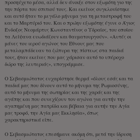
προσηύχετο μέσα, αλλά δεν άνοιξε στον εξωμότη γιο της
την πόρτα του σπιτιού τους. Και εκείνος συγκλονίστηκε
και αυτό ήταν το μεγάλο μήνυμα για τη μεταστροφή του
και το Μαρτύριό του. Και ο πρώην εξωμότης έγινε ο Άγιος
Ένδοξος Νεομάρτυς Κωνσταντίνος ο Υδραίος, του οποίου
τα Λείψανα ευωδιάζουν και θαυματουργούν». «Αυτές οι
μάνες του ιερού αγώνος του Έθνους μας που
μεταλαμπάδευαν τα ζώπυρα της πίστεως στα παιδιά
τους, ήταν εκείνες που μας χάρισαν αυτό το υπέροχο
δώρο της λευτεριάς», υπογράμμισε.
Ο Σεβασμιώτατος ευχαρίστησε θερμά «όλους εσάς και τα
παιδιά μας που δίνουν αυτό το μήνυμα της Ρωμιοσύνης,
αυτό το μήνυμα της σωτηρίας και της χαράς και της
αγάπης και που συνεχίζουν τον αγώνα για αυτήν την
αγαπημένη μας πατρίδα και βέβαια για αυτήν την Αγία
μας τροφό, την Αγία μας Εκκλησία», όπως
χαρακτηριστικά είπε.
Ο Σεβασμιώτατος επεσήμανε ακόμη ότι, μετά την ίδρυση