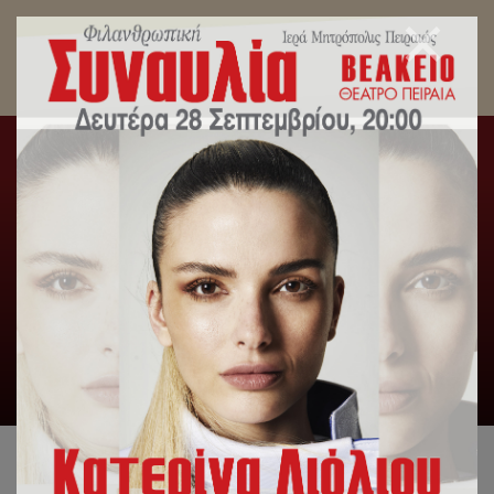
Μητροπολίτης Πειραιώς: Οι Νεομάρτυρες με το
πορφυρό αίμα τους διέσωσαν την πίστη και
ταυτότητά μας.
Αρχική
/
Uncategorized
/
Μητροπολίτης Πειραιώς: Οι
Νεομάρτυρες με το πορφυρό αίμα τους διέσωσαν την πίστη