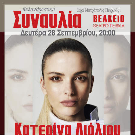
Η Ακολουθία του Όρθρου και η Θεία Λειτουργία.
Από τον Καθεδρικό Ιερό Ναό Αγίας Τριάδος
Πειραιώς.