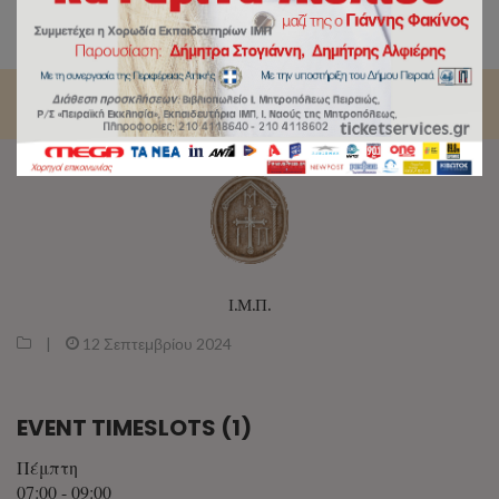
Αρχική
/
Η Ακολουθία του Όρθρου και η Θεία Λειτουργία.
Από τον Καθεδρικό Ιερό Ναό Αγίας Τριάδος Πειραιώς.
Ι.Μ.Π.
|
12 Σεπτεμβρίου 2024
EVENT TIMESLOTS (1)
Πέμπτη
07:00
-
09:00