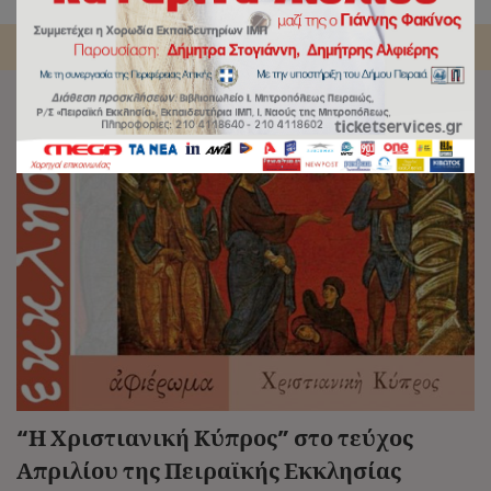
Αρχική
/
Tag:
Περιοδικό ΠΕ
“Η Χριστιανική Κύπρος” στο τεύχος
Απριλίου της Πειραϊκής Εκκλησίας