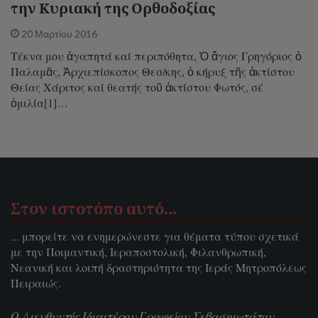
την Κυριακή της Ορθοδοξίας
20 Μαρτίου 2016
Τέκνα μου ἀγαπητά καί περιπόθητα, Ὁ ἅγιος Γρηγόριος ὁ
Παλαμᾶς, Ἀρχιεπίσκοπος Θεσ/κης, ὁ κήρυξ τῆς ἀκτίστου
Θείας Χάριτος καί θεατής τοῦ ἀκτίστου Φωτός, σέ
ὁμιλία[1]…
Στον ιστοτόπο αυτό…
... μπορείτε να ενημερώνεστε για θέματα τύπου σχετικά
με την Ποιμαντική, Ιεραποστολική, Φιλανθρωπική,
Νεανική και λοιπή δραστηριότητα της Ιεράς Μητροπόλεως
Πειραιώς.
Ο Διευθυντής Ιδιαιτέρου Γραφείου Σεβασμιωτάτου,