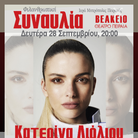
Tags archive: Κυριακή της Ορθοδοξίας