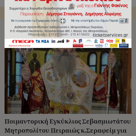
Αρχική
/
Tag:
Κυριακή της Ορθοδοξίας
Ποιμαντορική Εγκύκλιος Σεβασμιωτάτου
Μητροπολίτου Πειραιώς κ.Σεραφείμ για