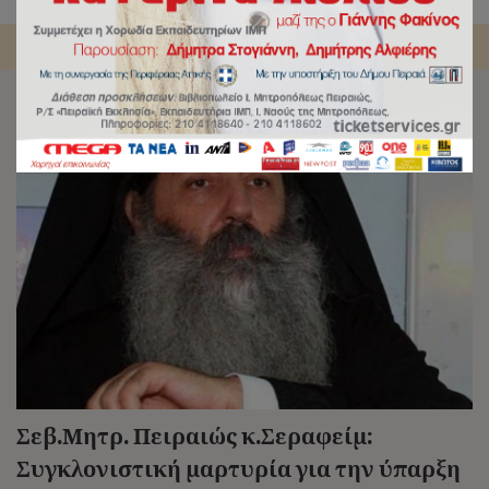
Αρχική
/
Tag:
Ανακοινωθέντα Σεβασμιωτάτου,
Σεβ.Μητρ. Πειραιώς κ.Σεραφείμ:
Συγκλονιστική μαρτυρία για την ύπαρξη