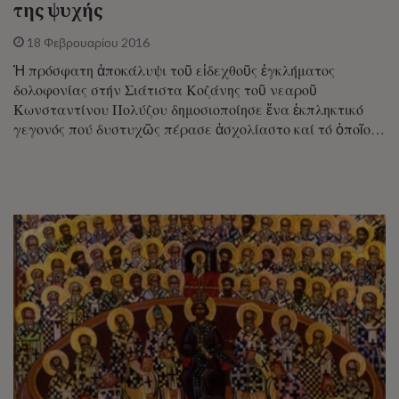
της ψυχής
18 Φεβρουαρίου 2016
Ἡ πρόσφατη ἀποκάλυψι τοῦ εἰδεχθοῦς ἐγκλήματος
δολοφονίας στήν Σιάτιστα Κοζάνης τοῦ νεαροῦ
Κωνσταντίνου Πολύζου δημοσιοποίησε ἕνα ἐκπληκτικό
γεγονός πού δυστυχῶς πέρασε ἀσχολίαστο καί τό ὁποῖο…