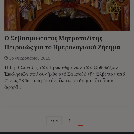
Ο Σεβασμιώτατος Μητροπολίτης
Πειραιώς για το Ημερολογιακό Ζήτημα
16 Φεβρουαρίου 2016
Ἡ Ἱερά Σύναξις τῶν Προκαθημένων τῶν Ὀρθοδόξων
Ἐκκλησιῶν πού συνῆλθε στό Σαμπεζύ τῆς Ἑλβετίας ἀπό
21 ἕως 28 Ἰανουαρίου ἐ.ἔ. ἔκρινε σκόπιμον ὅτι ὅσον
ἀφορᾶ…
1
2
PREV