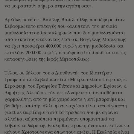
να μοιραστούν σήμερα στην αγάπη σας».
Αμέσως μετά ο κ. Βασίλης Βασιλειάδης προσέφερε στον
Σεβασμιώτατο επιταγές που καλύπτουν την μηνιαία
μισθοδοσία τεσσάρων κληρικών που δεν μισθοδοτούνται
από το κράτος φτάνοντας έτσι ο κ. Βαγγέλης Μαρινάκης
να έχει προσφέρει 400.000 ευρώ για την μισθοδοσία και
επιπλέον 200.000 ευρώ για τρόφιμα στα συσσίτια και τις
κατασκηνώσεις της Ιεράς Μητροπόλεως.
Τέλος, σε δήλωση του ο Διευθυντής του Ιδιαιτέρου
Γραφείου του Σεβασμιωτάτου Μητροπολίτου Πειραιώς κ.
Σεραφείμ, του Γραφείου Τύπου και Δημοσίων Σχέσεων κ.
Δημήτρης Αλφιέρης τόνισε: «Ανάμεικτα συναισθήματα
χαρμολύπης, από τη μία χαιρόμαστε γιατί μπορούμε και
βοηθάμε, από την άλλη η στεναχώρια είναι απερίγραπτη
γιατί αντικρίζουμε αυτά τα πρόσωπα που με αγωνία
αλλά και αξιοπρέπεια περιμένουν υπομονετικά να
λάβουν το δώρο της Εκκλησίας προκειμένου και εκείνοι να
κάνουν Χριστούγεννα όπως τους αξίζει. Η Εκκλησία είναι