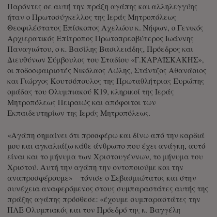
Παρόντες σε αυτή την πράξη αγάπης και αλληλεγγύης
ήταν ο Πρωτοσύγκελλος της Ιεράς Μητροπόλεως
Θεοφιλέστατος Επίσκοπος Αχελώου κ. Νήφων, ο Γενικός
Αρχιερατικός Επίτροπος Πρωτοπρεσβύτερος Ιωάννης
Παναγιώτου, ο κ. Βασίλης Βασιλειάδης, Πρόεδρος και
Διευθύνων Σύμβουλος του Σταδίου «Γ.ΚΑΡΑΪΣΚΑΚΗΣ»,
οι ποδοσφαιριστές Νικόλαος Λώλης, Στάντζος Αθανάσιος
και Γιώργος Κουτσόπουλος της Πρωταθλήτριας Ευρώπης
ομάδας του Ολυμπιακού Κ19, κληρικοί της Ιεράς
Μητροπόλεως Πειραιώς και απόφοιτοι των
Εκπαιδευτηρίων της Ιεράς Μητροπόλεως.
«Αγάπη σημαίνει ότι προσφέρω και δίνω από την καρδιά
μου και αγκαλιάζω κάθε άνθρωπο που έχει ανάγκη, αυτό
είναι και το μήνυμα των Χριστουγέννων, το μήνυμα του
Χριστού. Αυτή την αγάπη την οντοποιούμε και την
αναπροσφέρουμε» – τόνισε ο Σεβασμιώτατος και στην
συνέχεια αναφερόμενος στους συμπαραστάτες αυτής της
πράξης αγάπης πρόσθεσε: «έχουμε συμπαραστάτες την
ΠΑΕ Ολυμπιακός και τον Πρόεδρό της κ. Βαγγέλη