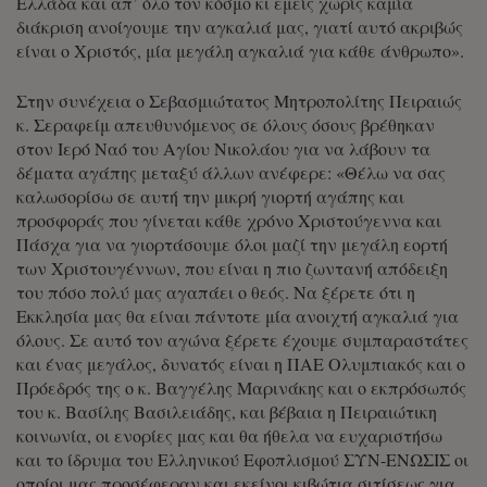
Ελλάδα και απ’ όλο τον κόσμο κι εμείς χωρίς καμία
διάκριση ανοίγουμε την αγκαλιά μας, γιατί αυτό ακριβώς
είναι ο Χριστός, μία μεγάλη αγκαλιά για κάθε άνθρωπο».
Στην συνέχεια ο Σεβασμιώτατος Μητροπολίτης Πειραιώς
κ. Σεραφείμ απευθυνόμενος σε όλους όσους βρέθηκαν
στον Ιερό Ναό του Αγίου Νικολάου για να λάβουν τα
δέματα αγάπης μεταξύ άλλων ανέφερε: «Θέλω να σας
καλωσορίσω σε αυτή την μικρή γιορτή αγάπης και
προσφοράς που γίνεται κάθε χρόνο Χριστούγεννα και
Πάσχα για να γιορτάσουμε όλοι μαζί την μεγάλη εορτή
των Χριστουγέννων, που είναι η πιο ζωντανή απόδειξη
του πόσο πολύ μας αγαπάει ο θεός. Να ξέρετε ότι η
Εκκλησία μας θα είναι πάντοτε μία ανοιχτή αγκαλιά για
όλους. Σε αυτό τον αγώνα ξέρετε έχουμε συμπαραστάτες
και ένας μεγάλος, δυνατός είναι η ΠΑΕ Ολυμπιακός και ο
Πρόεδρός της ο κ. Βαγγέλης Μαρινάκης και ο εκπρόσωπός
του κ. Βασίλης Βασιλειάδης, και βέβαια η Πειραιώτικη
κοινωνία, οι ενορίες μας και θα ήθελα να ευχαριστήσω
και το ίδρυμα του Ελληνικού Εφοπλισμού ΣΥΝ-ΕΝΩΣΙΣ οι
οποίοι μας προσέφεραν και εκείνοι κιβώτια σιτίσεως για