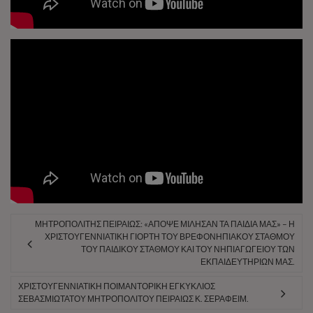
ΜΗΤΡΟΠΟΛΊΤΗΣ ΠΕΙΡΑΙΏΣ: «ΑΠΌΨΕ ΜΙΛΉΣΑΝ ΤΑ ΠΑΙΔΙΆ ΜΑΣ» – Η
ΧΡΙΣΤΟΥΓΕΝΝΙΆΤΙΚΗ ΓΙΟΡΤΉ ΤΟΥ ΒΡΕΦΟΝΗΠΙΑΚΟΎ ΣΤΑΘΜΟΎ
ΤΟΥ ΠΑΙΔΙΚΟΎ ΣΤΑΘΜΟΎ ΚΑΙ ΤΟΥ ΝΗΠΙΑΓΩΓΕΊΟΥ ΤΩΝ
ΕΚΠΑΙΔΕΥΤΗΡΊΩΝ ΜΑΣ.
ΧΡΙΣΤΟΥΓΕΝΝΙΆΤΙΚΗ ΠΟΙΜΑΝΤΟΡΙΚΉ ΕΓΚΎΚΛΙΟΣ
ΣΕΒΑΣΜΙΩΤΆΤΟΥ ΜΗΤΡΟΠΟΛΊΤΟΥ ΠΕΙΡΑΙΏΣ Κ. ΣΕΡΑΦΕΊΜ.