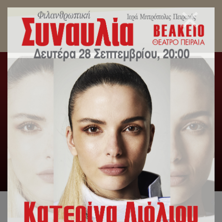
5000 Δέματα Αγάπης μοίρασε ο Σεβασμιώτατος
Μητροπολίτης Πειραιώς κ. Σεραφείμ.
Αρχική
/
Slideshow
,
Δελτία Τύπου
/
5000 Δέματα Αγάπης
μοίρασε ο Σεβασμιώτατος Μητροπολίτης Πειραιώς κ.