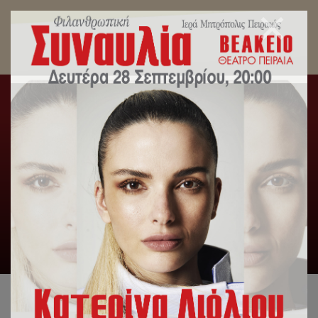
Με επιτυχία ολοκληρώθηκε ο Ραδιομαραθώνιος
κατά της φτώχειας της Ιεράς Μητροπόλεως
Πειραιώς.
Αρχική
/
Slideshow
,
Γενική Κατηγορία
,
Δελτία Τύπου
/
Με
επιτυχία ολοκληρώθηκε ο Ραδιομαραθώνιος κατά της