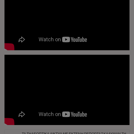
ΤΑ ΤΗΛΕΟΠΤΙΚΆ ΔΊΚΤΥΑ ΜΕ ΕΚΤΕΝΉ ΡΕΠΟΡΤΆΖ ΚΆΛΥΨΑΝ ΤΗ