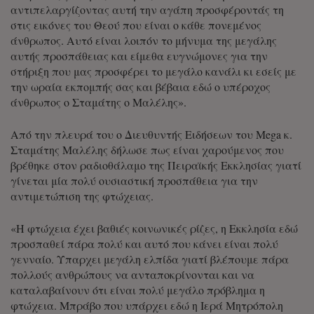
αντιπελαργίζοντας αυτή την αγάπη προσφέροντάς τη
στις εικόνες του Θεού που είναι ο κάθε πονεμένος
άνθρωπος. Αυτό είναι λοιπόν το μήνυμα της μεγάλης
αυτής προσπάθειας και είμεθα ευγνώμονες για την
στήριξη που μας προσφέρει το μεγάλο κανάλι κι εσείς με
την ωραία εκπομπής σας και βέβαια εδώ ο υπέροχος
άνθρωπος ο Σταμάτης ο Μαλέλης».
Από την πλευρά του ο Διευθυντής Ειδήσεων του Mega κ.
Σταμάτης Μαλέλης δήλωσε πως είναι χαρούμενος που
βρέθηκε στον ραδιοθάλαμο της Πειραϊκής Εκκλησίας γιατί
γίνεται μία πολύ ουσιαστική προσπάθεια για την
αντιμετώπιση της φτώχειας.
«Η φτώχεια έχει βαθιές κοινωνικές ρίζες, η Εκκλησία εδώ
προσπαθεί πάρα πολύ και αυτό που κάνει είναι πολύ
γενναίο. Υπαρχει μεγάλη ελπίδα γιατί βλέπουμε πάρα
πολλούς ανθρώπους να ανταποκρίνονται και να
καταλαβαίνουν ότι είναι πολύ μεγάλο πρόβλημα η
φτώχεια. Μπράβο που υπάρχει εδώ η Ιερά Μητρόπολη