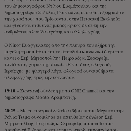
του δημοσιογράφου Ντίνου Σιωμόπουλου και της
δημοσιογράφου Στέλλας Γκαντώνα, οι οποίοι εξέφρασαν
την χαρά τους που βρίσκονται στην Πειραϊκή Εκκλησία
και γίνονται έτσι ένας μικρός κρίκος σε αυτή την
ανθρώπινη αλυσίδα αγάπης και αλληλεγγύης.
Ο Νίκος Ευαγγελάτος από την πλευρά του εξήρε την
μεγάλη προσπάθεια και το σπουδαίο κοινωνικό έργο που
κάνει ο Σεβ. Μητροπολίτης Πειραιώς κ. Σεραφείμ,
τονίζοντας χαρακτηριστικά: «Είναι ένας φλογερός
Ιεράρχης, με φλογερό λόγο, φλογερά συναισθήματα
αλληλεγγύης προς την κοινωνία».
19:10
– Ζωντανή σύνδεση με το ONE Channel και την
δημοσιογράφο Μαρία Αραμπατζή.
20:25
– Με το κεντρικό δελτίο ειδήσεων του Mega και την
Ράνια Τζίμα συνομίλησε σε απευθείας σύνδεση Σεβ.
Μητροπολίτης Πειραιώς κ. Σεραφείμ, παρουσία του
Διευθυντή Ειδήσεων και ενημερωτικών εκπομπών του