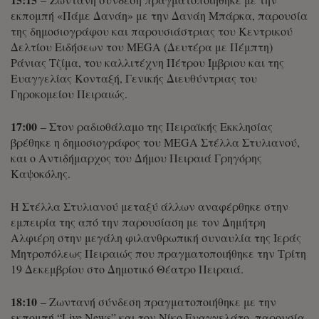
εκπομπή «Πάμε Δανάη» με την Δανάη Μπάρκα, παρουσία
της δημοσιογράφου και παρουσιάστριας του Κεντρικού
Δελτίου Ειδήσεων του MEGA (Δευτέρα με Πέμπτη)
Ράνιας Τζίμα, του καλλιτέχνη Πέτρου Ίμβριου και της
Ευαγγελίας Κονταξή, Γενικής Διευθύντριας του
Γηροκομείου Πειραιώς.
17:00
– Στον ραδιοθάλαμο της Πειραϊκής Εκκλησίας
βρέθηκε η δημοσιογράφος του MEGA Στέλλα Στυλιανού,
και ο Αντιδήμαρχος του Δήμου Πειραιά Γρηγόρης
Καψοκόλης.
Η Στέλλα Στυλιανού μεταξύ άλλων αναφέρθηκε στην
εμπειρία της από την παρουσίαση με τον Δημήτρη
Αλφιέρη στην μεγάλη φιλανθρωπική συναυλία της Ιεράς
Μητροπόλεως Πειραιώς που πραγματοποιήθηκε την Τρίτη
19 Δεκεμβρίου στο Δημοτικό Θέατρο Πειραιά.
18:10
– Ζωντανή σύνδεση πραγματοποιήθηκε με την
εκπομπή “Live News” και τον Νίκο Ευαγγελάτο, παρουσία