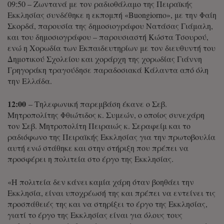
09:50 – Ζωντανά με τον ραδιοθάλαμο της Πειραϊκής
Εκκλησίας συνδέθηκε η εκπομπή «Buongiorno», με την Φαίη
Σκορδά, παρουσία της δημοσιογράφου Νατάσας Γιάμαλη,
και του δημοσιογράφου – παρουσιαστή Κώστα Τσουρού,
ενώ η Χορωδία των Εκπαιδευτηρίων με τον διευθυντή του
Δημοτικού Σχολείου και χοράρχη της χορωδίας Γιάννη
Γρηγοράκη τραγούδησε παραδοσιακά Κάλαντα από όλη
την Ελλάδα.
12:00
– Τηλεφωνική παρεμβάση έκανε ο Σεβ.
Μητροπολίτης Φθιώτιδος κ. Συμεών, ο οποίος συνεχάρη
τον Σεβ. Μητροπολίτη Πειραιώς κ. Σεραφείμ και το
ραδιόφωνο της Πειραϊκής Εκκλησίας για την πρωτοβουλία
αυτή ενώ στάθηκε και στην στήριξη που πρέπει να
προσφέρει η πολιτεία στο έργο της Εκκλησίας.
«Η πολιτεία δεν κάνει καμία χάρη όταν βοηθάει την
Εκκλησία, είναι υποχρέωσή της και πρέπει να εντείνει τις
προσπάθειές της και να στηρίξει το έργο της Εκκλησίας,
γιατί το έργο της Εκκλησίας είναι για όλους τους