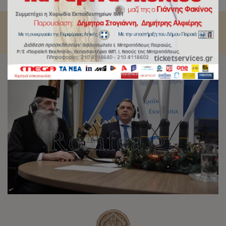
φτώχειας της Ιεράς Μητροπόλεως Πειραιώς.