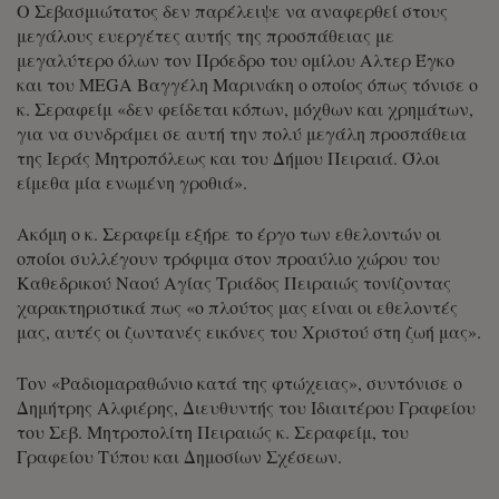
Ο Σεβασμιώτατος δεν παρέλειψε να αναφερθεί στους
μεγάλους ευεργέτες αυτής της προσπάθειας με
μεγαλύτερο όλων τον Πρόεδρο του ομίλου Αλτερ Έγκο
και του MEGA Βαγγέλη Μαρινάκη ο οποίος όπως τόνισε ο
κ. Σεραφείμ «δεν φείδεται κόπων, μόχθων και χρημάτων,
για να συνδράμει σε αυτή την πολύ μεγάλη προσπάθεια
της Ιεράς Μητροπόλεως και του Δήμου Πειραιά. Όλοι
είμεθα μία ενωμένη γροθιά».
Ακόμη ο κ. Σεραφείμ εξήρε το έργο των εθελοντών οι
οποίοι συλλέγουν τρόφιμα στον προαύλιο χώρου του
Καθεδρικού Ναού Αγίας Τριάδος Πειραιώς τονίζοντας
χαρακτηριστικά πως «ο πλούτος μας είναι οι εθελοντές
μας, αυτές οι ζωντανές εικόνες του Χριστού στη ζωή μας».
Τον «Ραδιομαραθώνιο κατά της φτώχειας», συντόνισε ο
Δημήτρης Αλφιέρης, Διευθυντής του Ιδιαιτέρου Γραφείου
του Σεβ. Μητροπολίτη Πειραιώς κ. Σεραφείμ, του
Γραφείου Τύπου και Δημοσίων Σχέσεων.