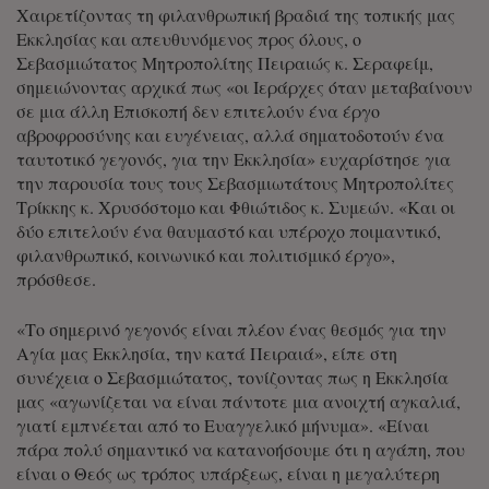
Χαιρετίζοντας τη φιλανθρωπική βραδιά της τοπικής μας
Εκκλησίας και απευθυνόμενος προς όλους, ο
Σεβασμιώτατος Μητροπολίτης Πειραιώς κ. Σεραφείμ
,
σημειώνοντας αρχικά πως «οι Ιεράρχες όταν μεταβαίνουν
σε μια άλλη Επισκοπή δεν επιτελούν ένα έργο
αβροφροσύνης και ευγένειας, αλλά σηματοδοτούν ένα
ταυτοτικό γεγονός, για την Εκκλησία» ευχαρίστησε για
την παρουσία τους τους Σεβασμιωτάτους Μητροπολίτες
Τρίκκης κ. Χρυσόστομο και Φθιώτιδος κ. Συμεών. «Και οι
δύο επιτελούν ένα θαυμαστό και υπέροχο ποιμαντικό,
φιλανθρωπικό, κοινωνικό και πολιτισμικό έργο»,
πρόσθεσε.
«Το σημερινό γεγονός είναι πλέον ένας θεσμός για την
Αγία μας Εκκλησία, την κατά Πειραιά», είπε στη
συνέχεια ο Σεβασμιώτατος, τονίζοντας πως η Εκκλησία
μας «αγωνίζεται να είναι πάντοτε μια ανοιχτή αγκαλιά,
γιατί εμπνέεται από το Ευαγγελικό μήνυμα». «Είναι
πάρα πολύ σημαντικό να κατανοήσουμε ότι η αγάπη, που
είναι ο Θεός ως τρόπος υπάρξεως, είναι η μεγαλύτερη