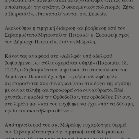
ο πολιτισμός της αγάπης. Ο οικουμενικός πολιτισμός. Ζήτω
ο Πειραιάς!», είπε καταλήγοντας ο κ. Συμεών.
Ακολούθησε η τιμητική διάκριση και βράβευση από τον
Σεβασμιώτατο Μητροπολίτη Πειραιώς κ. Σεραφείμ προς
τον Δήμαρχο Πειραιά κ.
Γιάννη Μώραλη
.
Κάνοντας αναφορά στο «Αδελφός υπό αδελφού
βοηθούμενος, ως πόλις οχυρά και υψηλή» (Παροιμίες 18,
12-22), ο Σεβασμιώτατος σημείωσε ότι στο πρόσωπο του
Δημάρχου Πειραιά έχει βρει «γνήσιο αδελφό, φίλο,
συμπαραστάτη που συναγωνίζεται στα έργα της αγάπης
με συναντίληψη και προσφορά στο συνάνθρωπο. Εδώ
χτυπάει η καρδιά της Ορθοδοξίας, του ορθοδόξου Γένους,
στο λιμάνι μας» και του ευχήθηκε να έχει «πάντα δύναμη,
υγεία και ακατάβλητο σθένος».
Από την πλευρά του ο κ. Μώραλης ευχαρίστησε θερμά
τον Σεβασμιώτατο για την τιμητική αυτή διάκριση και
κάνοντας λόγο για μία «ισχυρή συμμαχία αλληλεγγύης»