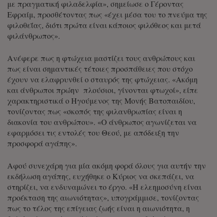
με πραγματική φιλαδελφία», σημείωσε ο Γέροντας
Εφραίμ, προσθέτοντας πως «έχει μέσα του το πνεύμα της
φιλοθεΐας, διότι πρώτα είναι κάποιος φιλόθεος και μετά
φιλάνθρωπος».
Ανέφερε πως η φτώχεια μαστίζει τους ανθρώπους και
πως είναι σημαντικές τέτοιες προσπάθειες που στόχο
έχουν να ελαφρυνθεί ο σταυρός της φτώχειας. «Ακόμη
και άνθρωποι πρώην πλούσιοι, γίνονται φτωχοί», είπε
χαρακτηριστικά ο Ηγούμενος της Μονής Βατοπαιδίου,
τονίζοντας πως «σκοπός της φιλανθρωπίας είναι η
διακονία του ανθρώπου». «Ο άνθρωπος αγωνίζεται να
εφαρμόσει τις εντολές του Θεού, με απόδειξη την
προσφορά αγάπης».
Αφού συνεχάρη για μία ακόμη φορά όλους για αυτήν την
εκδήλωση αγάπης, ευχήθηκε ο Κύριος να σκεπάζει, να
στηρίζει, να ενδυναμώνει το έργο. «Η ελεημοσύνη είναι
προέκταση της αιωνιότητας», υπογράμμισε, τονίζοντας
πως το τέλος της επίγειας ζωής είναι η αιωνιότητα, η