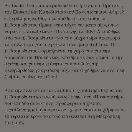
Ανάμεσα στους παρευρισκομένους ήταν και ο Πρύτανης
του Εθνικού και Καποδιστριακού Πανεπιστημίου Αθηνών
κ.
Γεράσιμος Σιάσος
, στο πρόσωπο του οποίου, ο
Σεβασμιώτατος τίμησε «την τέχνη της ιατρικής», όπως
χαρακτηριστικά είπε. Ο Πρύτανης του ΕΚΠΑ τιμήθηκε
από τον Σεβασμιώτατο «για την μέχρι τώρα προσφορά
του, αλλά και για το έργο που έχει μπροστά του». Ο
Σεβασμιώτατος εκφράζοντας τη χαρά του για την
παρουσία του Πρυτάνεως, επεσήμανε πως «τιμούμε την
αγάπη σας για την νεότητα, την παιδεία, την
Ελληνορθόδοξη παράδοσή μας» και ευχήθηκε να έχει στη
ζωή του το Φως του Θεού.
Από την πλευρά του ο κ. Σιάσος ευχαρίστησε θερμά τον
Σεβασμιώτατο και αφού αναφέρθηκε στο «Πανεπιστήμιο
που επί δύο αιώνες έχει προσφέρει υπηρεσίες
εκπαίδευσης και έρευνας» στη χώρα, τον συνεχάρη «για
το τεράστιο έργο, το οποίο επιτελείται στη Μητρόπολη
Πειραιά».