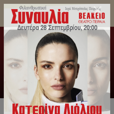
Μεγαλειώδης Συναυλία κατά της φτώχειας από
την Μητρόπολη Πειραιώς.
Αρχική
/
Slideshow
,
Γενική Κατηγορία
,
Δελτία Τύπου
,
Εκδηλώσεις
,
Εκπαιδευτήρια
/
Μεγαλειώδης Συναυλία κατά