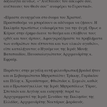
δοξολογία αενάως. «‘’Ανέπαυσες τον αδελφόν σου,
ανέπαυσες τον Θεόν σου’’ αναφέρει το Γεροντικό».
«Είμαστε συνηγμένοι στο όνομα του Χριστού.
Προσπαθούμε να μπορέσουν οι αδύναμοι να ζήσουν. Η
Εκκλησία πρωτίστως ενδιαφέρεται για την ψυχή. Όμως ο
Κύριος στην έρημο έκανε το θαύμα και επλήθυνε τους
ιχθύς και τους άρτους. Αφουγκραζόμαστε τα προβλήματα
των ανθρώπων που άπτονται και των υλικών αγαθών»,
είπε καταλήγοντας ο Ηγούμενος της Ιεράς Μονής
Βατοπαιδίου, Πανοσιολογιώτατος Αρχιμανδρίτης κ.
Εφραίμ.
Παρόντες στην μεγάλη αυτή φιλανθρωπική βραδιά ήταν
και οι Σεβασμιώτατοι Μητροπολίτες Τρίκκης, Γαρδικίου
και Πύλης κ. Χρυσόστομος, Φθιώτιδος κ. Συμεών, καθώς
και ο Πρωτοσύγκελλος της Ιεράς Μητροπόλεως Ύδρας,
Σπετσών και Αιγίνης και εισηγητής παρά τω
Αρχιγραμματεί της Ιεράς Συνόδου της Εκκλησίας της
Ελλάδος, Αρχιμανδρίτης Νεκτάριος Δαρδανός.