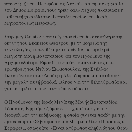
υποστήριξη της Περιφέρειας Αττικής και τη συνεργασία
του Δήμου Πειραιά, τους τρεις καλλιτέχνες πλαισίωσε η
μαθητική χορωδία των Εκπαιδευτηρίων της Ιεράς
Μητροπόλεως Πειραιώς.
Στην μεγάλη οθόνη που είχε τοποθετηθεί στο κέντρο της
σκηνής του Βεακείου Θεάτρου, με τη βοήθεια της
τεχνολογίας, συνδεθήκαμε απευθείας με την Ιερά
Μεγίστη Μονή Βατοπαιδίου και τον Ηγούμενό της
Αρχιμανδρίτη κ. Εφραίμ, ο οποίος, απαντώντας στις
ερωτήσεις του Ντίνου Σιωμόπουλου, της Στέλλας
Γκαντώνα και του Δημήτρη Αλφιέρη που παρουσίασαν
την μεγάλη αυτή βραδιά, μίλησε για την Φιλανθρωπία και
για τα πρότυπα των ανθρώπων σήμερα.
Ο
Ηγούμενος της Ιεράς Μεγίστης Μονής Βατοπαιδίου,
Γέροντας Εφραίμ
, εξέφρασε τη χαρά του για την
διοργάνωση της εκδήλωσης, η οποία γίνεται πράξη με την
έμπνευση του Σεβασμιωτάτου Μητροπολίτου Πειραιώς κ.
Σεραφείμ, όπως είπε. «Είναι άνθρωπος αληθινός του Θεού