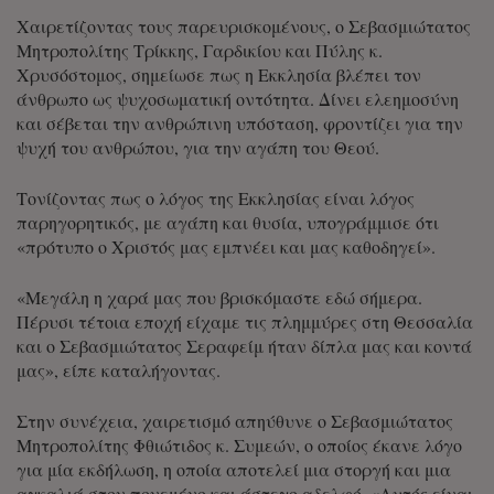
Χαιρετίζοντας τους παρευρισκομένους, ο Σεβασμιώτατος
Μητροπολίτης Τρίκκης, Γαρδικίου και Πύλης κ.
Χρυσόστομος, σημείωσε πως η Εκκλησία βλέπει τον
άνθρωπο ως ψυχοσωματική οντότητα. Δίνει ελεημοσύνη
και σέβεται την ανθρώπινη υπόσταση, φροντίζει για την
ψυχή του ανθρώπου, για την αγάπη του Θεού.
Τονίζοντας πως ο λόγος της Εκκλησίας είναι λόγος
παρηγορητικός, με αγάπη και θυσία, υπογράμμισε ότι
«πρότυπο ο Χριστός μας εμπνέει και μας καθοδηγεί».
«Μεγάλη η χαρά μας που βρισκόμαστε εδώ σήμερα.
Πέρυσι τέτοια εποχή είχαμε τις πλημμύρες στη Θεσσαλία
και ο Σεβασμιώτατος Σεραφείμ ήταν δίπλα μας και κοντά
μας», είπε καταλήγοντας.
Στην συνέχεια, χαιρετισμό απηύθυνε ο Σεβασμιώτατος
Μητροπολίτης Φθιώτιδος κ. Συμεών, ο οποίος έκανε λόγο
για μία εκδήλωση, η οποία αποτελεί μια στοργή και μια
αγκαλιά στον πονεμένο και άστεγο αδελφό. «Αυτός είναι