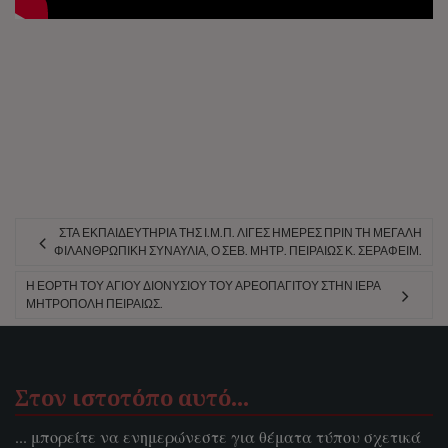
ΣΤΑ ΕΚΠΑΙΔΕΥΤΉΡΙΑ ΤΗΣ Ι.Μ.Π. ΛΊΓΕΣ ΗΜΈΡΕΣ ΠΡΙΝ ΤΗ ΜΕΓΆΛΗ
ΦΙΛΑΝΘΡΩΠΙΚΉ ΣΥΝΑΥΛΊΑ, Ο ΣΕΒ. ΜΗΤΡ. ΠΕΙΡΑΙΏΣ Κ. ΣΕΡΑΦΕΊΜ.
Η ΕΟΡΤΉ ΤΟΥ ΑΓΊΟΥ ΔΙΟΝΥΣΊΟΥ ΤΟΥ ΑΡΕΟΠΑΓΊΤΟΥ ΣΤΗΝ ΙΕΡΆ
ΜΗΤΡΌΠΟΛΗ ΠΕΙΡΑΙΏΣ.
Στον ιστοτόπο αυτό…
... μπορείτε να ενημερώνεστε για θέματα τύπου σχετικά