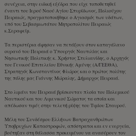
συνέχεια, στην ειδική εξέδρα που είχε τοποθετηθεί
έναντι του Ιερού Ναού Αγίου Σπυρίδωνος, Πολιούχου
Πειραιώς, πραγματοποιήθηκε ο Αγιασμός των υδάτων,
υπό του Σεβασμιωτάτου Μητροπολίτου Πειραιώς
κ.Σεραφείμ.
Τα περιστέρια άφησαν να πετάξουν στον καταγάλανο
ουρανό του Πειραιά ο Υπουργός Ναυτιλίας και
Νησιωτικής Πολιτικής κ. Χρήστος Στυλιανίδης, ο Αρχηγός
του Γενικού Επιτελείου Εθνικής Αμύνης (Α/ΓΕΕΘΑ),
Στρατηγός Κωνσταντίνος Φλώρος και ο πρώτος πολίτης
της πόλης μας Γιάννης Μώραλης, Δήμαρχος Πειραιά.
Στο λιμάνι του Πειραιά βρίσκονταν πλοία του Πολεμικού
Ναυτικού και του Λιμενικού Σώματος τα οποία και
απέδωσαν τιμές στην τελετή ρίψης του Τιμίου Σταυρού.
Μέλη του Συνδέσμου Ελλήνων Βατραχανθρώπων
Υποβρυχίων Καταστροφών, απόστρατοι και εν ενεργεία,
βούτηξαν στη θάλασσα προκειμένου να ανασύρουν τον