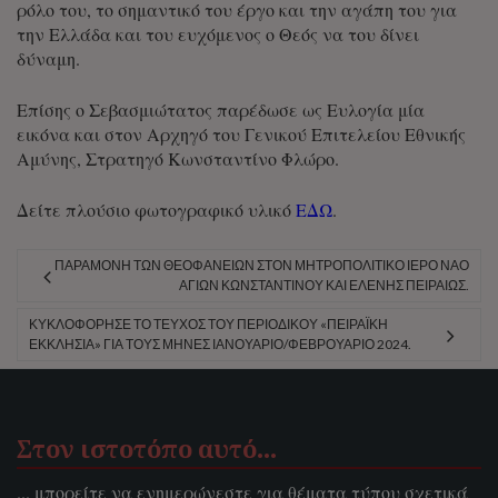
ρόλο του, το σημαντικό του έργο και την αγάπη του για
την Ελλάδα και του ευχόμενος ο Θεός να του δίνει
δύναμη.
Επίσης ο Σεβασμιώτατος παρέδωσε ως Ευλογία μία
εικόνα και στον Αρχηγό του Γενικού Επιτελείου Εθνικής
Αμύνης, Στρατηγό Κωνσταντίνο Φλώρο.
Δείτε πλούσιο φωτογραφικό υλικό
ΕΔΩ
.
ΠΑΡΑΜΟΝΉ ΤΩΝ ΘΕΟΦΑΝΕΊΩΝ ΣΤΟΝ ΜΗΤΡΟΠΟΛΙΤΙΚΌ ΙΕΡΌ ΝΑΌ
ΑΓΊΩΝ ΚΩΝΣΤΑΝΤΊΝΟΥ ΚΑΙ ΕΛΈΝΗΣ ΠΕΙΡΑΙΏΣ.
ΚΥΚΛΟΦΌΡΗΣΕ ΤΟ ΤΕΎΧΟΣ ΤΟΥ ΠΕΡΙΟΔΙΚΟΎ «ΠΕΙΡΑΪΚΉ
ΕΚΚΛΗΣΊΑ» ΓΙΑ ΤΟΥΣ ΜΉΝΕΣ ΙΑΝΟΥΆΡΙΟ/ΦΕΒΡΟΥΆΡΙΟ 2024.
Στον ιστοτόπο αυτό…
... μπορείτε να ενημερώνεστε για θέματα τύπου σχετικά