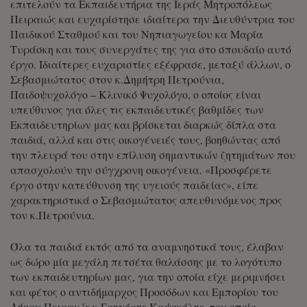
επιτελούν τα Εκπαιδευτήρια της Ιεράς Μητροπόλεως
Πειραιώς και ευχαρίστησε ιδιαίτερα την Διευθύντρια του
Παιδικού Σταθμού και του Νηπιαγωγείου κα Μαρία
Τυράσκη και τους συνεργάτες της για στο σπουδαίο αυτό
έργο. Ιδιαίτερες ευχαριστίες εξέφρασε, μεταξύ άλλων, ο
Σεβασμιώτατος στον κ.Δημήτρη Πετρούνια,
Παιδοψυχολόγο – Κλινικό Ψυχολόγο, ο οποίος είναι
υπεύθυνος για όλες τις εκπαιδευτικές βαθμίδες των
Εκπαιδευτηρίων μας και βρίσκεται διαρκώς δίπλα στα
παιδιά, αλλά και στις οικογένειές τους, βοηθώντας από
την πλευρά του στην επίλυση σημαντικών ζητημάτων που
απασχολούν την σύγχρονη οικογένεια. «Προσφέρετε
έργο στην κατεύθυνση της υγειούς παιδείας», είπε
χαρακτηριστικά ο Σεβασμιώτατος απευθυνόμενος προς
τον κ.Πετρούνια.
Όλα τα παιδιά εκτός από τα αναμνηστικά τους, έλαβαν
ως δώρο μία μεγάλη πετσέτα θαλάσσης με το λογότυπο
των εκπαιδευτηρίων μας, για την οποία είχε μεριμνήσει
και φέτος ο αντιδήμαρχος Προσόδων και Εμπορίου του
Δήμου Πειραιώς κ.Γρηγόρης Καψοκόλης, τον οποίο