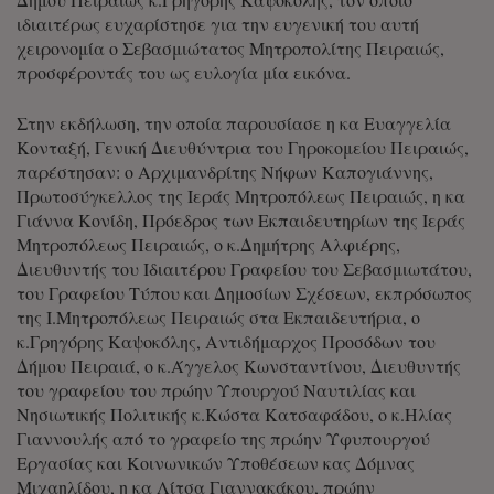
ιδιαιτέρως ευχαρίστησε για την ευγενική του αυτή
χειρονομία ο Σεβασμιώτατος Μητροπολίτης Πειραιώς,
προσφέροντάς του ως ευλογία μία εικόνα.
Στην εκδήλωση, την οποία παρουσίασε η κα Ευαγγελία
Κονταξή, Γενική Διευθύντρια του Γηροκομείου Πειραιώς,
παρέστησαν: ο Αρχιμανδρίτης Νήφων Καπογιάννης,
Πρωτοσύγκελλος της Ιεράς Μητροπόλεως Πειραιώς, η κα
Γιάννα Κονίδη, Πρόεδρος των Εκπαιδευτηρίων της Ιεράς
Μητροπόλεως Πειραιώς, ο κ.Δημήτρης Αλφιέρης,
Διευθυντής του Ιδιαιτέρου Γραφείου του Σεβασμιωτάτου,
του Γραφείου Τύπου και Δημοσίων Σχέσεων, εκπρόσωπος
της Ι.Μητροπόλεως Πειραιώς στα Εκπαιδευτήρια, ο
κ.Γρηγόρης Καψοκόλης, Αντιδήμαρχος Προσόδων του
Δήμου Πειραιά, ο κ.Άγγελος Κωνσταντίνου, Διευθυντής
του γραφείου του πρώην Υπουργού Ναυτιλίας και
Νησιωτικής Πολιτικής κ.Κώστα Κατσαφάδου, ο κ.Ηλίας
Γιαννουλής από το γραφείο της πρώην Υφυπουργού
Εργασίας και Κοινωνικών Υποθέσεων κας Δόμνας
Μιχαηλίδου, η κα Λίτσα Γιαννακάκου, πρώην