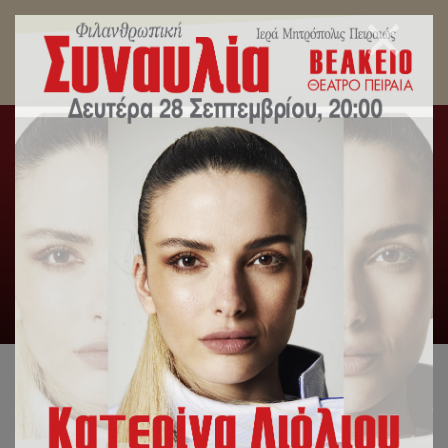
Ελπίδα και χαμόγελα πρόσφεραν τα παιδιά του
Παιδικού Σταθμού και του Νηπιαγωγείου της
Ι.Μητροπόλεως Πειραιώς στην εκδήλωση για
την λήξη της σχολικής χρονιάς.
Αρχική
/
Slideshow
,
Δελτία Τύπου
,
Εκδηλώσεις
,
Εκπαιδευτήρια
/
Ελπίδα και χαμόγελα πρόσφεραν τα παιδιά
του Παιδικού Σταθμού και του Νηπιαγωγείου της
Ι.Μητροπόλεως Πειραιώς στην εκδήλωση για την λήξη της