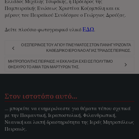
Ελλάδος Μιχάλης Τσιφάκης, η Πρόεδρος της
Παμπειραϊκής Ενώσεως Χριστίνα Κοζομπόλη και εκ
μέρους του Πειραϊκού Συνδέσμου ο Γεώργιος Δρούζας.
ΕΔΩ
Δείτε πλούσιο φωτογραφικό υλικό
.
Ο ΕΣΠΕΡΙΝΌΣ ΤΟΥ ΑΓΊΟΥ ΠΝΕΎΜΑΤΟΣ ΣΤΟΝ ΠΑΝΗΓΥΡΊΖΟΝΤΑ
ΚΑΘΕΔΡΙΚΌ ΙΕΡΌ ΝΑΌ ΑΓΊΑΣ ΤΡΙΆΔΟΣ ΠΕΙΡΑΙΏΣ.
ΜΗΤΡΟΠΟΛΊΤΗΣ ΠΕΙΡΑΙΏΣ: Η ΕΚΚΛΗΣΊΑ ΈΧΕΙ ΩΣ ΠΟΛΎΤΙΜΟ
ΘΗΣΑΥΡΌ ΤΟ ΑΊΜΑ ΤΩΝ ΜΑΡΤΎΡΩΝ ΤΗΣ.
Στον ιστοτόπο αυτό…
... μπορείτε να ενημερώνεστε για θέματα τύπου σχετικά
με την Ποιμαντική, Ιεραποστολική, Φιλανθρωπική,
Νεανική και λοιπή δραστηριότητα της Ιεράς Μητροπόλεως
Πειραιώς.