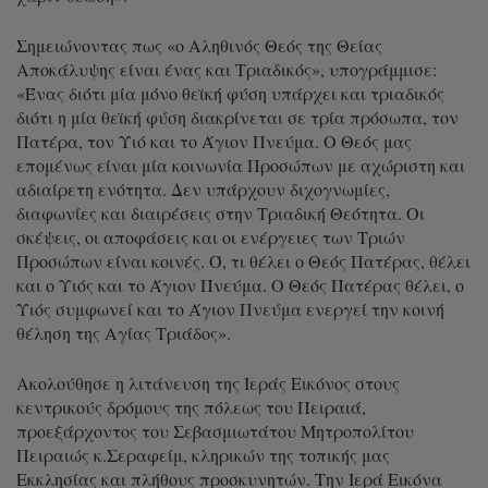
Σημειώνοντας πως «ο Αληθινός Θεός της Θείας
Αποκάλυψης είναι ένας και Τριαδικός», υπογράμμισε:
«Ένας διότι μία μόνο θεϊκή φύση υπάρχει και τριαδικός
διότι η μία θεϊκή φύση διακρίνεται σε τρία πρόσωπα, τον
Πατέρα, τον Υιό και το Άγιον Πνεύμα. Ο Θεός μας
επομένως είναι μία κοινωνία Προσώπων με αχώριστη και
αδιαίρετη ενότητα. Δεν υπάρχουν διχογνωμίες,
διαφωνίες και διαιρέσεις στην Τριαδική Θεότητα. Οι
σκέψεις, οι αποφάσεις και οι ενέργειες των Τριών
Προσώπων είναι κοινές. Ό, τι θέλει ο Θεός Πατέρας, θέλει
και ο Υιός και το Άγιον Πνεύμα. Ο Θεός Πατέρας θέλει, ο
Υιός συμφωνεί και το Άγιον Πνεύμα ενεργεί την κοινή
θέληση της Αγίας Τριάδος».
Ακολούθησε η λιτάνευση της Ιεράς Εικόνος στους
κεντρικούς δρόμους της πόλεως του Πειραιά,
προεξάρχοντος του Σεβασμιωτάτου Μητροπολίτου
Πειραιώς κ.Σεραφείμ, κληρικών της τοπικής μας
Εκκλησίας και πλήθους προσκυνητών. Την Ιερά Εικόνα