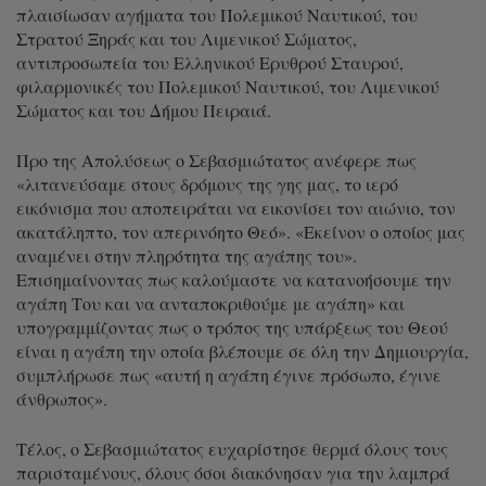
πλαισίωσαν αγήματα του Πολεμικού Ναυτικού, του
Στρατού Ξηράς και του Λιμενικού Σώματος,
αντιπροσωπεία του Ελληνικού Ερυθρού Σταυρού,
φιλαρμονικές του Πολεμικού Ναυτικού, του Λιμενικού
Σώματος και του Δήμου Πειραιά.
Προ της Απολύσεως ο Σεβασμιώτατος ανέφερε πως
«λιτανεύσαμε στους δρόμους της γης μας, το ιερό
εικόνισμα που αποπειράται να εικονίσει τον αιώνιο, τον
ακατάληπτο, τον απερινόητο Θεό». «Εκείνον ο οποίος μας
αναμένει στην πληρότητα της αγάπης του».
Επισημαίνοντας πως καλούμαστε να κατανοήσουμε την
αγάπη Του και να ανταποκριθούμε με αγάπη» και
υπογραμμίζοντας πως ο τρόπος της υπάρξεως του Θεού
είναι η αγάπη την οποία βλέπουμε σε όλη την Δημιουργία,
συμπλήρωσε πως «αυτή η αγάπη έγινε πρόσωπο, έγινε
άνθρωπος».
Τέλος, ο Σεβασμιώτατος ευχαρίστησε θερμά όλους τους
παρισταμένους, όλους όσοι διακόνησαν για την λαμπρά