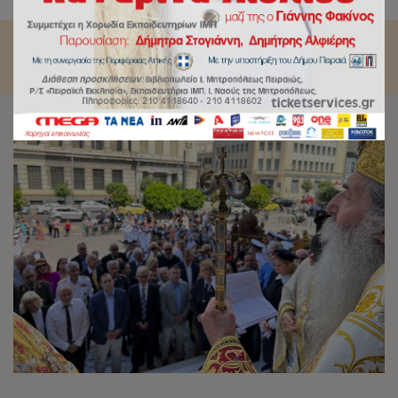
Ιερός Ναός Αγίας Τριάδος Πειραιώς.