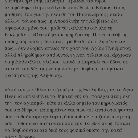
για την εορτή της Παναγίας Τριάδος και αφού
αναφέρθηκε στην υπόσχεση που έδωσε ο Κύριος στους
μαθητές Του για την έλευση του Παρακλήτου, μεταξύ
άλλων, τόνισε πως «η Αποκάλυψη της Αλήθειας δεν
αφορούσε μόνο τους μαθητές, αλλά το σύνολο της
Εκκλησίας». «Όταν έφτασε η ημέρα της Πεντηκοστής, η
υπόσχεση εκπληρώνεται», πρόσθεσε, συμπληρώνοντας
πως « δεν έλαβαν απλώς την χάρη του Αγίου Πνεύματος,
αλλά πληρώθηκαν από Αυτό, έγιναν τέλειοι και άρχισαν
να μιλούν άλλες γλώσσες καθώς ο Παράκλητος έδινε σε
αυτούς την δύναμη να ομιλούν με σοφία, φωτισμό και
γνώση όλης της Αλήθειας».
«Από την γενέθλια αυτή ημέρα της Εκκλησίας μας το Άγιο
Πνεύμα κατευθύνει τα βήματά γης και παρέχει στα μέλη
της τον αγιασμό», είπε σε άλλο σημείο του κηρύγματός
του ο π.Νήφων, επισημαίνοντας πως «σε αυτό στρέφονται
όσοι ποθούν την αγιότητα, όσοι ποθούν να ζουν με αρετή,
όσοι ποθούν να ποτίζονται από την άνωθεν πνοή Του και
να βοηθιούνται στο δικό τους φυσικό σκοπό, την κατά
χάριν θέωση».