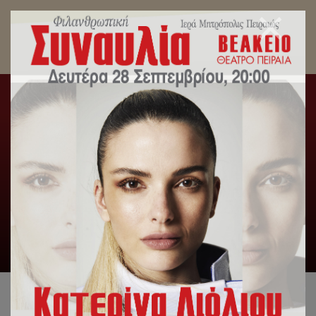
Λαμπρά πανηγύρισε την εορτή του Αγίου
Πνεύματος ο Καθεδρικός Ιερός Ναός Αγίας
Τριάδος Πειραιώς.
Αρχική
/
Slideshow
,
Λατρευτική Ζωή
/
Λαμπρά
πανηγύρισε την εορτή του Αγίου Πνεύματος ο Καθεδρικός