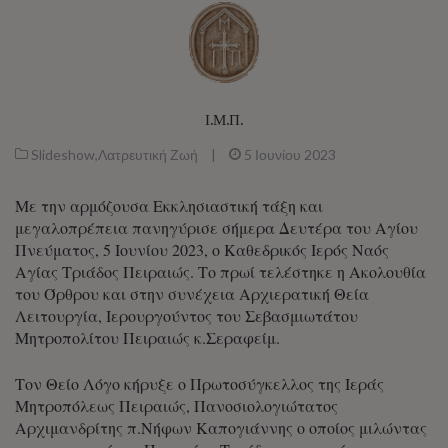
Ι.Μ.Π.
Slideshow
,
Λατρευτική Ζωή
|
5 Ιουνίου 2023
Με την αρμόζουσα Εκκλησιαστική τάξη και
μεγαλοπρέπεια πανηγύρισε σήμερα Δευτέρα του Αγίου
Πνεύματος, 5 Ιουνίου 2023, ο Καθεδρικός Ιερός Ναός
Αγίας Τριάδος Πειραιώς. Το πρωί τελέστηκε η Ακολουθία
του Όρθρου και στην συνέχεια Αρχιερατική Θεία
Λειτουργία, Ιερουργούντος του Σεβασμιωτάτου
Μητροπολίτου Πειραιώς κ.Σεραφείμ.
Τον Θείο Λόγο κήρυξε ο Πρωτοσύγκελλος της Ιεράς
Μητροπόλεως Πειραιώς, Πανοσιολογιώτατος
Αρχιμανδρίτης π.Νήφων Καπογιάννης ο οποίος μιλώντας