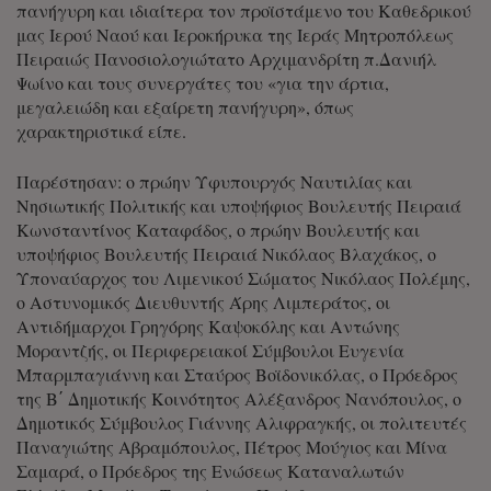
πανήγυρη και ιδιαίτερα τον προϊστάμενο του Καθεδρικού
μας Ιερού Ναού και Ιεροκήρυκα της Ιεράς Μητροπόλεως
Πειραιώς Πανοσιολογιώτατο Αρχιμανδρίτη π.Δανιήλ
Ψωίνο και τους συνεργάτες του «για την άρτια,
μεγαλειώδη και εξαίρετη πανήγυρη», όπως
χαρακτηριστικά είπε.
Παρέστησαν: ο πρώην Υφυπουργός Ναυτιλίας και
Νησιωτικής Πολιτικής και υποψήφιος Βουλευτής Πειραιά
Κωνσταντίνος Καταφάδος, ο πρώην Βουλευτής και
υποψήφιος Βουλευτής Πειραιά Νικόλαος Βλαχάκος, ο
Υποναύαρχος του Λιμενικού Σώματος Νικόλαος Πολέμης,
ο Αστυνομικός Διευθυντής Άρης Λιμπεράτος, οι
Αντιδήμαρχοι Γρηγόρης Καψοκόλης και Αντώνης
Μοραντζής, οι Περιφερειακοί Σύμβουλοι Ευγενία
Μπαρμπαγιάννη και Σταύρος Βοϊδονικόλας, ο Πρόεδρος
της Β΄ Δημοτικής Κοινότητος Αλέξανδρος Νανόπουλος, ο
Δημοτικός Σύμβουλος Γιάννης Αλιφραγκής, οι πολιτευτές
Παναγιώτης Αβραμόπουλος, Πέτρος Μούγιος και Μίνα
Σαμαρά, ο Πρόεδρος της Ενώσεως Καταναλωτών