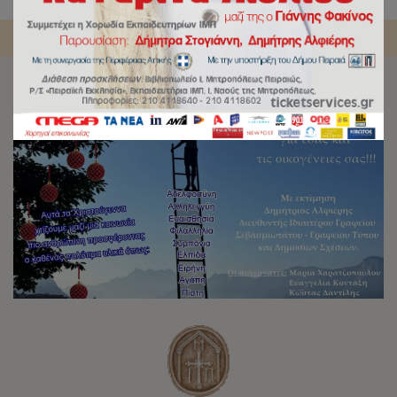
Αρχική
/
Slideshow
/
Αυτά τα Χριστούγεννα…