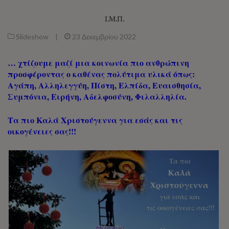
Ι.Μ.Π.
Slideshow
|
23 Δεκεμβρίου 2022
… χτίζουμε μαζί μια κοινωνία πιο ανθρώπινη
προσφέροντας ο καθένας πολύτιμα υλικά όπως:
Αγάπη, Αλληλεγγύη, Πίστη, Ελπίδα, Ευαισθησία,
Συμπόνια, Ειρήνη, Αδελφοσύνη, Φιλαλληλία.
Τα πιο Καλά Χριστούγεννα για εσάς και τις
οικογένειες σας!!!