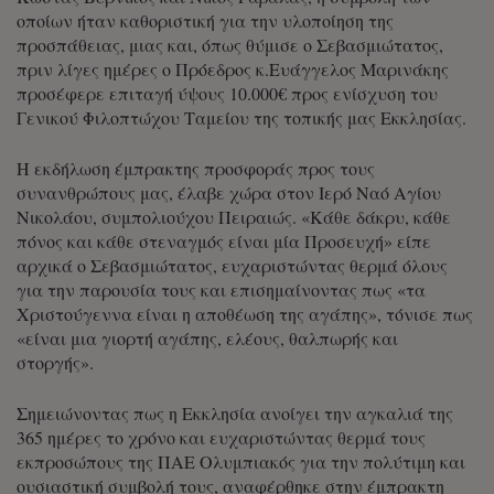
οποίων ήταν καθοριστική για την υλοποίηση της
προσπάθειας, μιας και, όπως θύμισε ο Σεβασμιώτατος,
πριν λίγες ημέρες ο Πρόεδρος κ.Ευάγγελος Μαρινάκης
προσέφερε επιταγή ύψους 10.000€ προς ενίσχυση του
Γενικού Φιλοπτώχου Ταμείου της τοπικής μας Εκκλησίας.
Η εκδήλωση έμπρακτης προσφοράς προς τους
συνανθρώπους μας, έλαβε χώρα στον Ιερό Ναό Αγίου
Νικολάου, συμπολιούχου Πειραιώς. «Κάθε δάκρυ, κάθε
πόνος και κάθε στεναγμός είναι μία Προσευχή» είπε
αρχικά ο Σεβασμιώτατος, ευχαριστώντας θερμά όλους
για την παρουσία τους και επισημαίνοντας πως «τα
Χριστούγεννα είναι η αποθέωση της αγάπης», τόνισε πως
«είναι μια γιορτή αγάπης, ελέους, θαλπωρής και
στοργής».
Σημειώνοντας πως η Εκκλησία ανοίγει την αγκαλιά της
365 ημέρες το χρόνο και ευχαριστώντας θερμά τους
εκπροσώπους της ΠΑΕ Ολυμπιακός για την πολύτιμη και
ουσιαστική συμβολή τους, αναφέρθηκε στην έμπρακτη