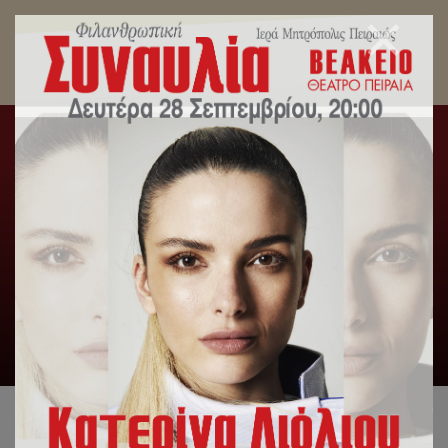
Χιλιάδες Δέματα Αγάπης από την Ιερά
Μητρόπολη Πειραιώς σε άπορες οικογένειες.
Αρχική
/
Slideshow
,
Δελτία Τύπου
/
Χιλιάδες Δέματα
Αγάπης από την Ιερά Μητρόπολη Πειραιώς σε άπορες