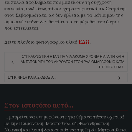
τα πολλά προβλήματα που μαστίζουν τη σύγχρονη
κοινωνία, ενώ, όπως τόνισε χαρακτηριστικά ο κ.Σταμάτης
στον Σεβασμιώτατο, αν δεν έβλεπα με τα μάτια μου την
σημερινή εικόνα δεν θα πίστευα το μέγεθος του έργου
που επιτελείται.
ΕΔΩ
Δείτε πλούσιο φωτογραφικό υλικό
.
ΣΥΓΚΛΟΝΙΣΤΙΚΉ ΉΤΑΝ ΓΙΑ ΜΊΑ ΑΚΌΜΗ ΧΡΟΝΙΆ Η ΑΓΆΠΗ ΚΑΙ Η
ΑΝΤΑΠΌΚΡΙΣΗ ΤΩΝ ΑΚΡΟΑΤΏΝ ΣΤΟΝ ΡΑΔΙΟΜΑΡΑΘΏΝΙΟ ΚΑΤΆ
ΤΗΣ ΦΤΏΧΕΙΑΣ.
ΣΥΓΚΊΝΗΣΗ ΚΑΙ ΑΙΣΙΟΔΟΞΊΑ…
Στον ιστοτόπο αυτό…
... μπορείτε να ενημερώνεστε για θέματα τύπου σχετικά
με την Ποιμαντική, Ιεραποστολική, Φιλανθρωπική,
Νεανική και λοιπή δραστηριότητα της Ιεράς Μητροπόλεως