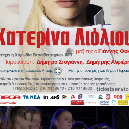
μιωτάτου
/
Μητροπολίτης Πειραιώς προς μαθητές: “Ὅλα ὅσα θέλετε ἀξίζ