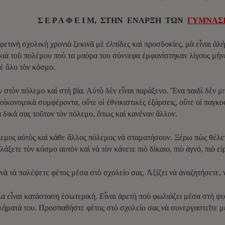
Σ Ε Ρ Α Φ Ε Ι Μ,
ΣΤΗΝ ΕΝΑΡΞΗ ΤΩΝ
ΓΥΜΝΑΣΙ
φετινὴ σχολικὴ χρονιὰ ξεκινᾶ μὲ ἐλπίδες καὶ προσδοκίες, μὰ εἶναι ἀλ
σκιὰ τοῦ πολέμου ποὺ τα μαύρα του σύννεφα ἐμφανίστηκαν λίγους μήν
σὲ ὅλο τὸν κόσμο.
ν στὸν πόλεμο καὶ στὴ βία. Αὐτὸ δὲν εἶναι παράξενο. Ἕνα παιδὶ δὲν μπ
 οἰκονομικὰ συμφέροντα, οὔτε οἱ ἐθνικιστικὲς ἐξάρσεις, οὔτε οἱ παγκο
 δικά σας τοῦτον τὸν πόλεμο, ὅπως καὶ κανέναν ἄλλον.
εμος αὐτὸς καὶ κάθε ἄλλος πόλεμος νὰ σταματήσουν. Ξέρω πὼς θέλετε
άξετε τὸν κόσμο αυτὸν καὶ νὰ τὸν κάνετε πιὸ δίκαιο, πιὸ ἀγνό, πιὸ εἰ
νὰ τὰ παλέψετε φέτος μέσα στὸ σχολείο σας. Ἀξίζει νὰ ἀναζητήσετε, 
α εἶναι κατάσταση ἐσωτερική. Εἶναι ἀρετὴ ποὺ φωλιάζει μέσα στὴ ψυ
ελήματά του. Προσπαθήστε φέτος στὸ σχολείο σας νὰ συνεργαστεῖτε μ