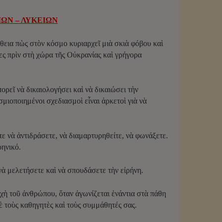
ΩΝ – ΛΥΚΕΙΩΝ
ήθεια πὼς στὸν κόσμο κυριαρχεῖ μιὰ σκιὰ φόβου καὶ
ες πρὶν στὴ χώρα τῆς Οὐκρανίας καὶ γρήγορα
ορεῖ νὰ δικαιολογήσει καὶ νὰ δικαιώσει τὴν
σμιοποιημένοι σχεδιασμοὶ εἶναι ἀρκετοὶ γιὰ νὰ
 νὰ ἀντιδράσετε, νὰ διαμαρτυρηθείτε, νὰ φωνάξετε.
ρηνικό.
νὰ μελετήσετε καὶ νὰ σπουδάσετε τὴν εἰρήνη.
χὴ τοῦ ἀνθρώπου, ὅταν ἀγωνίζεται ἑνάντια στὰ πάθη
ὲ τοὺς καθηγητὲς καὶ τοὺς συμμάθητές σας.