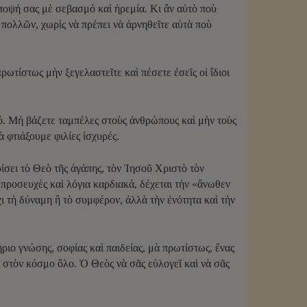
ἄποψή σας μὲ σεβασμό καὶ ἡρεμία. Κι ἂν αὐτὸ ποὺ
 πολλῶν, χωρὶς νὰ πρέπει νὰ ἀρνηθεῖτε αὐτὰ ποὺ
ωτίστως μὴν ξεγελαστεῖτε καὶ πέσετε ἐσεῖς οἱ ἴδιοι
ό. Μὴ βάζετε ταμπέλες στοὺς ἀνθρώπους καὶ μὴν τοὺς
ὰ φτιάξουμε φιλίες ἰσχυρές.
ίσει τὸ Θεὸ τῆς ἀγάπης, τὸν Ἰησοῦ Χριστὸ τὸν
 προσευχὲς καὶ λόγια καρδιακά, δέχεται τὴν «ἄνωθεν
χι τὴ δύναμη ἢ τὸ συμφέρον, ἀλλὰ τὴν ἐνότητα καὶ τὴν
ήριο γνώσης, σοφίας καὶ παιδείας, μὰ πρωτίστως, ἕνας
αὶ στὸν κόσμο ὅλο. Ὁ Θεὸς νὰ σᾶς εὐλογεῖ καὶ νὰ σᾶς