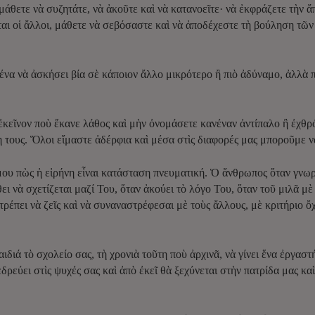
μάθετε νὰ συζητάτε, νὰ ἀκοῦτε καὶ νὰ κατανοεῖτε· νὰ ἐκφράζετε τὴν 
ται οἱ ἄλλοι, μάθετε νὰ σεβόσαστε καὶ νὰ ἀποδέχεστε τὴ βούληση τῶν
να νὰ ἀσκήσει βία σὲ κάποιον ἄλλο μικρότερο ἢ πιὸ ἀδύναμο, ἀλλὰ πρ
κεῖνον ποὺ ἔκανε λάθος καὶ μὴν ὀνομάσετε κανέναν ἀντίπαλο ἢ ἐχθρ
 τους. Ὅλοι εἴμαστε ἀδέρφια καὶ μέσα στὶς διαφορές μας μποροῦμε ν
μου πὼς ἡ εἰρήνη εἶναι κατάσταση πνευματική. Ὁ ἄνθρωπος ὅταν γνωρ
ι νὰ σχετίζεται μαζί Του, ὅταν ἀκούει τὸ λόγο Του, ὅταν τοῦ μιλᾶ μὲ
ιτρέπει νὰ ζεῖς καὶ νὰ συναναστρέφεσαι μὲ τοὺς ἄλλους, μὲ κριτήριο ὄ
διά τὸ σχολείο σας, τὴ χρονιὰ τοῦτη ποὺ ἀρχινᾶ, νὰ γίνει ἕνα ἐργαστ
ἐδρεύει στὶς ψυχές σας καὶ ἀπὸ ἐκεῖ θὰ ξεχύνεται στὴν πατρίδα μας κ