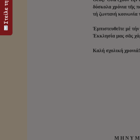
δύσκολα χρόνια τῆς π
τή ζωντανή κοινωνία 
Ἐμπιστευθεῖτε μέ τήν
Ἐκκλησία μας σᾶς χάρ
Καλή σχολική χρονιά!
Μ Η Ν Υ 