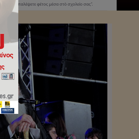
ει νὰ τὰ παλέψετε φέτος μέσα στὸ σχολείο σας”.