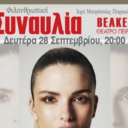
ΜΗΝΎΜΑΤΑ ΣΕΒΑΣΜΙΩΤΆΤΟΥ
ΔΕΛΤΊΑ ΤΎΠΟΥ
ΕΚΔΗΛΏ
προς μαθητές: “Ὅλα ὅσα θέλετε 
σας”.