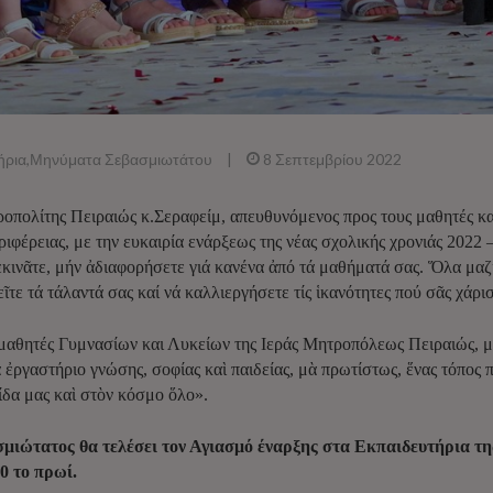
ήρια
,
Μηνύματα Σεβασμιωτάτου
|
8 Σεπτεμβρίου 2022
πολίτης Πειραιώς κ.Σεραφείμ, απευθυνόμενος προς τους μαθητές και
ιφέρειας, με την ευκαιρία ενάρξεως της νέας σχολικής χρονιάς 2022
εκινᾶτε, μήν ἀδιαφορήσετε γιά κανένα ἀπό τά μαθήματά σας. Ὅλα μαζ
ῖτε τά τάλαντά σας καί νά καλλιεργήσετε τίς ἱκανότητες πού σᾶς χάρι
αθητές Γυμνασίων και Λυκείων της Ιεράς Μητροπόλεως Πειραιώς, με
να ἐργαστήριο γνώσης, σοφίας καὶ παιδείας, μὰ πρωτίστως, ἕνας τόπος π
ίδα μας καὶ στὸν κόσμο ὅλο».
σμιώτατος θα τελέσει τον Αγιασμό έναρξης στα Εκπαιδευτήρια τ
0 το πρωί.