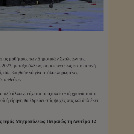
 τις μαθήτριες των Δημοτικών Σχολείων της
 – 2023, μεταξύ άλλων, σημειώνει πως «στή φετινή
ί, σάς βοηθοῦν νά γίνετε ὁλοκληρωμένες
σε ὁ Θεός».
ταξύ άλλων, εύχεται το σχολείο «τὴ χρονιὰ τοῦτη
οὺ ἡ εἰρήνη θὰ ἐδρεύει στὶς ψυχές σας καὶ ἀπὸ ἐκεῖ
ης Ιεράς Μητροπόλεως Πειραιώς τη Δευτέρα 12