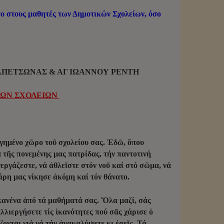
 στους μαθητές των Δημοτικών Σχολείων, όσο
ΑΠΕΤΣΩΝΑΣ & ΑΓ ΙΩΑΝΝΟΥ ΡΕΝΤΗ
ΩΝ ΣΧΟΛΕΙΩΝ
γημένο χῶρο τοῦ σχολείου σας. Ἐδῶ, ὅπου
 τῆς πονεμένης μας πατρίδας, τήν παντοτινή
εργάζεστε, νά ἀθλεῖστε στόν νοῦ καί στό σῶμα, νά
χάρη μας νίκησε ἀκόμη καί τόν θάνατο.
 κανένα ἀπό τά μαθήματά σας. Ὅλα μαζί, σάς
λλιεργήσετε τίς ἱκανότητες πού σᾶς χάρισε ὁ
ζονται γιά νά τήν ἀνακαλύψετε κι ἐσεῖς. Τά