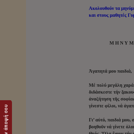
Ακολουθούν τα μηνύμ
και στους μαθητές Γυ
Μ Η Ν Υ 
Ἀγαπητά μου παιδιά,
Μέ πολύ μεγάλη χαρά 
διδάσκεστε τήν ξακου
ἀναζήτηση τῆς σοφίας
γίνεστε φίλοι, νά ἀγα
Στείλε την άποψή σου
Γι’ αὐτό, παιδιά μου
βοηθοῦν νά γίνετε ὁλ
Θεός. Ὅλα ἔχουν τήν ἀ