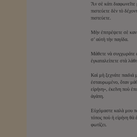
Ἂν σὲ κάτι διαφωνεῖτε 
πιστεύετε δὲν τὸ δέχον
πιστεύετε.
Μὴν ἐπιτρέψετε σὲ κανέ
σ’ αὐτὴ τὴν παγίδα.
Μάθετε νὰ συγχωράτε ἐ
ἐγκαταλείπετε στὰ λάθη
Καὶ μὴ ξεχνάτε παιδιά 
ἐσταυρωμένο, ὅταν μάθε
εἰρήνη», ἐκεῖνη ποὺ ἐπ
ἀγάπη.
Εὐχόμαστε καλὰ μου παι
τόπος ποὺ ἡ εἰρήνη θὰ 
φωτίζει.