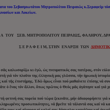
ατα του Σεβασμιωτάτου Μητροπολίτου Πειραιώς κ.Σεραφείμ τόσο
μνασίων και Λυκείων.
Μ Α
ΤΟΥ ΣΕΒ. ΜΗΤΡΟΠΟΛΙΤΟΥ ΠΕΙΡΑΙΩΣ,
ΦΑΛΗΡΟΥ, ΔΡ
Σ Ε Ρ Α Φ Ε Ι Μ,
ΣΤΗΝ ΕΝΑΡΞΗ ΤΩΝ
ΔΗΜΟΤΙΚ
σᾶς καλωσορίζω κι ἐγώ, ὡς πνευματικός σας πατέρας, στόν εὐλο
στή γιά τόν πλοῦτο της ἑλληνική μας γλῶσσα, τήν ἡρωική ἱστορία
 καί τῆς ἐπιστήμης. Ἐδῶ ὅμως εἶναι πού μαθαίνετε ἐπίσης νά συν
πᾶτε ὁ ἕνας τόν ἄλλον, ὅπως πρῶτος ὁ Θεός μᾶς ἀγάπησε καί γιά 
, στή φετινή σας πορεία πού τώρα ξεκινᾶτε, μήν ἀδιαφορήσετε γιά
οκληρωμένες προσωπικότητες, νά βρεῖτε τά τάλαντά σας καί νά κα
ξία τους καί σίγουρα οἱ καλοί σας δάσκαλοι κοπιάζουν καί ἀγωνί