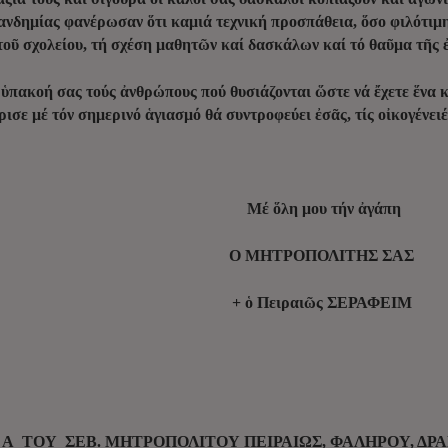
ανδημίας φανέρωσαν ὅτι καμιά τεχνική προσπάθεια, ὅσο φιλότιμη 
τοῦ σχολείου, τή σχέση μαθητῶν καί δασκάλων καί τό θαῦμα τῆς 
 ὑπακοή σας τούς ἀνθρώπους πού θυσιάζονται ὥστε νά ἔχετε ἕνα 
ισε μέ τόν σημερινό ἁγιασμό θά συντροφεύει ἐσᾶς, τίς οἰκογένειέ
Μέ ὅλη μου τήν ἀγάπη
Ο ΜΗΤΡΟΠΟΛΙΤΗΣ ΣΑΣ
+ ὁ Πειραιῶς ΣΕΡΑΦΕΙΜ
Μ Α
ΤΟΥ ΣΕΒ. ΜΗΤΡΟΠΟΛΙΤΟΥ ΠΕΙΡΑΙΩΣ,
ΦΑΛΗΡΟΥ, ΔΡ