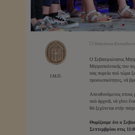
Slideshow
,
Εκπαιδευτ
Ο Σεβασμιώτατος Μητρο
Μητροπολιτικής του περ
σας πορεία πού τώρα ξ
Ι.Μ.Π.
προσωπικότητες, νά βρε
Απευθυνόμενος στους μ
ποὺ ἀρχινᾶ, νὰ γίνει ἕ
θὰ ξεχύνεται στὴν πατρ
Θυμίζουμε ότι ο Σεβα
Σεπτεμβρίου στις 11:0