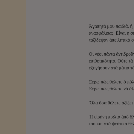
Ἀγαπητά μου παιδιά, ἡ 
ἀνασφάλειας. Εἶναι ἡ 
ταξίδεψαν ἀπειλητικὰ 
Οἱ νέοι πάντα ἀντιδροῦ
ἐπιθετικότητα. Οὔτε τὰ
ἐξηγήσουν στὰ μάτια τὰ
Ξέρω πὼς θέλετε ὁ πόλ
Ξέρω πὼς θέλετε νὰ ἀλλ
Ὅλα ὅσα θέλετε ἀξίζει 
Ἡ εἰρήνη πρώτα ἀπὸ ὅλ
του καὶ στὰ ψεύτικα θ