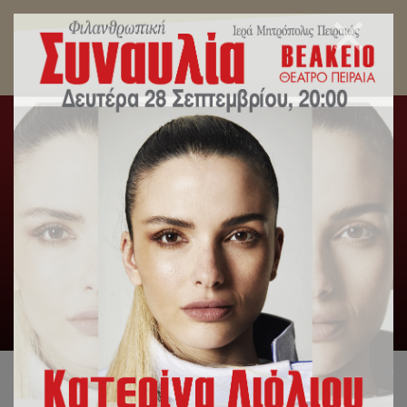
Ο εορτασμός για την Εθνική επέτειο της 28ης
Οκτωβρίου στον Πειραιά.
Αρχική
/
Slideshow
,
Δελτία Τύπου
,
Εκπαιδευτήρια
,
Λατρευτική Ζωή
/
Ο εορτασμός για την Εθνική επέτειο της