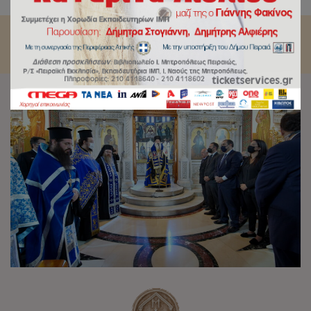
28ης Οκτωβρίου στον Πειραιά.