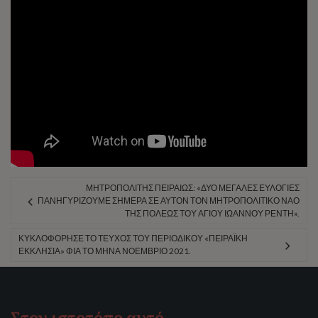
ΜΗΤΡΟΠΟΛΊΤΗΣ ΠΕΙΡΑΙΏΣ: «ΔΎΟ ΜΕΓΆΛΕΣ ΕΥΛΟΓΊΕΣ
ΠΑΝΗΓΥΡΊΖΟΥΜΕ ΣΉΜΕΡΑ ΣΕ ΑΥΤΌΝ ΤΟΝ ΜΗΤΡΟΠΟΛΙΤΙΚΌ ΝΑΌ
ΤΗΣ ΠΌΛΕΩΣ ΤΟΥ ΑΓΊΟΥ ΙΩΆΝΝΟΥ ΡΈΝΤΗ».
ΚΥΚΛΟΦΌΡΗΣΕ ΤΟ ΤΕΎΧΟΣ ΤΟΥ ΠΕΡΙΟΔΙΚΟΎ «ΠΕΙΡΑΪΚΉ
ΕΚΚΛΗΣΊΑ» ΦΙΑ ΤΟ ΜΉΝΑ ΝΟΈΜΒΡΙΟ 2021.