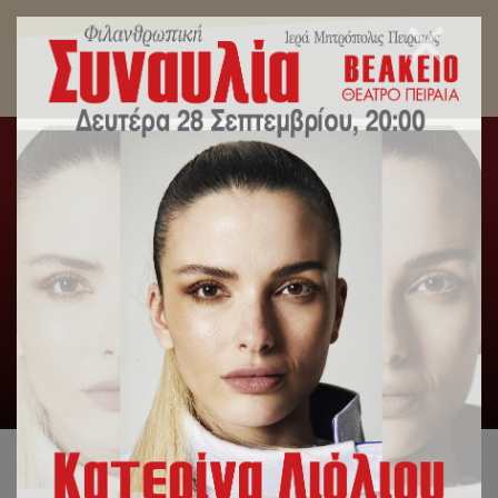
Προσφορά δωρεάν rapid test στο Γηροκομείο
Πειραιώς από την Περιφέρεια Αττικής.
Αρχική
/
Slideshow
,
Δελτία Τύπου
/
Προσφορά δωρεάν
rapid test στο Γηροκομείο Πειραιώς από την Περιφέρεια