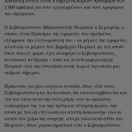
Απόδειξη αυτών είναι η σημερινή δωρεάν προσφορά των
1.000 rapid test για τους εργαζομένους και τους τροφίμους
του ιδρύματος.
Ο Σεβασμιώτατος Μητροπολίτης Πειραιώς κ.Σεραφείμ, ο
οποίος είναι Πρόεδρος της εφορείας του ιδρύματος,
εξέφρασε την ευγνωμοσύνη του – εκ μέρους της εφορείας,
αλλά και εκ μέρους του Δημάρχου Πειραιά, με τον οποίο
όπως πολλές φορές έχει αναφέρει ο Σεβασμιώτατος,
συνδιοικεί το ίδρυμα – στην κα Αντιπεριφερειάρχη
Πειραιά «για την σπουδαία αυτή, δωρεά την οποία μας
εκόμισε σήμερα».
Πρόκειται για μία ενέργεια η οποία, όπως είπε στον
Σεβασμιώτατο η κα Αντωνάκου, θα επαναλαμβάνεται και
για τον λόγο αυτό την συνεχάρη «για το αμέριστο
ενδιαφέρον της για την τρίτη και τέταρτη ηλικία, την
οποία με πολλή επίγνωση και αγάπη διακονούμε εδώ σε
αυτόν τον χώρο της στοργής, στο μεγάλο αυτό σπίτι του
Πειραιά», όπως χαρακτηριστικά είπε ο Σεβασμιώτατος.