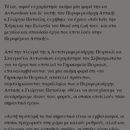
Τέλος, αφού ευχαρίστησε ακόμα μία φορά την κα
Αντωνάκου και δι’ αυτής τον Περιφερειάρχη Αττικής
κ.Γεώργιο Πατούλη, ευχήθηκε να έχουν «πάντοτε την
Χάρη και την Ευλογία του Θεού στη ζωή τους και στο
μεγάλο και σπουδαίο έργο που επιτελούν στην
Περιφέρεια Αττικής».
Από την πλευρά της η Αντιπεριφερειάρχης Πειραιώς κα
Σταυρούλα Αντωνάκου ευχαρίστησε τον Σεβασμιώτατο
για το έργο που επιτελεί το Γηροκομείο Πειραιώς,
επαναλαμβάνοντας για μία ακόμη φορά ότι «το
Γηροκομείο Πειραιώς αποτελεί πρότυπο»,
συμπληρώνοντας παράλληλα πως ο Περιφερειάρχης
Αττικής κ.Γεώργιος Πατούλης «θέλει να συνεχίσουμε να
συνδράμουμε όλους τους φορείς, οι οποίοι επιτελούν τόσο
σημαντικό έργο».
«Αυτή τη στιγμή το πιο σημαντικό είναι οι εμβολιασμοί, οι
οποίοι προχωρούν στη χώρα με καλούς ρυθμούς, αλλά και
ο έλεγχος για τις ευπαθείς ομάδες, οι οποίες είναι εδώ»,