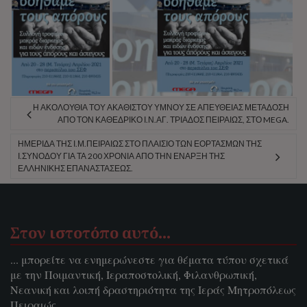
Η ΑΚΟΛΟΥΘΊΑ ΤΟΥ ΑΚΑΘΊΣΤΟΥ ΎΜΝΟΥ ΣΕ ΑΠΕΥΘΕΊΑΣ ΜΕΤΆΔΟΣΗ
ΑΠΌ ΤΟΝ ΚΑΘΕΔΡΙΚΌ Ι.Ν.ΑΓ. ΤΡΙΆΔΟΣ ΠΕΙΡΑΙΏΣ, ΣΤΟ MEGA.
ΗΜΕΡΊΔΑ ΤΗΣ Ι.Μ.ΠΕΙΡΑΙΏΣ ΣΤΟ ΠΛΑΊΣΙΟ ΤΩΝ ΕΟΡΤΑΣΜΏΝ ΤΗΣ
Ι.ΣΥΝΌΔΟΥ ΓΙΑ ΤΑ 200 ΧΡΌΝΙΑ ΑΠΌ ΤΗΝ ΈΝΑΡΞΗ ΤΗΣ
ΕΛΛΗΝΙΚΉΣ ΕΠΑΝΑΣΤΆΣΕΩΣ.
Στον ιστοτόπο αυτό…
... μπορείτε να ενημερώνεστε για θέματα τύπου σχετικά
με την Ποιμαντική, Ιεραποστολική, Φιλανθρωπική,
Νεανική και λοιπή δραστηριότητα της Ιεράς Μητροπόλεως
Πειραιώς.