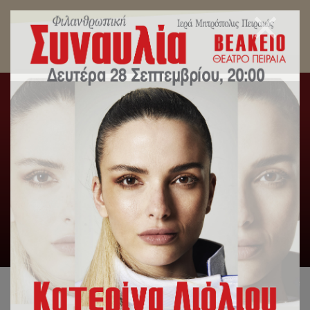
Εκστρατεία αγάπης από την Ι.Μητρόπολη
Πειραιώς και το Στάδιο Ειρήνης και Φιλίας.
Αρχική
/
Slideshow
,
Δελτία Τύπου
/
Εκστρατεία αγάπης
από την Ι.Μητρόπολη Πειραιώς και το Στάδιο Ειρήνης και