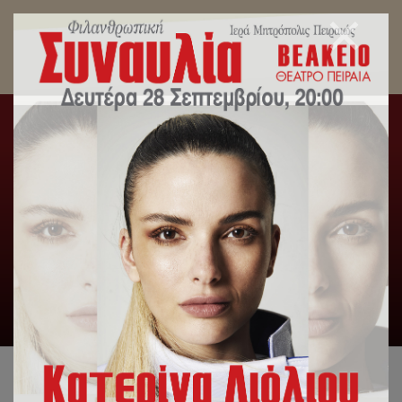
Ποιμαντορική Εγκύκλιος Σεβ. Μητρ. Πειραιώς
κ.Σεραφείμ για την Αγία και Μεγάλη
Τεσσαρακοστή 2021.
Αρχική
/
Slideshow
,
Μηνύματα Σεβασμιωτάτου
/
Ποιμαντορική Εγκύκλιος Σεβ. Μητρ. Πειραιώς κ.Σεραφείμ για