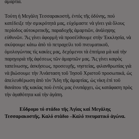
ἁμαρτία.
Τούτη ἡ Μεγάλη Τεσσαρακοστὴ, ἐντός τῆς ὀδύνης, πού
κατέδειξε τήν σμικρότητά μας, εὐχόμαστε νὰ γίνει γιὰ ὅλους
περίοδος αὐτοκριτικῆς, παραδοχῆς ἁμαρτιῶν, ἀνάληψης
εὐθυνῶν. Ἄς γίνει ἀφορμὴ νὰ προσέλθουμε στὴν Ἐκκλησία, νὰ
σκύψουμε κάτω ἀπὸ τὸ πετραχείλι τοῦ πνευματικοῦ,
ὁμολογώντας τὶς κακίες μας, δεχόμενοι τὰ ἐπιτίμια μὰ καὶ τὴν
παρηγοριὰ τῆς ἀφέσεως τῶν ἁμαρτιῶν μας. Ἂς γίνει καιρὸς
ταπείνωσης, ἀσκήσεως, προσευχῆς, νηστείας, φιλανθρωπίας γιὰ
νὰ βιώσουμε τὴν Ἀνάσταση τοῦ Ἰησοῦ Χριστοῦ προσωπικά, ὡς
ἀπελευθέρωση ἀπὸ τὸν Ἄδη τῆς ἁμαρτίας, ὡς νίκη ἐπὶ τοῦ
θανάτου τῆς κακίας ποὺ ἐντός μας ἐνυπάρχει, ὡς κατάφαση πρὸς
τὴν ἀγαθότητα καὶ τὴν ἀγάπη.
Εὔδρομο τό στάδιο τῆς Ἁγίας καί Μεγάλης
Τεσσαρακοστῆς. Καλό στάδιο –Καλό πνευματικό ἀγώνα.