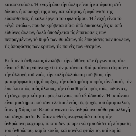
κατασκευάσει. Ἡ ἐνοχὴ ἀπὸ τὴν ἄλλη εἶναι ἡ κατάφαση στὸ
δίκαιο, ἡ ἀποδοχὴ τῆς πραγματικότητας, ἡ ἀφύπνιση τῆς
εὐαισθησίας, ἡ καλλιέργεια τοῦ φιλοτίμου. Ἡ ἐνοχὴ εἶναι τὸ
«ἐγὼ φταίω», ποὺ δὲ κρύβεται πίσω ἀπὸ δικαιολογίες κι ἀπὸ
εὐθύνες ἄλλων, ἀλλὰ ἀποδέχεται τὶς ἐπιπτώσεις τῶν
πεπραγμένων, τὸ θυμὸ τῶν θυμάτων, τὶς ἐπικρίσεις τῶν πολλῶν,
τὶς ἀποφάσεις τῶν κριτῶν, τὶς ποινὲς τῶν θεσμῶν.
Κι ὅταν ὁ ἀνθρωπος ἀναλάβει τὴν εὐθύνη τῶν ἔργων του, τότε
εἶναι σὲ θέση νὰ ἀνοιχτεῖ στὴν μετάνοια. Καὶ μετάνοια σημαίνει
τὴν ἀλλαγὴ τοῦ νοός, τὴν καλὴ ἀλλοίωση τοῦ βίου, τὴν
μεταμόρφωση τῆς ὕπαρξης, τὴν αὐστηρότητα πρὸς τὸν ἑαυτό, τὴν
ἐπιείκια πρὸς τοὺς ἄλλους, τὴν εὐαισθησία πρὸς τοὺς παθόντες,
τὴ συγχωρητικότητα πρὸς ἐκείνους ποὺ σὲ ἀδικοῦν. Ἡ μετάνοια
εἶναι μυστήριο ποὺ συντελεῖται ἐντὸς τῆς ψυχῆς τοῦ ἁμαρτωλοῦ,
ὅταν ἡ Χάρις τοῦ Θεοῦ συναντᾶ τὸν ἀνθρώπινο πόθο γιὰ ἀλλαγὴ
καὶ συγχώρεση. Κι ὅταν ὁ Θεὸς ἀναγνωρίσει τούτη τὴν
ἀνθρώπινη λαχτάρα, τίποτα δὲν μπορεῖ νὰ ἐμποδίσει τὴ λύτρωση
τοῦ ἀνθρώπου, καμία κακία, καὶ κανένα φταίξιμο, καὶ καμία