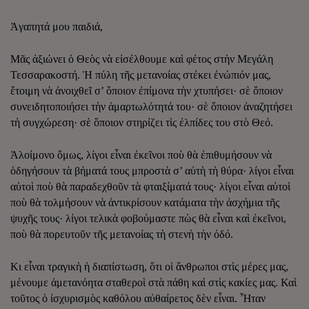
Ἀγαπητά μου παιδιά,
Μᾶς ἀξιώνει ὁ Θεὸς νὰ εἰσέλθουμε καὶ φέτος στὴν Μεγάλη
Τεσσαρακοστή. Ἡ πύλη τῆς μετανοίας στέκει ἐνώπιόν μας,
ἕτοιμη νὰ ἀνοιχθεῖ σ’ ὅποιον ἐπίμονα τὴν χτυπήσει· σὲ ὅποιον
συνειδητοποιήσει τὴν ἁμαρτωλότητά του· σὲ ὅποιον ἀναζητήσει
τὴ συγχώρεση· σὲ ὅποιον στηρίζει τὶς ἐλπίδες του στὸ Θεό.
Ἀλοίμονο ὅμως, λίγοι εἶναι ἐκεῖνοι ποὺ θὰ ἐπιθυμήσουν νὰ
ὁδηγήσουν τὰ βήματά τους μπροστὰ σ’ αὐτὴ τὴ θύρα· λίγοι εἶναι
αὐτοὶ ποὺ θὰ παραδεχθοῦν τὰ φταιξίματά τους· λίγοι εἶναι αὐτοὶ
ποὺ θὰ τολμήσουν νὰ ἀντικρίσουν κατάματα τὴν ἀσχήμια τῆς
ψυχῆς τους· λίγοι τελικὰ φοβούμαστε πὼς θὰ εἶναι καὶ ἐκεῖνοι,
ποὺ θὰ πορευτοῦν τῆς μετανοίας τὴ στενὴ τὴν ὁδό.
Κι εἶναι τραγικὴ ἡ διαπίστωση, ὅτι οἱ ἄνθρωποι στὶς μέρες μας,
μένουμε ἀμετανόητα σταθεροὶ στὰ πάθη καὶ στὶς κακίες μας. Καὶ
τοῦτος ὁ ἰσχυρισμὸς καθόλου αὐθαίρετος δὲν εἶναι. Ἦταν