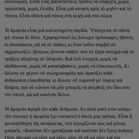
ὀντολογική. Εἶναι ἕνας βασανιστικὸς τρόπος νὰ ὑπάρχεις χωρὶς
προοπτική, χωρὶς ἐλπίδα. Εἶναι μιὰ κίνηση πρὸς τὸ μηδὲν καὶ τὸ
τίποτα. Εἶναι ὀδύνη καὶ πόνος στὴ ψυχὴ καὶ στὸ σῶμα.
Ἡ ἁμαρτία εἶναι μιὰ καλοστημένη παγίδα. Ὑπόσχεται τὰ πάντα
μὰ τίποτα δὲ δίνει. Χρησιμοποιεῖ ὡς δόλωμα πρόσκαιρες ἡδονὲς
κι ἀπολαύσεις γιὰ νὰ σὲ πιάσει, κι ὅταν τοῦτο συμβεῖ σὲ
αἰχμαλωτίζει. Δέσμιος γίνεσαι παθῶν ποὺ σὲ ἔργα σκληρὰ καὶ σὲ
πράξεις αἰσχύνης σὲ ὁδηγοῦν. Καὶ ἐσὺ ἐνεργεῖς χωρὶς νὰ
αἰσθάνεσαι, χωρὶς νὰ καταλαβαίνεις, χωρίς νὰ ἐπικοινωνεῖς. Κι
ἄλλοτε σὲ φέρνει σὲ σκληροκαρδία ποὺ ἀφανίζει κάθε
ἀνθρώπινη εὐαισθησία, κι ἄλλοτε σὲ τυραννᾶ μὲ τύψεις καὶ
θλίψεις ποὺ σὲ κάνουν νὰ μὴν μπορεῖς νὰ ἀνεχθεῖς τὸν ἴδιο σου
τὸν ἑαυτό, μὰ καὶ κανέναν ἄλλον.
Ἡ ἁμαρτία ἀφορᾶ τὸν κάθε ἄνθρωπο. Κι αὐτὸ γιατὶ στὸν κόσμο
τὸν πτωτικὸ ἡ ἁμαρτία ἔχει καταστεῖ ὁ δικός μας τρόπος. Εἶναι ἡ
ψευδαίσθηση τῆς αὐτάρκειας, ποὺ ἰσχυρίζεται πὼς καὶ μόνος
μπορεῖς. «Κανέναν δὲν χρειάζεσαι καὶ κανέναν δὲν ἔχεις ἀνάγκη.
Οὔτε ἀδερφό μὰ οὔτε καὶ φίλο, οὔτε τὴ γῆ μὰ οὔτε καὶ τὸν