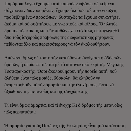
Παρόμοια λόγια ἔχουμε κατὰ καιροὺς διαβάσει σὲ κείμενα
σύγχρονων διανοουμένων, ἔχουμε ἀκούσει σὲ συνεντεύξεις
προβεβλημένων προσώπων, δυστυχῶς τὰ ἔχουμε συναντήσει
ἀκόμα καὶ σὲ συζητήσεις μὲ γνωστοὺς καὶ φίλους. Ὁ πλατὺς
δρόμος τῆς κακίας καὶ τῶν παθῶν ἔχει ἐσχάτως φωταγωγηθεῖ
ἀπὸ τοὺς ἰσχυροὺς προβολεῖς τῆς διαφωτιστικῆς ρητορείας,
πείθοντας ὅλο καὶ περισσότερους νὰ τὸν ἀκολουθήσουν.
Ἀπέναντι ὅμως σὲ τούτη τὴν κατεύθυνση ἀνοίγεται ἡ ὁδὸς τῶν
ἀρετῶν, ἡ ὁποία φωτίζεται μὲ τὸ κατανυκτικὸ κερί τῆς Μεγάλης
Τεσσαρακοστῆς. Ὅσοι ἀκολουθήσουν τὴν πορεία αὐτή, ποὺ
ἀλήθεια εἶναι πὼς μοιάζει δύσκολη, θὰ κληθοῦν νὰ
ἀναμετρηθοῦν μὲ τὴν ἁμαρτία καὶ τὴν ἐνοχή τους, ὥστε νὰ
ἀξιωθοῦν τῆς μετανοίας καὶ τῆς συγχώρεσης.
Τί εἶναι ὅμως ἁμαρτία, καὶ τὶ ἐνοχή; Κι ὁ δρόμος τῆς μετανοίας
πῶς περπατιέται;
Ἡ ἁμαρτία γιὰ τοὺς Πατέρες τῆς Ἐκκλησίας εἶναι μιὰ κατάσταση