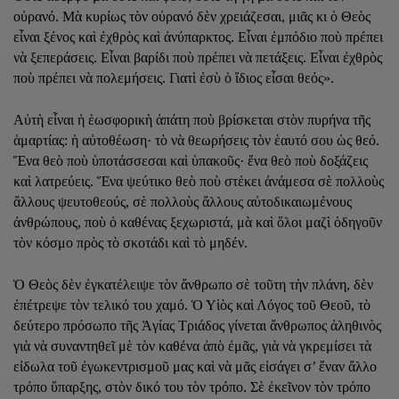
οὐρανό. Μὰ κυρίως τὸν οὐρανό δὲν χρειάζεσαι, μιᾶς κι ὁ Θεὸς
εἶναι ξένος καὶ ἐχθρὸς καὶ ἀνύπαρκτος. Εἶναι ἐμπόδιο ποὺ πρέπει
νὰ ξεπεράσεις. Εἶναι βαρίδι ποὺ πρέπει νὰ πετάξεις. Εἶναι ἐχθρὸς
ποὺ πρέπει νὰ πολεμήσεις. Γιατὶ ἐσὺ ὁ ἴδιος εἶσαι θεός».
Αὐτὴ εἶναι ἡ ἑωσφορικὴ ἀπάτη ποὺ βρίσκεται στὸν πυρήνα τῆς
ἁμαρτίας: ἡ αὐτοθέωση· τὸ νὰ θεωρήσεις τὸν ἑαυτό σου ὡς θεό.
Ἕνα θεὸ ποὺ ὑποτάσσεσαι καὶ ὑπακοῦς· ἕνα θεὸ ποὺ δοξάζεις
καὶ λατρεύεις. Ἕνα ψεύτικο θεὸ ποὺ στέκει ἀνάμεσα σὲ πολλοὺς
ἄλλους ψευτοθεούς, σὲ πολλοὺς ἄλλους αὐτοδικαιωμένους
ἀνθρώπους, ποὺ ὁ καθένας ξεχωριστά, μὰ καὶ ὅλοι μαζὶ ὁδηγοῦν
τὸν κόσμο πρὸς τὸ σκοτάδι καὶ τὸ μηδέν.
Ὁ Θεὸς δὲν ἐγκατέλειψε τὸν ἄνθρωπο σὲ τοῦτη τὴν πλάνη, δὲν
ἐπέτρεψε τὸν τελικό του χαμό. Ὁ Υἱὸς καὶ Λόγος τοῦ Θεοῦ, τὸ
δεύτερο πρόσωπο τῆς Ἁγίας Τριάδος γίνεται ἄνθρωπος ἀληθινὸς
γιὰ νὰ συναντηθεῖ μὲ τὸν καθένα ἀπὸ ἐμᾶς, γιὰ νὰ γκρεμίσει τὰ
εἰδωλα τοῦ ἐγωκεντρισμοῦ μας καὶ νὰ μᾶς εἰσάγει σ’ ἕναν ἄλλο
τρόπο ὕπαρξης, στὸν δικό του τὸν τρόπο. Σὲ ἐκεῖνον τὸν τρόπο