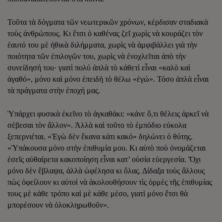
Τοῦτα τὰ δόγματα τῶν νεωτερικῶν χρόνων, κέρδισαν σταδιακὰ
τοὺς ἀνθρώπους. Κι ἔτσι ὁ καθένας ζεῖ χωρὶς νὰ κουράζει τὸν
ἑαυτό του μὲ ἠθικὰ διλήμματα, χωρὶς νὰ ἀμφιβάλλει γιὰ τὴν
ποιότητα τῶν ἐπιλογῶν του, χωρὶς νὰ ἐνοχλεῖται ἀπὸ τὴν
συνείδησή του· γιατὶ πολύ ἀπλὰ τὸ κάθετὶ εἶναι «καλὸ καὶ
ἀγαθό», μόνο καὶ μόνο ἐπειδὴ τὸ θέλω «ἐγώ». Τόσο ἀπλὰ εἶναι
τὰ πράγματα στὴν ἐποχή μας.
Ὑπάρχει φυσικὰ ἐκεῖνο τὸ ἀγκαθάκι: «κάνε ὅ,τι θέλεις ἀρκεῖ νὰ
σέβεσαι τὸν ἄλλον». Ἀλλὰ καὶ τοῦτο τὸ ἐμπόδιο εὐκολα
ξεπερνιέται. «Ἐγὼ δὲν ἔκανα κάτι κακό» δηλώνει ὁ θύτης.
«Ὑπάκουσα μόνο στὴν ἐπιθυμία μου. Κι αὐτὸ ποὺ ὀνομάζεται
ἐσεῖς αὐθαίρετα κακοποίηση εἶναι κατ’ οὐσία εὐεργεσία. Ὄχι
μόνο δὲν ἔβλαψα, ἀλλὰ ὠφέλησα κι ὅλας. Δίδαξα τοὺς ἄλλους
πὼς ὀφείλουν κι αὐτοὶ νὰ ἀκολουθήσουν τὶς ὁρμὲς τῆς ἐπιθυμίας
τους μὲ κάθε τρόπο καὶ μὲ κάθε μέσο, γιατὶ μόνο ἔτσι θὰ
μπορέσουν νὰ ὁλοκληρωθοῦν».