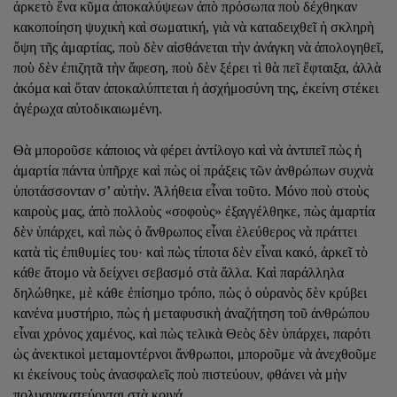
ἀρκετὸ ἕνα κῦμα ἀποκαλύψεων ἀπὸ πρόσωπα ποὺ δέχθηκαν
κακοποίηση ψυχικὴ καὶ σωματική, γιὰ νὰ καταδειχθεῖ ἡ σκληρὴ
ὄψη τῆς ἁμαρτίας, ποὺ δὲν αἰσθάνεται τὴν ἀνάγκη νὰ ἀπολογηθεῖ,
ποὺ δὲν ἐπιζητᾶ τὴν ἄφεση, ποὺ δὲν ξέρει τὶ θὰ πεῖ ἔφταιξα, ἀλλὰ
ἀκόμα καὶ ὅταν ἀποκαλύπτεται ἡ ἀσχήμοσύνη της, ἐκείνη στέκει
ἀγέρωχα αὐτοδικαιωμένη.
Θὰ μποροῦσε κάποιος νὰ φέρει ἀντίλογο καὶ νὰ ἀντιπεῖ πὼς ἡ
ἁμαρτία πάντα ὑπῆρχε καὶ πὼς οἱ πράξεις τῶν ἀνθρώπων συχνὰ
ὑποτάσσονταν σ’ αὐτὴν. Ἀλήθεια εἶναι τοῦτο. Μόνο ποὺ στοὺς
καιροὺς μας, ἀπὸ πολλοὺς «σοφοὺς» ἐξαγγέλθηκε, πὼς ἁμαρτία
δὲν ὑπάρχει, καὶ πὼς ὁ ἄνθρωπος εἶναι ἐλεύθερος νὰ πράττει
κατὰ τὶς ἐπιθυμίες του· καὶ πὼς τίποτα δὲν εἶναι κακό, ἀρκεῖ τὸ
κάθε ἄτομο νὰ δείχνει σεβασμό στὰ ἄλλα. Καὶ παράλληλα
δηλώθηκε, μὲ κάθε ἐπίσημο τρόπο, πὼς ὁ οὐρανὸς δὲν κρύβει
κανένα μυστήριο, πὼς ἡ μεταφυσικὴ ἀναζήτηση τοῦ ἀνθρώπου
εἶναι χρόνος χαμένος, καὶ πὼς τελικὰ Θεὸς δὲν ὑπάρχει, παρότι
ὡς ἀνεκτικοὶ μεταμοντέρνοι ἄνθρωποι, μποροῦμε νὰ ἀνεχθοῦμε
κι ἐκείνους τοὺς ἀνασφαλεῖς ποὺ πιστεύουν, φθάνει νὰ μὴν
πολυανακατεύονται στὰ κοινά.