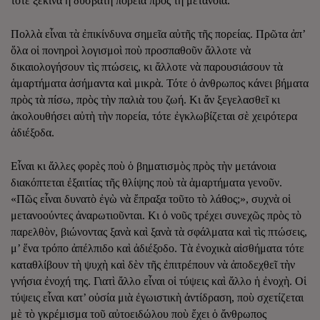
τότε ξεκινᾶ ἡ δύσβατη πορεία πρὸς τὴ μετάνοια.
Πολλὰ εἶναι τὰ ἐπικίνδυνα σημεῖα αὐτῆς τῆς πορείας. Πρῶτα ἀπ’
ὅλα οἱ πονηροὶ λογισμοὶ ποὺ προσπαθοῦν ἄλλοτε νὰ
δικαιολογήσουν τὶς πτώσεις, κι ἄλλοτε νὰ παρουσιάσουν τὰ
ἁμαρτήματα ἀσήμαντα καὶ μικρὰ. Τότε ὁ ἀνθρωπος κάνει βήματα
πρὸς τὰ πίσω, πρὸς τὴν παλιὰ του ζωή. Κι ἄν ξεγελασθεῖ κι
ἀκολουθήσει αὐτὴ τὴν πορεία, τότε ἐγκλωβίζεται σὲ χειρότερα
ἀδιέξοδα.
Εἶναι κι ἄλλες φορὲς ποὺ ὁ βηματισμὸς πρὸς τὴν μετάνοια
διακόπτεται ἐξαιτίας τῆς θλίψης ποὺ τὰ ἁμαρτήματα γενοῦν.
«Πῶς εἶναι δυνατὸ ἐγὼ νὰ ἔπραξα τοῦτο τὸ λάθος;», συχνὰ οἱ
μετανοούντες ἀναρωτιοῦνται. Κι ὁ νοῦς τρέχει συνεχῶς πρὸς τὸ
παρελθὸν, βιώνοντας ξανὰ καὶ ξανὰ τὰ σφάλματα καὶ τὶς πτώσεις,
μ’ ἕνα τρόπο ἀπέλπιδο καὶ ἀδιέξοδο. Τὰ ἐνοχικὰ αἰσθήματα τότε
καταθλίβουν τὴ ψυχὴ καὶ δὲν τῆς ἐπιτρέπουν νὰ ἀποδεχθεῖ τὴν
γνήσια ἐνοχή της. Γιατὶ ἄλλο εἶναι οἱ τύψεις καὶ ἄλλο ἡ ἐνοχὴ. Οἱ
τύψεις εἶναι κατ’ οὐσία μιὰ ἐγωιστικὴ ἀντίδραση, ποὺ σχετίζεται
μὲ τὸ γκρέμισμα τοῦ αὐτοειδώλου ποὺ ἔχει ὁ ἄνθρωπος