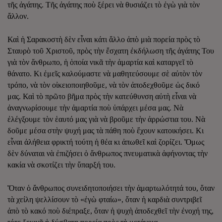
τῆς ἀγάπης. Τῆς ἀγάπης ποὺ ξέρει νὰ θυσιάζει τὸ ἐγὼ γιὰ τὸν
ἄλλον.
Καὶ ἡ Σαρακοστὴ δὲν εἶναι κάτι ἄλλο ἀπὸ μιὰ πορεία πρὸς τὸ
Σταυρὸ τοῦ Χριστοῦ, πρὸς τὴν ἔσχατη ἐκδήλωση τῆς ἀγάπης Του
γιὰ τὸν ἄνθρωπο, ἡ ὁποία νικᾶ τὴν ἁμαρτία καὶ καταργεῖ τὸ
θάνατο. Κι ἐμεῖς καλούμαστε νὰ μαθητεύσουμε σὲ αὐτὸν τὸν
τρόπο, νὰ τὸν οἰκειοποιηθοῦμε, νὰ τὸν ἀποδεχθοῦμε ὡς δικό
μας. Καὶ τὸ πρῶτο βῆμα πρὸς τὴν κατεύθυνση αὐτὴ εἶναι νὰ
ἀναγνωρίσουμε τὴν ἁμαρτία ποὺ ὑπάρχει μέσα μας. Νὰ
ἐλέγξουμε τὸν ἑαυτό μας γιὰ νὰ βροῦμε τὴν ἀρρώστια του. Νὰ
δοῦμε μέσα στὴν ψυχή μας τὰ πάθη ποὺ ἔχουν κατοικήσει. Κι
εἶναι ἀλήθεια φρικτή τούτη ἡ θέα κι ἀπωθεῖ καὶ ζορίζει. Ὅμως
δὲν δύναται νὰ ἐπιζήσει ὁ ἄνθρωπος πνευματικὰ ἀφήνοντας τὴν
κακία νὰ σκοτίζει τὴν ὕπαρξή του.
Ὅταν ὁ ἄνθρωπος συνειδητοποιήσει τὴν ἁμαρτωλότητά του, ὅταν
τὰ χείλη ψελλίσουν τὸ «ἐγὼ φταίω», ὅταν ἡ καρδιὰ συντριβεῖ
ἀπὸ τὸ κακό ποὺ διέπραξε, ὅταν ἡ ψυχὴ ἀποδεχθεῖ τὴν ἐνοχή της,