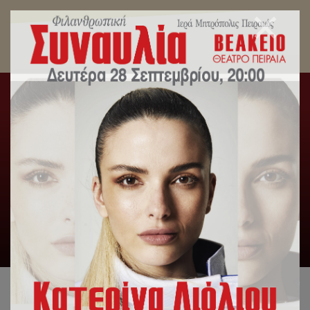
Η Μητρόπολη των Εορτών, στον Καθεδρικό Ιερό
Ναό Αγίας Τριάδος Πειραιώς.
Αρχική
/
Slideshow
,
Δελτία Τύπου
,
Λατρευτική Ζωή
,
Μηνύματα Σεβασμιωτάτου
/
Η Μητρόπολη των Εορτών,