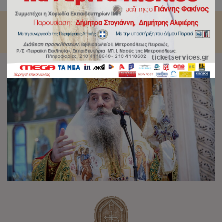
στον Καθεδρικό Ιερό Ναό Αγίας Τριάδος Πειραιώς.