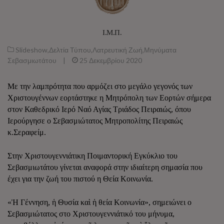
Ι.Μ.Π.
Slideshow
,
Δελτία Τύπου
,
Λατρευτική Ζωή
,
Μηνύματα
Σεβασμιωτάτου
|
25 Δεκεμβρίου 2020
Με την λαμπρότητα που αρμόζει στο μεγάλο γεγονός των
Χριστουγέννων εορτάστηκε η Μητρόπολη των Εορτών σήμερα
στον Καθεδρικό Ιερό Ναό Αγίας Τριάδος Πειραιώς, όπου
Ιερούργησε ο Σεβασμιώτατος Μητροπολίτης Πειραιώς
κ.Σεραφείμ.
Στην Χριστουγεννιάτικη Ποιμαντορική Εγκύκλιο του
Σεβασμιωτάτου γίνεται αναφορά στην ιδιαίτερη σημασία που
έχει για την ζωή του πιστού η Θεία Κοινωνία.
«Ἡ Γέννηση, ἡ Θυσία καὶ ἡ θεία Κοινωνία», σημειώνει ο
Σεβασμιώτατος στο Χριστουγεννιάτικό του μήνυμα,