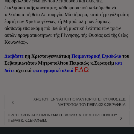
«προβάλλουν ἐνώπιον τοῦ λειτουργοῦ καὶ ὅλης τῆς
ἐκκλησιαστικῆς κοινότητας, κάθε φορὰ ποὺ καλούμεθα νὰ
τελέσουμε τὴ θεία Λειτουργία. Μὰ σήμερα, κατὰ τὴ μεγάλη αὐτὴ
ἑορτὴ τῶν Χριστουγέννων, τὴ Μητρόπολη τῶν ἑορτῶν,
αἰσθανόμεθα ἀκόμη πιὸ βαθιὰ τὴ μυστικὴ ἐνότητα τῶν τριῶν
αὐτῶν πραγματικοτήτων: τῆς Γέννησης, τῆς Θυσίας καὶ τῆς θείας
Κοινωνίας».
Διαβάστε
ηη Χριστουγεννιάτικη
Ποιμαντορική Εγκύκλιο
του
Σεβασμιωτάτου Μητροπολίτου Πειραιώς κ.Σεραφείμ
και
ΕΔΩ
δείτε
σχετικό
φωτογραφικό υλικό
ΧΡΙΣΤΟΥΓΕΝΝΙΆΤΙΚΗ ΠΟΙΜΑΝΤΟΡΙΚΉ ΕΓΚΎΚΛΙΟΣ ΣΕΒ.
ΜΗΤΡΟΠΟΛΊΤΟΥ ΠΕΙΡΑΙΏΣ Κ.ΣΕΡΑΦΕΊΜ.
ΠΡΩΤΟΧΡΟΝΙΆΤΙΚΟ ΜΉΝΥΜΑ ΣΕΒΑΣΜΙΩΤΆΤΟΥ ΜΗΤΡΟΠΟΛΊΤΟΥ
ΠΕΙΡΑΙΏΣ Κ.ΣΕΡΑΦΕΊΜ.