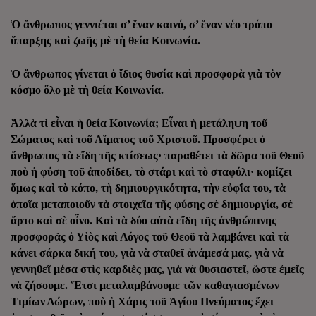
Ὁ ἄνθρωπος γεννιέται σ’ ἕναν καινό, σ’ ἕναν νέο τρόπο
ὕπαρξης καὶ ζωῆς μὲ τὴ θεία Κοινωνία.
Ὁ ἄνθρωπος γίνεται ὁ ἴδιος θυσία καὶ προσφορὰ γιὰ τὸν
κόσμο ὅλο μὲ τὴ θεία Κοινωνία.
Ἀλλὰ τὶ εἶναι ἡ θεία Κοινωνία; Εἶναι ἡ μετάληψη τοῦ
Σώματος καὶ τοῦ Αἵματος τοῦ Χριστοῦ. Προσφέρει ὁ
ἄνθρωπος τὰ εἴδη τῆς κτίσεως· παραθέτει τὰ δῶρα τοῦ Θεοῦ
ποὺ ἡ φύση τοῦ ἀποδίδει, τὸ στάρι καὶ τὸ σταφύλι· κομίζει
ὅμως καὶ τὸ κόπο, τὴ δημιουργικότητα, τὴν εὐφΐα του, τὰ
ὁποῖα μεταποιοῦν τὰ στοιχεῖα τῆς φύσης σὲ δημιουργία, σὲ
ἄρτο καὶ σὲ οἶνο. Καὶ τὰ δύο αὐτὰ εἴδη τῆς ἀνθρώπινης
προσφορᾶς ὁ Υἱὸς καὶ Λόγος τοῦ Θεοῦ τὰ λαμβάνει καὶ τὰ
κάνει σάρκα δική του, γιὰ νὰ σταθεῖ ἀνάμεσά μας, γιὰ νὰ
γεννηθεῖ μέσα στὶς καρδιὲς μας, γιὰ νὰ θυσιαστεῖ, ὥστε ἐμεῖς
νὰ ζήσουμε. Ἔτσι μεταλαμβάνουμε τῶν καθαγιασμένων
Τιμίων Δώρων, ποὺ ἡ Χάρις τοῦ Ἁγίου Πνεύματος ἔχει