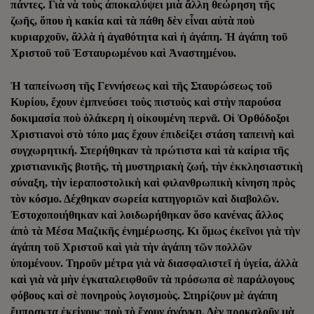
πάντες. Γιὰ νὰ τοὺς ἀποκαλύψει μιὰ ἄλλη θεώρηση τῆς
ζωῆς, ὅπου ἡ κακία καὶ τὰ πάθη δὲν εἶναι αὐτὰ ποὺ
κυριαρχοῦν, ἄλλὰ ἡ ἀγαθότητα καὶ ἡ ἀγάπη. Ἡ ἀγάπη τοῦ
Χριστοῦ τοῦ Ἐσταυρωμένου καὶ Ἀναστημένου.
Ἡ ταπείνωση τῆς Γεννήσεως καὶ τῆς Σταυρώσεως τοῦ
Κυρίου, ἔχουν ἐμπνεύσει τοὺς πιστοὺς καὶ στὴν παρούσα
δοκιμασία ποὺ ὁλάκερη ἡ οἰκουμένη περνᾶ. Οἱ Ὁρθόδοξοι
Χριστιανοὶ στὸ τόπο μας ἔχουν ἐπιδείξει στάση ταπεινὴ καὶ
συγχωρητική. Στερήθηκαν τὰ πρώτιστα καὶ τὰ καίρια τῆς
χριστιανικῆς βιοτῆς, τὴ μυστηριακὴ ζωή, τὴν ἐκκλησιαστικὴ
σύναξη, τὴν ἱεραποστολικὴ καὶ φιλανθρωπικὴ κίνηση πρὸς
τὸν κόσμο. Δέχθηκαν σωρεία κατηγοριῶν καὶ διαβολῶν.
Ἐστοχοποιήθηκαν καὶ λοιδωρήθηκαν ὅσο κανένας ἄλλος
ἀπὸ τὰ Μέσα Μαζικῆς ἐνημέρωσης. Κι ὅμως ἐκεῖνοι γιὰ τὴν
ἀγάπη τοῦ Χριστοῦ καὶ γιὰ τὴν ἀγάπη τῶν πολλῶν
ὑπομένουν. Τηροῦν μέτρα γιὰ νὰ διασφαλιστεῖ ἡ ὑγεία, ἀλλὰ
καὶ γιὰ νὰ μὴν ἐγκαταλειφθοῦν τὰ πρόσωπα σὲ παράλογους
φόβους καὶ σὲ πονηροὺς λογισμοὺς. Στηρίζουν μὲ ἀγάπη
ἔμπρακτα ἐκείνους ποὺ τὸ ἔχουν ἀνάγκη. Δὲν προκαλοῦν μὰ