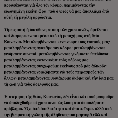
προσεύχονται γιὰ ὅλο τὸν κόσμο, περιμένοντας τὴν
εὐλογημένη ἐκείνη ὥρα, ποὺ ὁ Θεὸς θὰ μᾶς ἀπαλλάξει ἀπὸ
αὐτὴ τὴ μεγάλη ἀρρώστια.
Ὅμως αὐτὴ ἡ ὑπεύθυνη στάση τῶν χριστιανῶν, ὀφείλεται
καὶ διαμορφώνεται μέσα ἀπὸ τὴ μετοχή μας στὴ θεία
Κοινωνία. Μεταλαμβάνοντας κενώνουμε τοὺς ἑαυτούς μας·
μεταλαμβάνοντας ἀγαπᾶμε τὸν κόσμο· μεταλαμβάνοντας
γινόμαστε συνετοί· μεταλαμβάνοντας γινόμαστε ὑπεύθυνοι·
μεταλαμβάνοντας κατανικᾶμε τοὺς φόβους μας·
μεταλαμβάνοντας συγχωροῦμε ἐκείνους ποὺ μᾶς ἀδικοῦν·
μεταλαμβάνοντας νοιαζόμαστε γιὰ τοὺς πειρασμούς τῶν
ἄλλων· μεταλαμβάνοντας θυσιάζουμε ἀκόμα καὶ τὴν ἴδια μας
τὴ ζωὴ γιὰ τοὺς ἀδελφοὺς μας.
Ἡ στέρηση τῆς θείας Κοινωνίας δὲν εἶναι κάτι ποὺ μποροῦμε
νὰ ἀποδεχθοῦμε οἱ χριστιανοὶ ὡς λύση στὸ ὁποιοδήποτε
πρόβλημα. Ὄχι ἀπὸ ἀπολυτότητα καὶ ἀπὸ πεῖσμα, ἀλλὰ ἀπὸ
τὴν βιωματικὴ γνώση τῆς ἀλήθειας ποὺ μαρτυρᾶ ἐδῶ καὶ