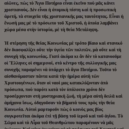
αἰῶνες, πὼς τὸ Ἅγιο Ποτήριο εἶναι ἐκεῖνο ποὺ μᾶς κάνει
χριστιανοὺς. Δὲν εἶναι ἡ ἀτομικὴ πίστη καὶ ἡ προσωπικὴ
ἀρετή, τὰ στοιχεῖα τῆς χριστιανικῆς μας ταυτότητας. Εἶναι ἡ
ἕνωσή μας μὲ τὸ πρόσωπο τοῦ Χριστοῦ, ἡ ὁποία λαμβάνει
χώρα μέσα στὴν ἱστορία, μὲ τὴ θεία Μετάληψη.
Ἡ στέρηση τῆς θείας Κοινωνίας μὲ τρόπο βίαιο καὶ στανικό
δὲν διασφαλίζει οὔτε τὴν ὑγεία τῶν πολιτῶν, μὰ οὔτε καὶ τὴ
συνοχὴ τῆς κοινωνίας. Γιατὶ ἀκόμα κι ἄν δὲν τὸ κατανοοῦμε
οἱ Ἕλληνες οἱ σημερινοί, στὸ κέντρο τῆς συλλογικῆς μας
συνοχῆς παραμένει νὰ ὑπάρχει τὸ ἅγιο Ποτήριο. Τοῦτο τὸ
αἰσθανόμασταν πάντα κατὰ τὴν ἡμέρα αὐτὴ τῶν
Χριστουγέννων, ὅταν οἱ ναοὶ μας κατακλύζονταν ἀπὸ
πρόσωπα, ποὺ παρότι κατὰ τὸν ὑπόλοιπο χρόνο δὲν
προσέρχονταν στὴ μυστηριακὴ ζωή, τὴ μέρα αὐτὴ δειλᾶ καὶ
ἀμήχανα ἴσως, ὁδηγοῦσαν τὰ βήματά τους πρὸς τὴν θεία
Κοινωνία. Αὐτοὶ μαρτυροῦν πὼς ὁ κοινὸς μας βίος
συγκροτεῖται ἀκόμα ἐπὶ τῇ βάσῃ τοῦ ἱεροῦ καὶ τοῦ ἁγίου. Τὸ
Σῶμα καὶ τὸ Αἷμα τοῦ Θεανθρώπου παραμένουν νὰ μᾶς