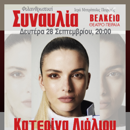
Χριστουγεννιάτικη Ποιμαντορική Εγκύκλιος
Σεβ. Μητροπολίτου Πειραιώς κ.Σεραφείμ.
Αρχική
/
Slideshow
,
Μηνύματα Σεβασμιωτάτου
/
Χριστουγεννιάτικη Ποιμαντορική Εγκύκλιος Σεβ.