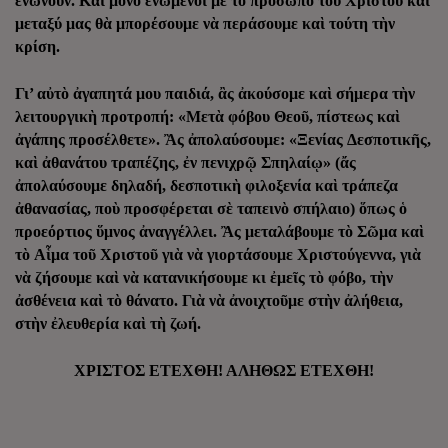
ἑνώνουν. Καὶ μόνο ἑνωμένοι μὲ τὸ πρόσωπο τοῦ Χριστοῦ καὶ
μεταξύ μας θὰ μπορέσουμε νὰ περάσουμε καὶ τούτη τὴν
κρίση.
Γι’ αὐτὸ ἀγαπητά μου παιδιά, ἂς ἀκούσομε καὶ σήμερα τὴν
λειτουργικὴ προτροπή: «Μετὰ φόβου Θεοῦ, πίστεως καὶ
ἀγάπης προσέλθετε». Ἂς ἀπολαύσουμε: «Ξενί
ας
Δεσποτικῆς
,
καὶ
ἀθανάτου
τραπέζης
,
ἐν
πενιχρῷ Σπηλαί
ῳ»
(
ἄς
ἀπολαύσουμε
δηλαδή
,
δεσποτικὴ
φιλοξενία
καὶ
τράπεζα
ἀθανασίας,
ποὺ
προσφέρεται
σὲ
ταπεινὸ
σπήλαιο
)
ὅπως
ὁ
προεόρτιος
ὕμνος
ἀναγγέλλει
.
Ἂς
μεταλάβουμε
τὸ
Σῶμα
καὶ
τὸ
Αἷμα
τοῦ
Χριστοῦ
γιὰ
νὰ
γιορτάσουμε
Χριστούγεννα
,
γιὰ
νὰ
ζήσουμε
καὶ
νὰ
κατανικήσουμε κι ἐμεῖς τὸ φόβο, τὴν
ἀσθένεια καὶ τὸ θάνατο. Γιὰ νὰ ἀνοιχτοῦμε στὴν ἀλήθεια,
στὴν ἐλευθερία καὶ τὴ ζωή.
ΧΡΙΣΤΟΣ ΕΤΕΧΘΗ! ΑΛΗΘΩΣ ΕΤΕΧΘΗ!