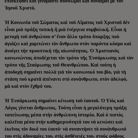
ἐπισκεφθεῖ καὶ γινόμαστε σύσσωμοι καὶ σύναιμοι μὲ τὸν
Ἰησοῦ Χριστό.
Ἡ Κοινωνία τοῦ Σώματος καὶ τοῦ Αἵματος τοῦ Χριστοῦ δὲν
εἶναι μιὰ πράξη τυπικὴ ἢ μιὰ ἐνέργεια συμβολική. Εἶναι ἡ
μετοχὴ τοῦ ἀνθρώπου σ’ ἕναν ἄλλο τρόπο ὕπαρξης ποὺ
ἁγιάζει καὶ χαριτώνει τὸν ἄνθρωπο στὸν παρόντα κόσμο καὶ
ἀνοίγει τὴν προοπτικὴ τῆς αἰωνιότητας. Ὁ Χριστιανὸς
κοινωνώντας ἀποδέχεται τὸν τρόπο τῆς Ἐνσάρκωσης καὶ τὸν
τρόπο τῆς Σταύρωσης τοῦ Θεανθρώπου. Καὶ τούτη ἡ
ἀποδοχὴ σημαίνει πολλὰ γιὰ τὸν κοινωνικό του βίο, γιὰ τὴ
στάση ποὺ κρατᾶ ἀπέναντι στὸ συνάνθρωπο, στὸν ἀδελφό,
μὰ καὶ στὸν ἔχθρό του.
Ἡ Ἐνσάρκωση σημαίνει κένωση τοῦ ἑαυτοῦ. Ὁ Υἱὸς καὶ
Λόγος γίνεται ἄνθρωπος. Τούτη εἶναι ἡ μεγαλύτερη πράξη
ταπείνωσης μέσα στὴν ἀνθρώπινη ἱστορία. Καὶ ὁ πιστὸς
καλεῖται μέσα στὴν καθημερινότητά του νὰ κενώσει καὶ
ἐκεῖνος τὸν δικό του ἑαυτό· νὰ συναντήσει τὸ συνάνθρωπό
του στὶς ἀδυναμίες του, στὶς ἀσθένειές του, στοὺς φόβους