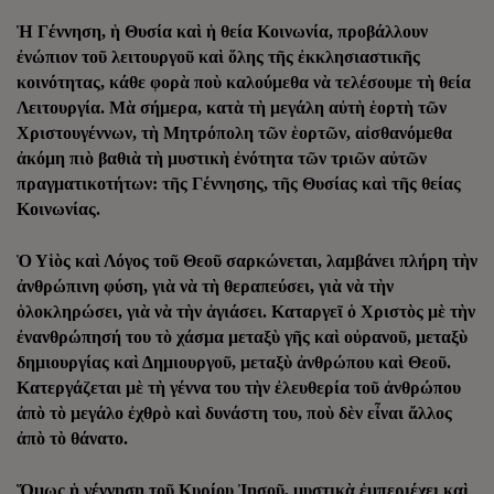
Ἡ Γέννηση, ἡ Θυσία καὶ ἡ θεία Κοινωνία, προβάλλουν
ἐνώπιον τοῦ λειτουργοῦ καὶ ὅλης τῆς ἐκκλησιαστικῆς
κοινότητας, κάθε φορὰ ποὺ καλούμεθα νὰ τελέσουμε τὴ θεία
Λειτουργία. Μὰ σήμερα, κατὰ τὴ μεγάλη αὐτὴ ἑορτὴ τῶν
Χριστουγέννων, τὴ Μητρόπολη τῶν ἑορτῶν, αἰσθανόμεθα
ἀκόμη πιὸ βαθιὰ τὴ μυστικὴ ἐνότητα τῶν τριῶν αὐτῶν
πραγματικοτήτων: τῆς Γέννησης, τῆς Θυσίας καὶ τῆς θείας
Κοινωνίας.
Ὁ Υἱὸς καὶ Λόγος τοῦ Θεοῦ σαρκώνεται, λαμβάνει πλήρη τὴν
ἀνθρώπινη φύση, γιὰ νὰ τὴ θεραπεύσει, γιὰ νὰ τὴν
ὁλοκληρώσει, γιὰ νὰ τὴν ἁγιάσει. Καταργεῖ ὁ Χριστὸς μὲ τὴν
ἐνανθρώπησή του τὸ χάσμα μεταξὺ γῆς καὶ οὐρανοῦ, μεταξὺ
δημιουργίας καὶ Δημιουργοῦ, μεταξὺ ἀνθρώπου καὶ Θεοῦ.
Κατεργάζεται μὲ τὴ γέννα του τὴν ἐλευθερία τοῦ ἀνθρώπου
ἀπὸ τὸ μεγάλο ἐχθρὸ καὶ δυνάστη του, ποὺ δὲν εἶναι ἄλλος
ἀπὸ τὸ θάνατο.
Ὅμως ἡ γέννηση τοῦ Κυρίου Ἰησοῦ, μυστικὰ ἐμπεριέχει καὶ