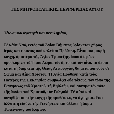
ΤΗΣ ΜΗΤΡΟΠΟΛΙΤΙΚΗΣ ΠΕΡΙΦΕΡΕΙΑΣ ΑΥΤΟΥ
Τέκνα μου ἀγαπητὰ καὶ πεφιλημένα,
Σὲ κάθε Ναό, ἐντὸς τοῦ Ἁγίου Βήματος βρίσκεται χῶρος
ἱερὸς καὶ φρικτὸς ποὺ καλεῖται Πρόθεση. Εἶναι μιὰ μικρὴ
κόγχη, ἀριστερὰ τῆς Ἁγίας Τραπέζης, ὅπου ὁ ἱερέας
προσκομίζει τὰ Τίμια Δώρα, τὸν ἄρτο καὶ τὸν οἶνο, τὰ ὁποία
κατὰ τὴ διάρκεια τῆς Θείας Λειτουργίας θὰ μεταποιηθοῦν σὲ
Σῶμα καὶ Αἷμα Χριστοῦ. Ἡ Ἁγία Πρόθεση κατὰ τοὺς
Πατέρες τῆς Ἑκκλησίας συμβολίζει δύο τόπους, τὸν τόπο τῆς
Γεννήσεως τοῦ Χριστοῦ, τὴ Βηθλεέμ, καὶ συνάμα τὸν τόπο
τῆς θυσίας τοῦ Χριστοῦ, τὸν Γολγοθά. Γι’ αὐτὸ καὶ
συνηθίζεται στὴν κόγχη τῆς προθέσεως νὰ ἁγιογραφεῖται
ἄλλοτε ἡ εἰκόνα τῆς Γεννήσεως καὶ ἄλλοτε ἡ ἄκρα
Ταπείνωσις τοῦ Κυρίου.