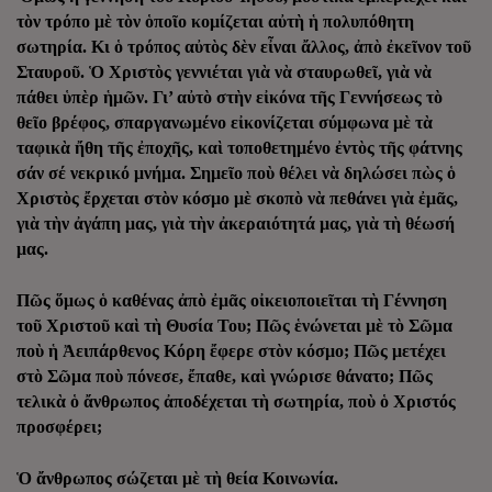
τὸν τρόπο μὲ τὸν ὁποῖο κομίζεται αὐτὴ ἡ πολυπόθητη
σωτηρία. Κι ὁ τρόπος αὐτὸς δὲν εἶναι ἄλλος, ἀπὸ ἐκεῖνον τοῦ
Σταυροῦ. Ὁ Χριστὸς γεννιέται γιὰ νὰ σταυρωθεῖ, γιὰ νὰ
πάθει ὑπὲρ ἡμῶν. Γι’ αὐτὸ στὴν εἰκόνα τῆς Γεννήσεως τὸ
θεῖο βρέφος, σπαργανωμένο εἰκονίζεται σύμφωνα μὲ τὰ
ταφικὰ ἤθη τῆς ἐποχῆς, καὶ τοποθετημένο ἐντὸς τῆς φάτνης
σάν σέ νεκρικό μνήμα. Σημεῖο ποὺ θέλει νὰ δηλώσει πὼς ὁ
Χριστὸς ἔρχεται στὸν κόσμο μὲ σκοπὸ νὰ πεθάνει γιὰ ἐμᾶς,
γιὰ τὴν ἀγάπη μας, γιὰ τὴν ἀκεραιότητά μας, γιὰ τὴ θέωσή
μας.
Πῶς ὅμως ὁ καθένας ἀπὸ ἐμᾶς οἰκειοποιεῖται τὴ Γέννηση
τοῦ Χριστοῦ καὶ τὴ Θυσία Του; Πῶς ἑνώνεται μὲ τὸ Σῶμα
ποὺ ἡ Ἀειπάρθενος Κόρη ἔφερε στὸν κόσμο; Πῶς μετέχει
στὸ Σῶμα ποὺ πόνεσε, ἔπαθε, καὶ γνώρισε θάνατο; Πῶς
τελικὰ ὁ ἄνθρωπος ἀποδέχεται τὴ σωτηρία, ποὺ ὁ Χριστός
προσφέρει;
Ὁ ἄνθρωπος σώζεται μὲ τὴ θεία Κοινωνία.