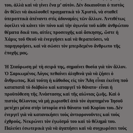
του, ἀλλὰ καὶ νὰ γίνει ἕνα μ’ αὐτὸν. Δὲν δικαιοῦται ὁ πιστὸς
ἄν θέλει νὰ ἀκολουθεῖ πραγματικὰ τὸ Χριστό, νὰ σταθεῖ
ὑπεροπτικὰ ἀπέναντι στὶς ἀδυναμίες τῶν ἄλλων. Ἀντιθέτως
ὀφείλει νὰ κάνει τὸν πόνο καὶ τὴν ἀγωνία τοῦ κάθε ἀνθρώπου
θέματα δικά του, αἰτίες προσευχῆς καὶ ἄσκησης, ὥστε ἡ
Χάρις τοῦ Θεοῦ νὰ ἐνεργήσει καὶ νὰ θεραπεύσει, νὰ
παρηγορήσει, καὶ νὰ σώσει τὸν μπερδεμένο ἄνθρωπο τῆς
ἐποχῆς μας.
Ἡ Σταύρωση μὲ τὴ σειρά της, σημαίνει θυσία γιὰ τὸν ἄλλον.
Ὁ Σαρκωμένος Λόγος πεθαίνει ἀληθινὰ γιὰ νὰ ζήσει ὁ
ἄνθρωπος. Καὶ τούτη ἡ κάθοδος εἰς τὸν Ἅδη εἶναι ἐκείνη ποὺ
καταπατᾶ τὸ διάβολο καὶ καταργεῖ τὸ θάνατο· εἶναι ἡ
προϋπόθεση τῆς Ἀνάστασης καὶ τῆς αἰώνιας ζωῆς. Καὶ ὁ
πιστὸς θέλοντας νὰ μὴ χωρισθεῖ ἀπὸ τὸν ἀγαπημένο Ἰησοῦ
μετέχει μέσα στὴν ἱστορία στὸ θάνατο τοῦ Κυρίου του. Δὲν
ἐνεργεῖ γιὰ νὰ κατανικήσει τοὺς ἀντιφρονοῦντες καὶ τοὺς
ἐχθροὺς. Νεκρώνει τὸν ἐγωϊσμό του καὶ τὸ θέλημά του.
Παλεύει ἐσωτερικὰ γιὰ νὰ ἀγαπήσει καὶ νὰ συγχωρέσει τοὺς