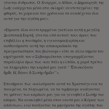
γίνεται άνθρωπος. Ο Άναρχος, ο Αΐδιος, ο Δημιουργός της
ζωής εισέρχεται μέσα στις σκληρές συντεταγμένες της
φθοράς, το χώρο και τον χρόνο και τα αναδέχεται όλα
αυτά για την αγάπη μας».
«Είμαστε όλοι συντετριμμένοι γιατί και αυτή η μεγάλη
Δεσποτική Εορτή, γίνεται υπό αυτούς τους όρους που
επιβάλλει η πανδημία, η υγειονομική κρίση και
αισθανόμαστε αυτή την αποκαραδοκία της
πραγματικότητος που βιώνουμε» είπε σε άλλο σημείο του
κηρύγματός του ο Σεβασμιώτατος υπογραμμίζοντας
παράλληλα όμως πως «και πάλι η ελπίδα, η χαρά πρέπει
να πλημυρίσει την καρδιά μας γιατί ‘’ Ἐπεσκέψατο
ἡμᾶς ἐξ ὕψους ὁ Σωτὴρ ἡμῶν’’».
Επεσήμανε πως «καλούμαστε αυτά τα Χριστούγεννα τα
πονεμένα, τα πληγωμένα, να τα τιμήσουμε ανοίγοντας
τις φάτνες των καρδιών μας για να γεννηθεί ο Σωτήρ του
κόσμου. Να ανακληθεί μέσα στον εαυτό μας ο Κύριος των
απάντων», ενώ τονίζοντας τα μηνύματα της αγάπης που