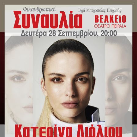
Η μνήμη του Αγίου Νικολάου στο μεγαλύτερο
λιμάνι της χώρας.
Αρχική
/
Slideshow
,
Δελτία Τύπου
,
Λατρευτική Ζωή
/
Η