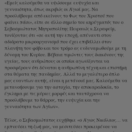
«Εμείς καλούμεθα να υψώσουμε ευψυχία και
γενναιότητα, όπως ακριβώς οι Άγιοί μας. Να
προσλάβουμε από εκείνους το Φως του Χριστού που
φαίνει πάσι», είπε σε άλλο σημείο του κηρύγματός του ο
Σεβασμιώτατος Μητροπολίτης Πειραιώς κ.Σεραφείμ,
τονίζοντας ότι «σε αυτή την εποχή, απέναντι στον
αδιόρατο μικροοργανισμό που έχει επιβάλλει στον
πλανήτη τον φόβο και τον τρόμο ας ενδυναμωθούμε με τη
δύναμη του Κυρίου. Βέβαια τιμώντες τους διακόνους της
υγείας, τους ανθρώπους οι οποίοι αγωνίζονται να
προσφέρουν ότι δύναται η ανθρωπίνη τέχνη και επιστήμη
στα θύματα της πανδημίας. Αλλά το μεγαλύτερο όπλο
μας εναντίων αυτής, είναι η μετάνοιά μας. Καλούμεθα να
μετανοήσουμε για την αστοχία, την αποκαραδοκία, το
έγκλημα με τις μύριες μορφές και ταυτόχρονα να
προσλάβουμε το θάρρος, την ευψυχία και την
γενναιότητα των Αγίων».
Τέλος, ο Σεβασμιώτατος ευχήθηκε «ο Άγιος Νικόλαος… να
εμπνεύσει τη ζωή μας, να μεσιτεύσει προκειμένου να