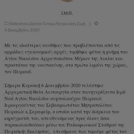
Ι.Μ.Π.
Slideshow
,
Δελτία Τύπου
,
Λατρευτική Ζωή
|
6 Δεκεμβρίου 2020
Με τις ιδιαίτερες συνθήκες που προβλέπονται από τις
αρμόδιες υγειονομικές αρχές, τιμήθηκε φέτος η μνήμη του
Αγίου Νικολάου Αρχιεπισκόπου Μύρων της Λυκίας και
προστάτου της ναυτοσύνης, στο πρώτο λιμάνι της χώρας,
τον Πειραιά.
Σήμερα Κυριακή 6 Δεκεμβρίου 2020 τελέστηκε
Αρχιερατική Θεία Λειτουργία στον πανηγυρίζοντα Ιερό
Ναό Αγίου Νικολάου συμπολιούχου Πειραιώς
Ιερουργούντος του Σεβασμιωτάτου Μητροπολίτου
Πειραιώς κ.Σεραφείμ, ο οποίος κατά την διάρκεια του
κηρύγματός του, απευθυνόμενος προς όλους όσοι
παρακολουθούσαν μέσω του Ραδιοφωνικού Σταθμού της
Πειραϊκής Εκκλησίας, επεσήμανε πως τιμούμε φέτος τον