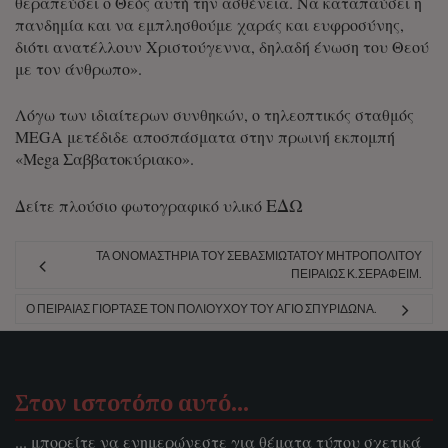
θεραπεύσει ο Θεός αυτή την ασθένεια. Να καταπαύσει η
πανδημία και να εμπλησθούμε χαράς και ευφροσύνης,
διότι ανατέλλουν Χριστούγεννα, δηλαδή ένωση του Θεού
με τον άνθρωπο».
Λόγω των ιδιαίτερων συνθηκών, ο τηλεοπτικός σταθμός
MEGA μετέδιδε αποσπάσματα στην πρωινή εκπομπή
«Mega Σαββατοκύριακο».
ΕΔΩ
Δείτε πλούσιο φωτογραφικό υλικό
ΤΑ ΟΝΟΜΑΣΤΉΡΙΑ ΤΟΥ ΣΕΒΑΣΜΙΩΤΆΤΟΥ ΜΗΤΡΟΠΟΛΊΤΟΥ
ΠΕΙΡΑΙΏΣ Κ.ΣΕΡΑΦΕΊΜ.
Ο ΠΕΙΡΑΙΆΣ ΓΙΌΡΤΑΣΕ ΤΟΝ ΠΟΛΙΟΎΧΟΥ ΤΟΥ ΆΓΙΟ ΣΠΥΡΊΔΩΝΑ.
Στον ιστοτόπο αυτό…
... μπορείτε να ενημερώνεστε για θέματα τύπου σχετικά