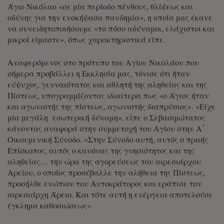
Άγιο Νικόλαο «σε μία περίοδο πένθους, θλίψεως και
οδύνης για την ενσκήψασα πανδημία», η οποία μας έκανε
να συνειδητοποιήσουμε «το πόσο αδύναμοι, ελάχιστοι και
μικροί είμαστε», όπως χαρακτηριστικά είπε.
Αναφερόμενος στο πρότυπο του Αγίου Νικολάου που
σήμερα προβάλλει η Εκκλησία μας, τόνισε ότι ήταν
εύψυχος, γενναιότατος και αθλητή της αληθείας και της
Πίστεως, υπογραμμίζοντας ιδιαίτερα πως «ο Άγιος ήταν
και αγωνιστής της πίστεως, αγωνιστής διαπρύσιος». «Είχε
μία μεγάλη εσωτερική δύναμη», είπε ο Σεβασιμώτατος
κάνοντας αναφορά στην συμμετοχή του Αγίου στην Α΄
Οικουμενική Σύνοδο. «Στην Σύνοδο αυτή, αυτός ο πραής
Επίσκοπος, αυτός ο κανόνας της γνησιότητος και της
αληθείας… την ώρα της αγορεύσεως του αιρεσιάρχου
Αρείου, ο οποίος προσέβαλλε την αλήθεια της Πίστεως,
προσήλθε ενώπιον του Αυτοκράτορος και εράπισε τον
αιρεσιάρχη Άρειο. Και τότε αυτή η ενέργεια αποτελούσε
έγκλημα καθοσιώσεως».