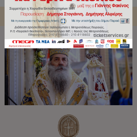
μνήμη του Αγίου Νικολάου στο μεγαλύτερο λιμάνι της χώρας.