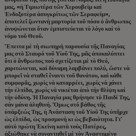
μας, «ἡ Τιμιωτέρα τῶν Χερουβεὶμ καὶ
Ἐνδοξοτέρα ἀσυγκρίτως τῶν Σεραφείμ»,
ἀποτελεῖ ζωντανὴ μαρτυρία τοῦ πόσο ὁ ἄνθρωπος
ἀνυψώνεται ὅταν ἐμπιστεύεται τὸ λόγο καὶ τὸ
νόμο τοῦ Θεοῦ.
Ἔπειτα μὲ τὴ σιωπηρὴ παρουσία τῆς Παναγίας
μας στὸ Σταυρό τοῦ Υἱοῦ Της, μᾶς ἀποκαλύπτει
ὅτι ὁ ἄνθρωπος ποὺ σχετίζεται μὲ τὸ Θεό,
χαριτώνεται, καὶ δύναμη λαμβάνει πολύ, ὥστε νὰ
μπορεῖ νὰ σταθεῖ ἔναντι τοῦ θανάτου, καὶ κάθε
συμφορᾶς, χωρὶς νὰ καταρρέει, χωρὶς νὰ χάνει
τὴν ἐλπίδα, χωρὶς νὰ νικιέται ἀπὸ τὴν θλίψη καὶ
τὴν ὀδύνη. Ἡ Παναγία μας θρήνησε τὸ Παιδί Της,
σὰν μάνα ἀληθινή. Ὅμως στό βάθος τῆς
ὑπάρξεώς Της, ἡ Ἀνάσταση τοῦ Υἱοῦ Της ὑπῆρχε
ὡς ἐλπίδα, ὡς προσμονὴ κι ὡς βεβαιότητα. Γι’
αὐτὸ πρώτη Ἐκείνη κατὰ τοὺς Πατέρες,
ἀξιώθηκε νὰ συναντηθεῖ μὲ τὸν Ἀναστημένο