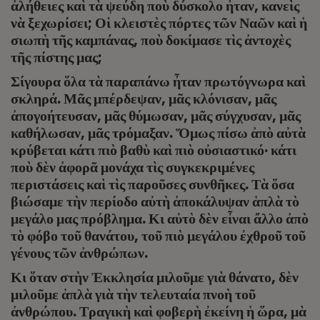
ἀλήθειες καὶ τὰ ψεύδη ποὺ δύσκολο ἦταν, κανεὶς
νὰ ξεχωρίσει; Οἱ κλειστὲς πόρτες τῶν Ναῶν καὶ ἡ
σιωπὴ τῆς καμπάνας, ποὺ δοκίμασε τὶς ἀντοχὲς
τῆς πίστης μας;
Σίγουρα ὅλα τὰ παραπάνω ἦταν πρωτόγνωρα καὶ
σκληρά. Μᾶς μπέρδεψαν, μᾶς κλόνισαν, μᾶς
ἀπογοήτευσαν, μᾶς θύμωσαν, μᾶς σύγχυσαν, μᾶς
καθήλωσαν, μᾶς τρόμαξαν. Ὅμως πίσω ἀπὸ αὐτὰ
κρύβεται κάτι πιὸ βαθὺ καὶ πιὸ οὐσιαστικό· κάτι
ποὺ δὲν ἀφορᾶ μονάχα τὶς συγκεκριμένες
περιστάσεις καὶ τὶς παροῦσες συνθῆκες. Τὰ ὅσα
βιώσαμε τὴν περίοδο αὐτὴ ἀποκάλυψαν ἁπλὰ τὸ
μεγάλο μας πρόβλημα. Κι αὐτὸ δὲν εἶναι ἄλλο ἀπὸ
τὸ φόβο τοῦ θανάτου, τοῦ πιὸ μεγάλου ἐχθροῦ τοῦ
γένους τῶν ἀνθρώπων.
Κι ὅταν στὴν Ἐκκλησία μιλοῦμε γιὰ θάνατο, δὲν
μιλοῦμε ἁπλὰ γιὰ τὴν τελευταία πνοὴ τοῦ
ἀνθρώπου. Τραγικὴ καὶ φοβερὴ ἐκείνη ἡ ὥρα, μὰ