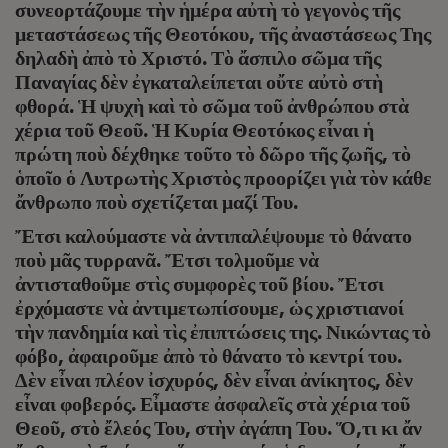
συνεορτάζουμε τὴν ἡμέρα αὐτὴ τὸ γεγονὸς τῆς
μεταστάσεως τῆς Θεοτόκου, τῆς ἀναστάσεως Της
δηλαδὴ ἀπὸ τὸ Χριστό. Τὸ ἄσπιλο σῶμα τῆς
Παναγίας δὲν ἐγκαταλείπεται οὔτε αὐτὸ στὴ
φθορά. Ἡ ψυχὴ καὶ τὸ σῶμα τοῦ ἀνθρώπου στὰ
χέρια τοῦ Θεοῦ. Ἡ Κυρία Θεοτόκος εἶναι ἡ
πρώτη ποὺ δέχθηκε τοῦτο τὸ δῶρο τῆς ζωῆς, τὸ
ὁποῖο ὁ Λυτρωτὴς Χριστὸς προορίζει γιὰ τὸν κάθε
ἄνθρωπο ποὺ σχετίζεται μαζί Του.
Ἔτσι καλούμαστε νὰ ἀντιπαλέψουμε τὸ θάνατο
ποὺ μᾶς τυρρανᾶ. Ἔτσι τολμοῦμε νὰ
ἀντισταθοῦμε στὶς συμφορὲς τοῦ βίου. Ἔτσι
ἐρχόμαστε νὰ ἀντιμετωπίσουμε, ὡς χριστιανοί
τὴν πανδημία καὶ τὶς ἐπιπτώσεις της. Νικώντας τὸ
φόβο, ἀφαιροῦμε ἀπὸ τὸ θάνατο τὸ κεντρί του.
Δὲν εἶναι πλέον ἰσχυρός, δὲν εἶναι ἀνίκητος, δὲν
εἶναι φοβερός. Εἶμαστε ἀσφαλεῖς στὰ χέρια τοῦ
Θεοῦ, στὸ ἔλεός Του, στὴν ἀγάπη Του. Ὅ,τι κι ἄν