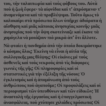
του, τὴν ταλαιπωρία καὶ τοὺς φόβους του. Αὐτὰ
ποὺ ἡ ζωὴ ἔφερε· τὰ αἰφνίδια καὶ τ’ ἀπρόσμενα· τ’
ἀναμενόμενα καὶ τὰ προβλέψιμα. Τοῦτο ὅμως τὸ
καλοκαίρι στὰ πρόσωπα ὅλων ὑπῆρχε ἀδιόρατα ἡ
αἴσθηση καὶ μιᾶς κάποιας ἀνησυχίας κοινῆς· μιᾶς
ἀνησυχίας ποὺ τὴν ὄψη σκοτείνιαζε καὶ έκανε τὰ
χαμόγελα νὰ μοιάζουν πιὸ μικρὰ ἀπ’ ὅτι ἄλλοτε.
Νὰ φταίει ἡ πανδημία ἀπὸ τὴν ὁποία δοκιμάστηκε
ὁ κόσμος ὅλος; Ἐκείνη νὰ εἶναι ἡ αἰτία τῆς
συλλογικῆς μας θλίψης; Οἱ εἰκόνες μὲ τοὺς
ἀσθενεῖς καὶ τοὺς νεκροὺς ἀπὸ τὶς διάφορες
γωνιὲς τῆς γῆς; Οἱ πληροφορίες καὶ οἱ
στατιστικὲς γιὰ τὴν ἐξέλιξη τῆς νόσου; Ὁ
ἐγκλεισμὸς καὶ ἡ ἀπομόνωση ἀπὸ τοὺς
ἀνθρώπους ποὺ ἀγαποῦμε; Οἱ προφυλάξεις καὶ οἱ
περιορισμοὶ τῶν ὑπευθύνων καὶ τῶν εἰδικῶν; Ἡ
ἀναστολὴ τῆς ἐργασίας καὶ ἡ ἐπαγγελματικὴ
ἀνασφάλεια, ποὺ χτύπησε χιλιάδες πρόσωπα; Οἱ