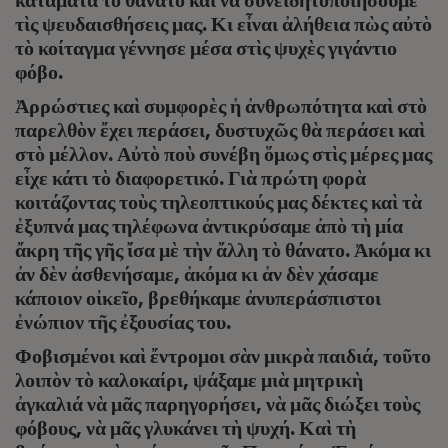
τὶς ψευδαισθήσεις μας. Κι εἶναι ἀλήθεια πὼς αὐτὸ
τὸ κοίταγμα γέννησε μέσα στὶς ψυχὲς γιγάντιο
φόβο.
Ἀρρώστιες καὶ συμφορὲς ἡ ἀνθρωπότητα καὶ στὸ
παρελθὸν ἔχει περάσει, δυστυχῶς θὰ περάσει καὶ
στὸ μέλλον. Αὐτὸ ποὺ συνέβη ὅμως στὶς μέρες μας
εἶχε κάτι τὸ διαφορετικό. Γιὰ πρώτη φορὰ
κοιτάζοντας τοὺς τηλεοπτικούς μας δέκτες καὶ τὰ
ἐξυπνά μας τηλέφωνα ἀντικρύσαμε ἀπὸ τὴ μία
ἄκρη τῆς γῆς ἴσα μὲ τὴν ἄλλη τὸ θάνατο. Ἀκόμα κι
ἀν δὲν ἀσθενήσαμε, ἀκόμα κι ἀν δὲν χάσαμε
κάποιον οἰκεῖο, βρεθήκαμε ἀνυπεράσπιστοι
ἐνώπιον τῆς ἐξουσίας του.
Φοβισμένοι καὶ ἔντρομοι σὰν μικρὰ παιδιά, τοῦτο
λοιπὸν τὸ καλοκαίρι, ψάξαμε μιὰ μητρικὴ
ἀγκαλιά νὰ μᾶς παρηγορήσει, νὰ μᾶς διώξει τοὺς
φόβους, νὰ μᾶς γλυκάνει τὴ ψυχή. Καὶ τὴ