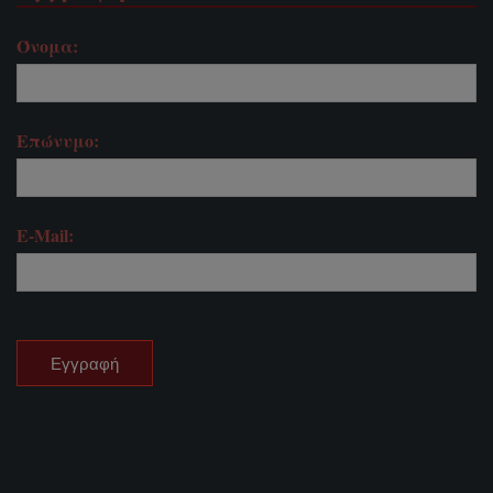
Όνομα:
Επώνυμο:
E-Mail: