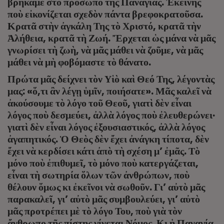
βρήκαμε στὸ πρόσωπο τῆς Παναγίας. Ἐκείνης
ποὺ εἰκονίζεται σχεδὸν πάντα βρεφοκρατοῦσα.
Κρατᾶ στὴν ἀγκάλη Της τὸ Χριστό, κρατᾶ τὴν
Ἀλήθεια, κρατᾶ τὴ Ζωή. Ἔρχεται ὡς μάνα νὰ μᾶς
γνωρίσει τὴ ζωὴ, νὰ μᾶς μάθει νὰ ζοῦμε, νὰ μᾶς
μάθει νὰ μὴ φοβόμαστε τὸ θάνατο.
Πρώτα μᾶς δείχνει τὸν Υἱὸ καὶ Θεό Της, λέγοντὰς
μας: «ὅ,τι ἂν λέγῃ ὑμῖν, ποιήσατε». Μᾶς καλεῖ νὰ
ἀκούσουμε τὸ λόγο τοῦ Θεοῦ, γιατὶ δὲν εἶναι
λόγος ποὺ δεσμεύει, ἀλλὰ λόγος ποὺ ἐλευθερώνει·
γιατὶ δὲν εἶναι λόγος ἐξουσιαστικός, ἀλλὰ λόγος
ἀγαπητικός. Ὁ Θεὸς δὲν ἔχει ἀνάγκη τίποτα, δὲν
ἔχει νὰ κερδίσει κάτι ἀπὸ τὴ σχέση μ’ ἐμᾶς. Τὸ
μόνο ποὺ ἐπιθυμεῖ, τὸ μόνο ποὺ κατεργάζεται,
εἶναι τὴ σωτηρία ὅλων τῶν ἀνθρώπων, ποὺ
θέλουν ὅμως κι ἐκεῖνοι νὰ σωθοῦν. Γι’ αὐτὸ μᾶς
παρακαλεῖ, γι’ αὐτὸ μᾶς συμβουλεύει, γι’ αὐτὸ
μᾶς προτρέπει μὲ τὸ λόγο Του, ποὺ γιὰ τὸν
ἄνθρωπο τῆς πίστης γίνεται Νόμος. Κι ἡ Παναγία