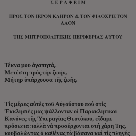
Σ Ε Ρ Α Φ Ε Ι Μ
ΠΡΟΣ ΤΟΝ ΙΕΡΟΝ ΚΛΗΡΟΝ & ΤΟΝ ΦΙΛΟΧΡΙΣΤΟΝ
ΛΑΟΝ
ΤΗΣ ΜΗΤΡΟΠΟΛΙΤΙΚΗΣ ΠΕΡΙΦΕΡΙΑΣ ΑΥΤΟΥ
Τέκνα μου ἀγαπητά,
Μετέστη πρὸς τὴν ζωήν,
Μήτηρ ὑπάρχουσα τῆς ζωῆς.
Τὶς μέρες αὐτὲς τοῦ Αὐγούστου ποὺ στὶς
Ἐκκλησιές μας ψάλλονταν οἱ Παρακλητικοὶ
Κανόνες τῆς Ὑπεραγίας Θεοτόκου, εἲδαμε
πρόσωπα πολλὰ νὰ προσέρχονται στὴ χάρη Της,
κουβαλώντας ὁ καθένας τὰ βάσανα καὶ τὶς πληγές