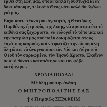
ἔρθει στὴ ζωή μας, ὅποια κακία ἡ δυστυχία κι ἄν
δοκιμάσουμε, τελικὰ ὁ Θεὸς κάτι καλὸ θὰ βγάλει
γιὰ μᾶς.
Εὐχόμαστε τέκνα μου ἀγαπητὰ, ἡ Θεοτόκος
Παρθένος, ἡ τροφὸς τῆς Ζωῆς, νὰ προστατεύει τὸ
καθένα σας ξεχωριστά, νὰ εὐλογεῖ τὸ τόπο μας καὶ
τὴν πατρίδα μας ποὺ πολὺ δοκιμάζεται στοὺς
ἐσχάτους καιρούς, καὶ νὰ φωτίζει τὴν οἰκουμένη
ὅλη ὥστε νὰ ἀναγνωρίσει τὸν Υἱὸ καὶ Λόγο τοῦ
Θεοῦ τὸν σαρκωμένο, τὸν Ἱησοῦ Χριστό, Ἐκεῖνον
ποὺ τὸ θάνατο καταπάτησε καὶ τὸν φόβο
κατήργησε.
ΧΡΟΝΙΑ ΠΟΛΛΑ!
Μέ ὅλη μου τήν ἀγάπη
Ο Μ Η Τ Ρ Ο Π Ο Λ Ι Τ Η Σ Σ Α Σ
† ὁ Πειραιῶς ΣΕΡΑΦΕΙΜ