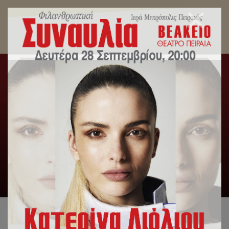
Ποιμαντορική Εγκύκλιος Σεβ.Μητρ. Πειραιώς
κ.Σεραφείμ επί τη Εορτή της Κοιμήσεως της
Υπεραγίας Θεοτόκου.
Αρχική
/
Slideshow
,
Μηνύματα Σεβασμιωτάτου
/
Ποιμαντορική Εγκύκλιος Σεβ.Μητρ. Πειραιώς κ.Σεραφείμ επί τη