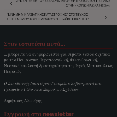
ΣΥΝΈΝΤΕΥΞΗ ΤΟΥ ΣΕΒΑΣΜΙΩΤΆΤΟΥ ΜΗΤΡΟΠΟΛΊΤΟΥ ΠΕΙΡΑΙΏΣ
ΣΤΗΝ «ΚΟΙΝΩΝΊΑ ΏΡΑ MEGA».
“ΜΝΉΜΗ ΜΙΚΡΑΣΙΑΤΙΚΉΣ ΚΑΤΑΣΤΡΟΦΉΣ”, ΣΤΟ ΤΕΎΧΟΣ
ΣΕΠΤΕΜΒΡΊΟΥ ΤΟΥ ΠΕΡΙΟΔΙΚΟΎ “ΠΕΙΡΑΪΚΉ ΕΚΚΛΗΣΊΑ”.
Στον ιστοτόπο αυτό…
... μπορείτε να ενημερώνεστε για θέματα τύπου σχετικά
με την Ποιμαντική, Ιεραποστολική, Φιλανθρωπική,
Νεανική και λοιπή δραστηριότητα της Ιεράς Μητροπόλεως
Πειραιώς.
Ο Διευθυντής Ιδιαιτέρου Γραφείου Σεβασμιωτάτου,
Γραφείου Τύπου και Δημοσίων Σχέσεων
Δημήτριος Αλφιέρης
Εγγραφή στο newsletter