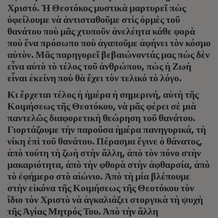
Χριστό. Ἡ Θεοτόκος μυστικὰ μαρτυρεῖ πὼς
ὀφείλουμε νὰ ἀντισταθοῦμε στὶς ὁρμὲς τοῦ
θανάτου ποὺ μᾶς χτυποῦν ἀνελέητα κάθε φορὰ
ποὺ ἕνα πρόσωπο ποὺ ἀγαποῦμε ἀφήνει τὸν κόσμο
αὐτὸν. Μᾶς παρηγορεῖ βεβαιώνοντάς μας πὼς δὲν
εἶνα αὐτὸ τὸ τέλος τοῦ ἀνθρώπου, πὼς ἡ Ζωὴ
εἶναι ἐκείνη ποὺ θὰ ἔχει τὸν τελικό τὸ λόγο.
Κι ἔρχεται τέλος ἡ ἡμέρα ἡ σημερινή, αὐτὴ τῆς
Κοιμήσεως τῆς Θεοτόκου, νὰ μᾶς φέρει σὲ μιὰ
παντελῶς διαφορετικὴ θεώρηση τοῦ θανάτου.
Γιορτάζουμε τὴν παροῦσα ἡμέρα πανηγυρικά, τὴ
νίκη ἐπὶ τοῦ θανάτου. Πέρασμα ἔγινε ὁ θάνατος,
ἀπὸ τούτη τὴ ζωὴ στὴν ἄλλη, ἀπὸ τὸν πόνο στὴν
μακαριότητα, ἀπὸ τὴν φθορὰ στὴν ἀφθαρσία, ἀπὸ
τὸ ἐφήμερο στὸ αἰώνιο. Ἀπὸ τὴ μία βλέπουμε
στὴν εἰκόνα τῆς Κοιμήσεως τῆς Θεοτόκου τὸν
ἴδιο τὸν Χριστὸ νὰ ἀγκαλιάζει στοργικὰ τὴ ψυχὴ
τῆς Ἁγίας Μητρός Του. Ἀπὸ τὴν ἄλλη