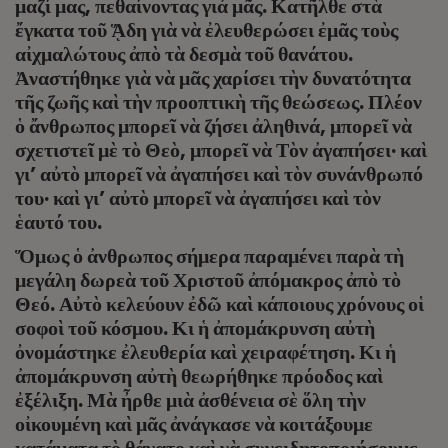
μαζί μας, πεθαίνοντας γιά μᾶς. Κατῆλθε στὰ
ἔγκατα τοῦ ᾍδη γιὰ νὰ ἐλευθερώσει ἐμᾶς τοὺς
αἰχμαλώτους ἀπὸ τὰ δεσμὰ τοῦ θανάτου.
Ἀναστήθηκε γιὰ νὰ μᾶς χαρίσει τὴν δυνατότητα
τῆς ζωῆς καὶ τὴν προοπτικὴ τῆς θεώσεως. Πλέον
ὁ ἄνθρωπος μπορεῖ νὰ ζήσει ἀληθινά, μπορεῖ νὰ
σχετιστεῖ μὲ τὸ Θεὸ, μπορεῖ νὰ Τὸν ἀγαπήσει· καὶ
γι’ αὐτὸ μπορεῖ νὰ ἀγαπήσει καὶ τὸν συνάνθρωπό
του· καὶ γι’ αὐτὸ μπορεῖ νὰ ἀγαπήσει καὶ τὸν
ἑαυτό του.
Ὅμως ὁ ἀνθρωπος σήμερα παραμένει παρὰ τὴ
μεγάλη δωρεὰ τοῦ Χριστοῦ ἀπόμακρος ἀπὸ τὸ
Θεό. Αὐτὸ κελεύουν ἐδῶ καὶ κάποιους χρόνους οἱ
σοφοὶ τοῦ κόσμου. Κι ἡ ἀπομάκρυνση αὐτὴ
ὀνομάστηκε ἐλευθερία καὶ χειραφέτηση. Κι ἡ
ἀπομάκρυνση αὐτὴ θεωρήθηκε πρόοδος καὶ
ἐξέλιξη. Μὰ ἦρθε μιὰ ἀσθένεια σὲ ὅλη τὴν
οἰκουμένη καὶ μᾶς ἀνάγκασε νὰ κοιτάξουμε
κατάματα τὸ θάνατο καὶ νὰ συνειδητοποιήσουμε