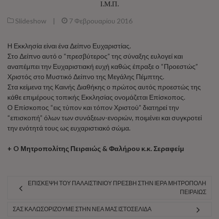
Ι.Μ.Π.
Slideshow
|
7 Φεβρουαρίου 2016
Η Εκκλησία είναι ένα Δείπνο Ευχαριστίας.
Στο Δείπνο αυτό ο “πρεσβύτερος” της σύναξης ευλογεί και
αναπέμπει την Ευχαριστιακή ευχή καθώς έπραξε ο “Προεστώς”
Χριστός στο Μυστικό Δείπνο της Μεγάλης Πέμπτης.
Στα κείμενα της Καινής Διαθήκης ο πρώτος αυτός προεστώς της
κάθε επιμέρους τοπικής Εκκλησίας ονομάζεται Επίσκοπος.
Ο Επίσκοπος “εις τύπον και τόπον Χριστού” διατηρεί την
“επισκοπή” όλων των συνάξεων-ενοριών, ποιμένει και συγκροτεί
την ενότητά τους ως ευχαριστιακό σώμα.
+ O Μητροπολίτης Πειραιώς & Φαλήρου κ.κ. Σεραφείμ
ΕΠΊΣΚΕΨΗ ΤΟΥ ΠΑΛΑΙΣΤΊΝΙΟΥ ΠΡΈΣΒΗ ΣΤΗΝ ΙΕΡΆ ΜΗΤΡΌΠΟΛΗ
ΠΕΙΡΑΙΏΣ
ΣΑΣ ΚΑΛΩΣΟΡΊΖΟΥΜΕ ΣΤΗΝ ΝΈΑ ΜΑΣ ΙΣΤΟΣΕΛΊΔΑ