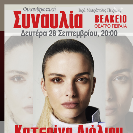
Η Ιερά Μητρόπολη Πειραιώς στο διαδίκτυο
Αρχική
/
Slideshow
/
Η Ιερά Μητρόπολη Πειραιώς στο