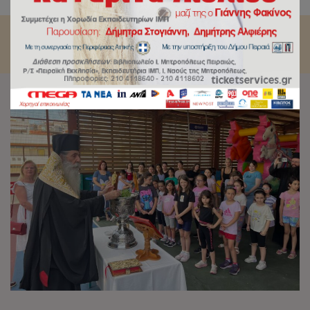
Summer Camp των Εκπαιδευτηρίων της Ι.Μ. Πειραιώς.