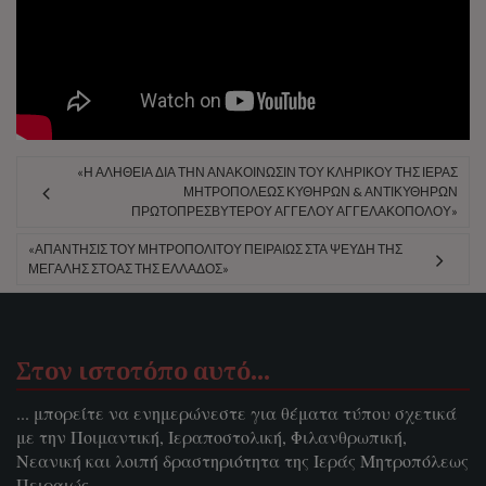
«Η ΑΛΗΘΕΙΑ ΔΙΑ ΤΗΝ ΑΝΑΚΟΙΝΩΣΙΝ ΤΟΥ ΚΛΗΡΙΚΟΥ ΤΗΣ ΙΕΡΑΣ
ΜΗΤΡΟΠΟΛΕΩΣ ΚΥΘΗΡΩΝ & ΑΝΤΙΚΥΘΗΡΩΝ
ΠΡΩΤΟΠΡΕΣΒΥΤΕΡΟΥ ΑΓΓΕΛΟΥ ΑΓΓΕΛΑΚΟΠΟΛΟΥ»
«ΑΠΑΝΤΗΣΙΣ ΤΟΥ ΜΗΤΡΟΠΟΛΙΤΟΥ ΠΕΙΡΑΙΩΣ ΣΤΑ ΨΕΥΔΗ ΤΗΣ
ΜΕΓΑΛΗΣ ΣΤΟΑΣ ΤΗΣ ΕΛΛΑΔΟΣ»
Στον ιστοτόπο αυτό…
... μπορείτε να ενημερώνεστε για θέματα τύπου σχετικά
με την Ποιμαντική, Ιεραποστολική, Φιλανθρωπική,
Νεανική και λοιπή δραστηριότητα της Ιεράς Μητροπόλεως
Πειραιώς.