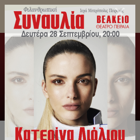
Με την Ακολουθία του Αγιασμού ξεκίνησε το
Summer Camp των Εκπαιδευτηρίων της Ι.Μ.
Πειραιώς.
Αρχική
/
Slideshow
,
Γενική Κατηγορία
,
Δελτία Τύπου
,
Εκπαιδευτήρια
/
Με την Ακολουθία του Αγιασμού ξεκίνησε το