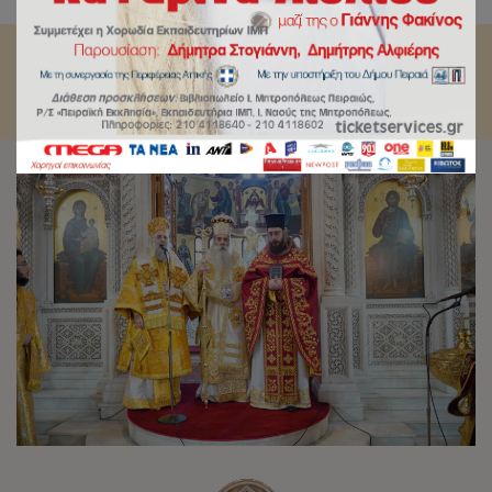
Πρεσβύτερον Χειροτονία – Χειροθεσία Πνευματικών.