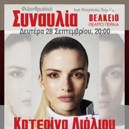
Θ. Λειτουργία για την 20ετή Ποιμαντορία του
Σεβασμιωτάτου κ. Σεραφείμ στην Ι.Μ. Πειραιώς
– Εις Πρεσβύτερον Χειροτονία – Χειροθεσία
Πνευματικών.
Αρχική
/
Slideshow
,
Γενική Κατηγορία
,
Δελτία Τύπου
,
Λατρευτική Ζωή
/
Θ. Λειτουργία για την 20ετή Ποιμαντορία
του Σεβασμιωτάτου κ. Σεραφείμ στην Ι.Μ. Πειραιώς – Εις