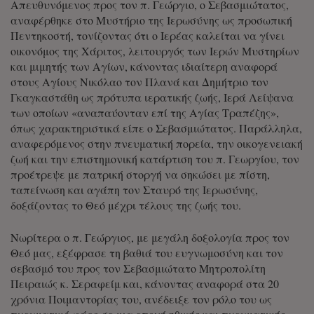
Απευθυνόμενος προς τον π. Γεώργιο, ο Σεβασμιώτατος,
αναφέρθηκε στο Μυστήριο της Ιερωσύνης ως προσωπική
Πεντηκοστή, τονίζοντας ότι ο Ιερέας καλείται να γίνει
οικονόμος της Χάριτος, λειτουργός των Ιερών Μυστηρίων
και μιμητής των Αγίων, κάνοντας ιδιαίτερη αναφορά
στους Αγίους Νικόλαο τον Πλανά και Δημήτριο τον
Γκαγκαστάθη ως πρότυπα ιερατικής ζωής, Ιερά Λείψανα
των οποίων «αναπαύονταν επί της Αγίας Τραπέζης»,
όπως χαρακτηριστικά είπε ο Σεβασμιώτατος. Παράλληλα,
αναφερόμενος στην πνευματική πορεία, την οικογενειακή
ζωή και την επιστημονική κατάρτιση του π. Γεωργίου, τον
προέτρεψε με πατρική στοργή να σηκώσει με πίστη,
ταπείνωση και αγάπη τον Σταυρό της Ιερωσύνης,
δοξάζοντας το Θεό μέχρι τέλους της ζωής του.
Νωρίτερα ο π. Γεώργιος, με μεγάλη δοξολογία προς τον
Θεό μας, εξέφρασε τη βαθιά του ευγνωμοσύνη και τον
σεβασμό του προς τον Σεβασμιώτατο Μητροπολίτη
Πειραιώς κ. Σεραφείμ και, κάνοντας αναφορά στα 20
χρόνια Ποιμαντορίας του, ανέδειξε τον ρόλο του ως