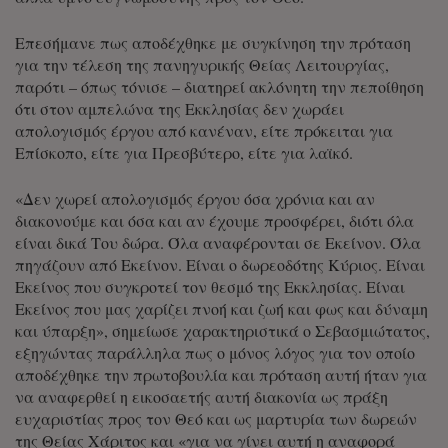
Επεσήμανε πως αποδέχθηκε με συγκίνηση την πρόταση
για την τέλεση της πανηγυρικής Θείας Λειτουργίας,
παρότι – όπως τόνισε – διατηρεί ακλόνητη την πεποίθηση
ότι στον αμπελώνα της Εκκλησίας δεν χωράει
απολογισμός έργου από κανέναν, είτε πρόκειται για
Επίσκοπο, είτε για Πρεσβύτερο, είτε για λαϊκό.
«Δεν χωρεί απολογισμός έργου όσα χρόνια και αν
διακονούμε και όσα και αν έχουμε προσφέρει, διότι όλα
είναι δικά Του δώρα. Όλα αναφέρονται σε Εκείνον. Όλα
πηγάζουν από Εκείνον. Είναι ο δωρεοδότης Κύριος. Είναι
Εκείνος που συγκροτεί τον θεσμό της Εκκλησίας. Είναι
Εκείνος που μας χαρίζει πνοή και ζωή και φως και δύναμη
και ύπαρξη», σημείωσε χαρακτηριστικά ο Σεβασμιώτατος,
εξηγώντας παράλληλα πως ο μόνος λόγος για τον οποίο
αποδέχθηκε την πρωτοβουλία και πρόταση αυτή ήταν για
να αναφερθεί η εικοσαετής αυτή διακονία ως πράξη
ευχαριστίας προς τον Θεό και ως μαρτυρία των δωρεών
της Θείας Χάριτος και «για να γίνει αυτή η αναφορά