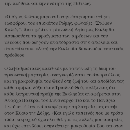
την αλήθεια και την ενότητα της πίστεως.
«Ο Άγιος Φώτιος μπροστά στην έπαρση του επί γης
εωσφόρου, του επισκόπου Ρώμης, φώναξε: ‘’Στώμεν
Καλώς’’. Διατηρήστε τη συνοδική Αγία μας Εκκλησία.
Αποκρούστε τα φριάγματα των αιρέσεων και του
ψεύδους που οδηγούν αναπόδραστα στην απώλεια και
στον θάνατο». «Αυτή την Εκκλησία διακονούμε ταπεινά»,
πρόσθεσε.
Ο Σεβασμιώτατος κατέθεσε με ταπείνωση τη δική του
προσωπική μαρτυρία, αναγνωρίζοντας το άπειρο έλεος
και τη μακροθυμία του Θεού στη ζωή του και αποδίδοντας
κάθε τιμή και δόξα στον Τριαδικό Θεό, τονίζοντας ότι
κάθε λατρευτική πράξη της Εκκλησίας αναφέρεται στον
Άναρχο Πατέρα, τον Συνάναρχο Υιό και το Πανάγιο
Πνεύμα. «Ταπεινά αναφέρουμε τη λατρεία μας αυτή»
στον Κύριο της Δόξης. «Και εγώ ο ταπεινός που με τρόπο
τόσο υπεροχικό έχω ελεηθεί για τις πολλές μου αμαρτίες
και έχω επενδύσει στην άπειρη μακροθυμία Σου και στον