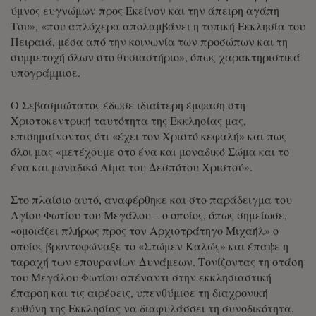
ύμνος ευγνώμων προς Εκείνον και την άπειρη αγάπη
Του», «που απλόχερα απολαμβάνει η τοπική Εκκλησία του
Πειραιά, μέσα από την κοινωνία των προσώπων και τη
συμμετοχή όλων στο θυσιαστήριο», όπως χαρακτηριστικά
υπογράμμισε.
Ο Σεβασμιώτατος έδωσε ιδιαίτερη έμφαση στη
Χριστοκεντρική ταυτότητα της Εκκλησίας μας,
επισημαίνοντας ότι «έχει τον Χριστό κεφαλή» και πως
όλοι μας «μετέχουμε στο ένα και μοναδικό Σώμα και το
ένα και μοναδικό Αίμα του Δεσπότου Χριστού».
Στο πλαίσιο αυτό, αναφέρθηκε και στο παράδειγμα του
Αγίου Φωτίου του Μεγάλου – ο οποίος, όπως σημείωσε,
«ομοιάζει πλήρως προς τον Αρχιστράτηγο Μιχαήλ» ο
οποίος βροντοφώναξε το «Στώμεν Καλώς» και έπαψε η
ταραχή των επουρανίων Δυνάμεων. Τονίζοντας τη στάση
του Μεγάλου Φωτίου απέναντι στην εκκλησιαστική
έπαρση και τις αιρέσεις, υπενθύμισε τη διαχρονική
ευθύνη της Εκκλησίας να διαφυλάσσει τη συνοδικότητα,