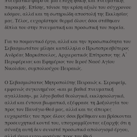
πνευματικό φάρο σε μια εποχή ηθικής και πνευματικής
παρακμής. Επίσης, τόνισε την κρίση αξιών του σύγχρονου
κόσμου, αλλά και τη σωτηριώδη αποστολή της Εκκλησίας
μας. Τέλος, ευχαρίστησε θερμά όλους όσοι στάθηκαν
δίπλα του στην πνευματική και προσωπική του πορεία.
Για το ποιμαντικό έργο, αλλά και την προσωπικότητα του
Σεβασμιωτάτου μίλησε κατάλληλα ο Πρωτοπρεσβύτερος
Ανδρέας Μαρκόπουλος, Αρχιερατικός Επίτροπος της Α΄
Περιφέρειας και Εφημέριος του Ιερού Ναού Αγίου
Νικολάου, συμπολιούχου Πειραιώς.
Ο Σεβασμιώτατος Μητροπολίτης Πειραιώς κ. Σεραφείμ,
εμφανώς συγκινημένος «και με βαθιά πνευματική
αγαλλίαση», με λόγο βαθιά θεολογικό, εκκλησιολογικό,
αλλά και έντονα βιωματικό, εξέφρασε τη Δοξολογία του
προς τον Πανάγιο Θεό μας, αλλά και τις άπειρες
ευχαριστίες του προς όλους όσοι βρέθηκαν και βρίσκονται
προσευχητικά κοντά του, υπογραμμίζοντας εξαρχής ότι η
σύναξη αυτή δεν συνιστά προσωπικό απολογισμό έργου,
αλλά ύμνο ευγνωμοσύνης προς τον Θεό.