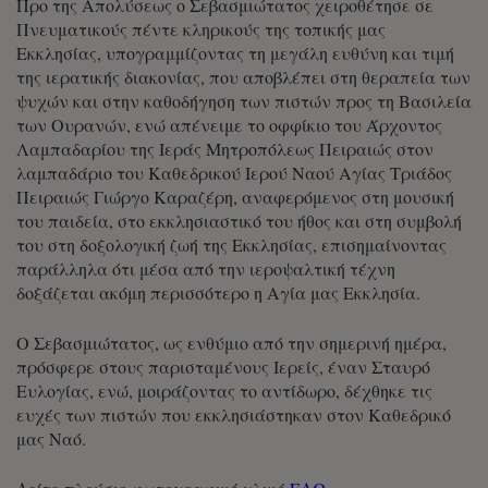
Προ της Απολύσεως ο Σεβασμιώτατος χειροθέτησε σε
Πνευματικούς πέντε κληρικούς της τοπικής μας
Εκκλησίας, υπογραμμίζοντας τη μεγάλη ευθύνη και τιμή
της ιερατικής διακονίας, που αποβλέπει στη θεραπεία των
ψυχών και στην καθοδήγηση των πιστών προς τη Βασιλεία
των Ουρανών, ενώ απένειμε το οφφίκιο του Άρχοντος
Λαμπαδαρίου της Ιεράς Μητροπόλεως Πειραιώς στον
λαμπαδάριο του Καθεδρικού Ιερού Ναού Αγίας Τριάδος
Πειραιώς Γιώργο Καραζέρη, αναφερόμενος στη μουσική
του παιδεία, στο εκκλησιαστικό του ήθος και στη συμβολή
του στη δοξολογική ζωή της Εκκλησίας, επισημαίνοντας
παράλληλα ότι μέσα από την ιεροψαλτική τέχνη
δοξάζεται ακόμη περισσότερο η Αγία μας Εκκλησία.
Ο Σεβασμιώτατος, ως ενθύμιο από την σημερινή ημέρα,
πρόσφερε στους παρισταμένους Ιερείς, έναν Σταυρό
Ευλογίας, ενώ, μοιράζοντας το αντίδωρο, δέχθηκε τις
ευχές των πιστών που εκκλησιάστηκαν στον Καθεδρικό
μας Ναό.