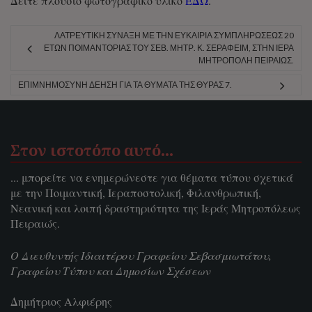
Δείτε πλούσιο φωτογραφικό υλικό
ΕΔΩ
.
ΛΑΤΡΕΥΤΙΚΉ ΣΎΝΑΞΗ ΜΕ ΤΗΝ ΕΥΚΑΙΡΊΑ ΣΥΜΠΛΗΡΏΣΕΩΣ 20
ΕΤΏΝ ΠΟΙΜΑΝΤΟΡΊΑΣ ΤΟΥ ΣΕΒ. ΜΗΤΡ. Κ. ΣΕΡΑΦΕΊΜ, ΣΤΗΝ ΙΕΡΆ
ΜΗΤΡΌΠΟΛΗ ΠΕΙΡΑΙΏΣ.
ΕΠΙΜΝΗΜΌΣΥΝΗ ΔΈΗΣΗ ΓΙΑ ΤΑ ΘΎΜΑΤΑ ΤΗΣ ΘΎΡΑΣ 7.
Στον ιστοτόπο αυτό…
... μπορείτε να ενημερώνεστε για θέματα τύπου σχετικά
με την Ποιμαντική, Ιεραποστολική, Φιλανθρωπική,
Νεανική και λοιπή δραστηριότητα της Ιεράς Μητροπόλεως
Πειραιώς.
Ο Διευθυντής Ιδιαιτέρου Γραφείου Σεβασμιωτάτου,
Γραφείου Τύπου και Δημοσίων Σχέσεων
Δημήτριος Αλφιέρης