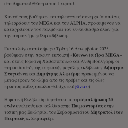
στο Δημοτικό Θέατρο του Πειραιά.
Κοντά τους βρέθηκαν και τηλεοπτικά συνεργεία από τις
τηλεοράσεις του MEGA και του ALPHA, προκειμένου να
καταγράψουν τον παλμό και τον ενθουσιασμό όλων για
την αυριανή μεγάλη εκδήλωση.
Για το λόγο αυτό σήμερα Τρίτη 16 Δεκεμβρίου 2025
Κοινωνία Ώρα MEGA
βρέθηκαν στην πρωινή εκπομπή «
»
και στους Ιορδάνη Χασαπόπουλο και Ανθή Βούλγαρη, οι
Δήμητρα
παρουσιαστές της αυριανής μεγάλης εκδήλωσης
Στογιάννη
Δημήτρης Αλφιέρης
και
προκειμένου να
μεταφέρουν το κλίμα από τις πρόβες και τις όλες
προετοιμασίες (ακολουθεί σχετικό
βίντεο
)
συμπλήρωση 20
Η φετινή Εκδήλωση συμπίπτει με τη
ετών
Ποιμαντορίας
ευκλεούς και καλλίκαρπης
στην
Μητροπολίτου
τοπική μας Εκκλησία, του Σεβασμιωτάτου
Πειραιώς κ. Σεραφείμ
.