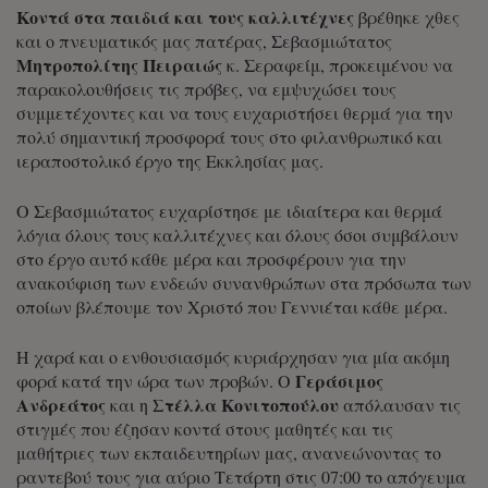
Κοντά στα παιδιά και τους καλλιτέχνες
βρέθηκε χθες
και ο πνευματικός μας πατέρας, Σεβασμιώτατος
Μητροπολίτης Πειραιώς
κ. Σεραφείμ, προκειμένου να
παρακολουθήσεις τις πρόβες, να εμψυχώσει τους
συμμετέχοντες και να τους ευχαριστήσει θερμά για την
πολύ σημαντική προσφορά τους στο φιλανθρωπικό και
ιεραποστολικό έργο της Εκκλησίας μας.
Ο Σεβασμιώτατος ευχαρίστησε με ιδιαίτερα και θερμά
λόγια όλους τους καλλιτέχνες και όλους όσοι συμβάλουν
στο έργο αυτό κάθε μέρα και προσφέρουν για την
ανακούφιση των ενδεών συνανθρώπων στα πρόσωπα των
οποίων βλέπουμε τον Χριστό που Γεννιέται κάθε μέρα.
Η χαρά και ο ενθουσιασμός κυριάρχησαν για μία ακόμη
Γεράσιμος
φορά κατά την ώρα των προβών. Ο
Ανδρεάτος
Στέλλα Κονιτοπούλου
και η
απόλαυσαν τις
στιγμές που έζησαν κοντά στους μαθητές και τις
μαθήτριες των εκπαιδευτηρίων μας, ανανεώνοντας το
ραντεβού τους για αύριο Τετάρτη στις 07:00 το απόγευμα