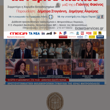
Ι.Μ.Π.