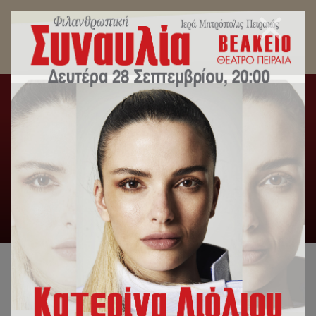
Στις τελευταίες πρόβες βρέθηκε ο Σεβ. Μητρ.
Πειραιώς κ. Σεραφείμ, λίγες ημέρες πριν την
μεγάλη Χριστουγεννιάτικη Φιλανθρωπική
Συναυλία της Ι.Μ.Π.
Αρχική
/
Slideshow
,
Γενική Κατηγορία
,
Δελτία Τύπου
,
Εκδηλώσεις
,
Εκπαιδευτήρια
/
Στις τελευταίες πρόβες
βρέθηκε ο Σεβ. Μητρ. Πειραιώς κ. Σεραφείμ, λίγες ημέρες πριν
την μεγάλη Χριστουγεννιάτικη Φιλανθρωπική Συναυλία της