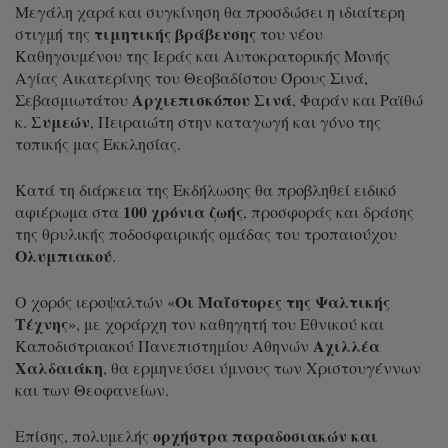
Μεγάλη χαρά και συγκίνηση θα προσδώσει η ιδιαίτερη
τιμητικής βράβευσης
στιγμή της
του νέου
Καθηγουμένου της Ιεράς και Αυτοκρατορικής Μονής
Αγίας Αικατερίνης του Θεοβαδίστου Όρους Σινά,
Αρχιεπισκόπου Σινά
Σεβασμιωτάτου
, Φαράν και Ραϊθώ
Συμεών
κ.
, Πειραιώτη στην καταγωγή και γόνο της
τοπικής μας Εκκλησίας.
Κατά τη διάρκεια της Εκδήλωσης θα προβληθεί ειδικό
100 χρόνια ζωής
αφιέρωμα στα
, προσφοράς και δράσης
της θρυλικής ποδοσφαιρικής ομάδας του τροπαιούχου
Ολυμπιακού
.
Οι Μαΐστορες της Ψαλτικής
Ο χορός ιεροψαλτών «
Τέχνης
», με χοράρχη τον καθηγητή του Εθνικού και
Αχιλλέα
Καποδιστριακού Πανεπιστημίου Αθηνών
Χαλδαιάκη
, θα ερμηνεύσει ύμνους των Χριστουγέννων
και των Θεοφανείων.
ορχήστρα παραδοσιακών και
Επίσης, πολυμελής