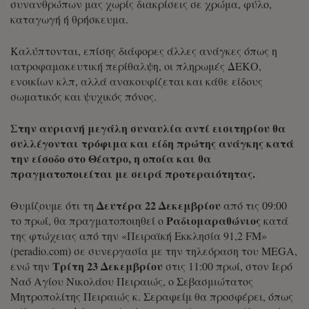
συνανθρώπων μας χωρίς διακρίσεις σε χρώμα, φύλο,
καταγωγή ή θρήσκευμα.
Καλύπτονται, επίσης διάφορες άλλες ανάγκες όπως η
ιατροφαμακευτική περίθαλψη, οι πληρωμές ΔΕΚΟ,
ενοικίων κλπ, αλλά ανακουφίζεται και κάθε είδους
σωματικός και ψυχικός πόνος.
Στην αυριανή μεγάλη συναυλία αντί εισιτηρίου θα
συλλέγονται τρόφιμα και είδη πρώτης ανάγκης κατά
την είσοδο στο Θέατρο, η οποία και θα
πραγματοποιείται με σειρά προτεραιότητας.
Δευτέρα 22 Δεκεμβρίου
Θυμίζουμε ότι τη
από τις 09:00
Ραδιομαραθώνιος
το πρωί, θα πραγματοποιηθεί ο
κατά
της φτώχειας από την «Πειραϊκή Εκκλησία 91,2 FM»
(peradio.com) σε συνεργασία με την τηλεόραση του MEGA,
Τρίτη 23 Δεκεμβρίου
ενώ την
στις 11:00 πρωί, στον Ιερό
Ναό Αγίου Νικολάου Πειραιώς, ο Σεβασμιώτατος
Μητροπολίτης Πειραιώς κ. Σεραφείμ θα προσφέρει, όπως