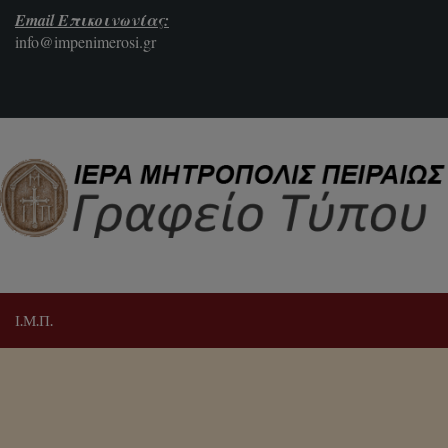
Email Επικοινωνίας:
info@impenimerosi.gr
Ι.Μ.Π.