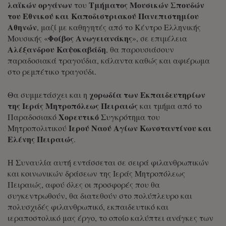
λαϊκών οργάνων
Τμήματος Μουσικών Σπουδών
του
του Εθνικού και Καποδιστριακού Πανεπιστημίου
Αθηνών
, μαζί με καθηγητές από το Κέντρο Ελληνικής
Φοίβος Ανωγειανάκης
Μουσικής «
», σε επιμέλεια
Αλέξανδρου Καψοκαβάδη
, θα παρουσιάσουν
παραδοσιακά τραγούδια, κάλαντα καθώς και αφιέρωμα
στο ρεμπέτικο τραγούδι.
χορωδία των Εκπαιδευτηρίων
Θα συμμετάσχει και η
της Ιεράς Μητροπόλεως Πειραιώς
και τμήμα από το
Χορευτικό
Παραδοσιακό
Συγκρότημα του
Ιερού Ναού Αγίων Κωνσταντίνου και
Μητροπολιτικού
Ελένης Πειραιώς
.
Η Συναυλία αυτή εντάσσεται σε σειρά φιλανθρωπικών
και κοινωνικών δράσεων της Ιεράς Μητροπόλεως
Πειραιώς, αφού όλες οι προσφορές που θα
συγκεντρωθούν, θα διατεθούν στο πολύπλευρο και
πολυσχιδές φιλανθρωπικό, εκπαιδευτικό και
ιεραποστολικό μας έργο, το οποίο καλύπτει ανάγκες των