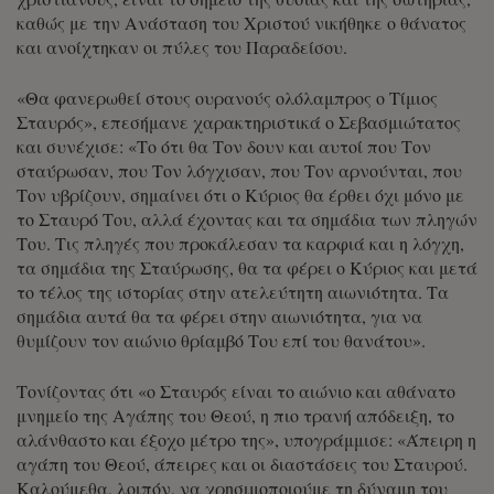
καθώς με την Ανάσταση του Χριστού νικήθηκε ο θάνατος
και ανοίχτηκαν οι πύλες του Παραδείσου.
«Θα φανερωθεί στους ουρανούς ολόλαμπρος ο Τίμιος
Σταυρός», επεσήμανε χαρακτηριστικά ο Σεβασμιώτατος
και συνέχισε: «Το ότι θα Τον δουν και αυτοί που Τον
σταύρωσαν, που Τον λόγχισαν, που Τον αρνούνται, που
Τον υβρίζουν, σημαίνει ότι ο Κύριος θα έρθει όχι μόνο με
το Σταυρό Του, αλλά έχοντας και τα σημάδια των πληγών
Του. Τις πληγές που προκάλεσαν τα καρφιά και η λόγχη,
τα σημάδια της Σταύρωσης, θα τα φέρει ο Κύριος και μετά
το τέλος της ιστορίας στην ατελεύτητη αιωνιότητα. Τα
σημάδια αυτά θα τα φέρει στην αιωνιότητα, για να
θυμίζουν τον αιώνιο θρίαμβό Του επί του θανάτου».
Τονίζοντας ότι «ο Σταυρός είναι το αιώνιο και αθάνατο
μνημείο της Αγάπης του Θεού, η πιο τρανή απόδειξη, το
αλάνθαστο και έξοχο μέτρο της», υπογράμμισε: «Άπειρη η
αγάπη του Θεού, άπειρες και οι διαστάσεις του Σταυρού.
Καλούμεθα, λοιπόν, να χρησιμοποιούμε τη δύναμη του