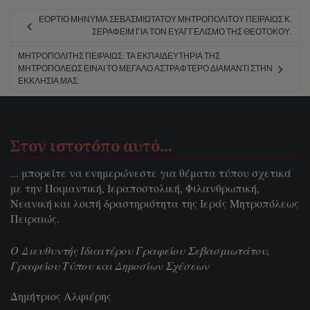
ΕΌΡΤΙΟ ΜΉΝΥΜΑ ΣΕΒΑΣΜΙΩΤΆΤΟΥ ΜΗΤΡΟΠΟΛΊΤΟΥ ΠΕΙΡΑΙΏΣ Κ.
ΣΕΡΑΦΕΊΜ ΓΙΑ ΤΟΝ ΕΥΑΓΓΕΛΙΣΜΌ ΤΗΣ ΘΕΟΤΌΚΟΥ.
ΜΗΤΡΟΠΟΛΊΤΗΣ ΠΕΙΡΑΙΏΣ: ΤΑ ΕΚΠΑΙΔΕΥΤΉΡΙΑ ΤΗΣ
ΜΗΤΡΟΠΌΛΕΩΣ ΕΊΝΑΙ ΤΟ ΜΕΓΆΛΟ ΑΣΤΡΑΦΤΕΡΌ ΔΙΑΜΆΝΤΙ ΣΤΗΝ
ΕΚΚΛΗΣΊΑ ΜΑΣ.
Στον ιστοτόπο αυτό…
... μπορείτε να ενημερώνεστε για θέματα τύπου σχετικά
με την Ποιμαντική, Ιεραποστολική, Φιλανθρωπική,
Νεανική και λοιπή δραστηριότητα της Ιεράς Μητροπόλεως
Πειραιώς.
Ο Διευθυντής Ιδιαιτέρου Γραφείου Σεβασμιωτάτου,
Γραφείου Τύπου και Δημοσίων Σχέσεων
Δημήτριος Αλφιέρης