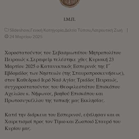
Ι.Μ.Π.
Slideshow
,
Γενική Κατηγορία
,
Δελτία Τύπου
,
Λατρευτική Ζωή
|
24 Μαρτίου 2025
Χοροστατούντος του Σεβασμιωτάτου Μητροπολίτου
Πειραιώς κ.Σεραφείμ τελέστηκε χθες Κυριακή 23
Μαρτίου 2025 ο Κατανυκτικός Εσπερινός της Γ΄
Εβδομάδος των Νηστειών (της Σταυροπροσκυνήσεως),
στον Καθεδρικό Ιερό Ναό Αγίας Τριάδος Πειραιώς,
συγχοροστατούντος του Θεοφιλεστάτου Επισκόπου
Αχελώου κ. Νήφωνος, βοηθού Επισκόπου και
Πρωτοσυγκέλλου της τοπικής μας Εκκλησίας.
Κατά την διάρκεια του Εσπερινού, εψάλησαν και οι
Χαιρετισμοί προς τον Τίμιο και Ζωοποιό Σταυρό του
Κυρίου μας.