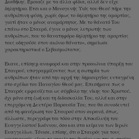
Διαθήκης. Έμοιαζε με τα άλλα φίδια, αλλά δεν είχε
δηλητήριο. Έτσι και ο Μονογενής Υιός του Θεού πήρε την
ανθρώπινη φύση, χωρίς όμως το δηλητήριο της αμαρτίας,
γιατί ήταν ο μόνος αναμάρτητος. Με το θάνατό Του
επάνω στο Σταυρό, έγινε ο μόνος λυτρωτής των
ανθρώπων, που το θανατηφόρο δηλητήριο της αμαρτίας
τους οδηγούσε στον αιώνιο θάνατο», σημείωσε
χαρακτηριστικά ο Σεβασμιώτατος.
Έκανε, επίσηςμ αναφορά και στην προαιώνια ύπαρξη του
Σταυρού, υπογραμμίζοντας πως η σωτηρία των
ανθρώπων ήταν από την αρχή της δημιουργίας ενταγμένη
στο σχέδιο του Παναγίου Θεού μας. Επεσήμανε πως ο
Σταυρός εμφανίζεται ως σύμβολο της νίκης του Χριστού,
όχι μόνο στη ζωή και τη διδασκαλία Του, αλλά και στην
επερχόμενη Δευτέρα Παρουσία Του, που θα συνοδευτεί
από τη φανέρωση του Σταυρού στον ουρανό, όπως,
άλλωστε, περιγράφεται τόσο στην Αποκάλυψη του
Ευαγγελιστού Ιωάννου, όσο και στα κείμενα των Ιερών
Ευαγγελίων. Τόνισε, επίσης, ότι ο Σταυρός για τους
χριστιανούς, είναι το σημείο της θυσίας και της σωτηρίας,