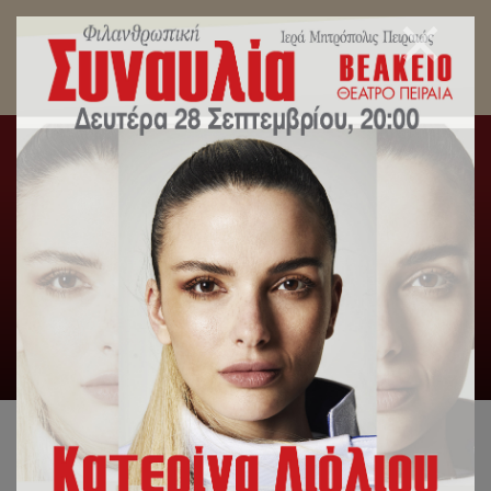
O Κατανυκτικός Εσπερινός της Γ΄ Εβδομάδος
των Νηστειών στην Ι. Μητρόπολη Πειραιώς – Οι
Χαιρετισμοί του Σταυρού και το κήρυγμα του
Σεβασμιωτάτου.
Αρχική
/
Slideshow
,
Γενική Κατηγορία
,
Δελτία Τύπου
,
Λατρευτική Ζωή
/
O Κατανυκτικός Εσπερινός της Γ΄
Εβδομάδος των Νηστειών στην Ι. Μητρόπολη Πειραιώς – Οι